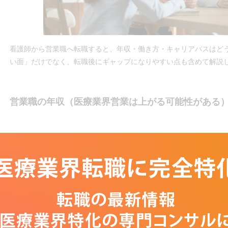
看護師から営業職へ転職すると、年収・働き方・キャリアパスはど
い面」だけでなく、転職後にギャップになりやすい点も含めて解説
営業職の年収（医療業界営業は上がる可能性がある
営業職の年収は、勤務先・年齢・営業成績（評価制度）で差が出ま
参考として以下のデータがあります。
・MR（医薬情報担当者）の賃金（年収）：全国 618.3万円
・看護師の賃金（年収）：全国 519.7万円
・医療機器メーカーの営業：平均年収 548.9万円