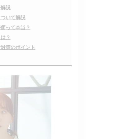
か解説
について解説
評価って本当？
とは？
考対策のポイント