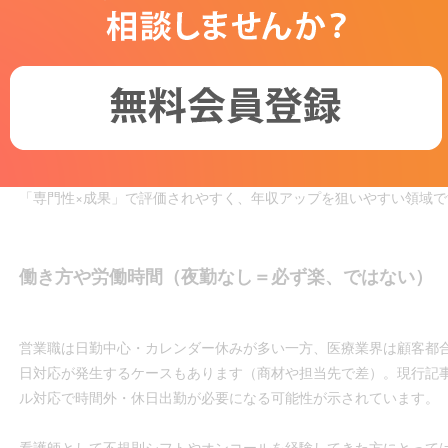
※参照元
職業情報提供サイト（job tag）：医薬情報担当者（MR）
職業情報提供サイト（job tag）：看護師
doda職種図鑑
もちろん、インセンティブ比率・担当エリア・外資/内資・商材単価
「専門性×成果」で評価されやすく、年収アップを狙いやすい領域で
働き方や労働時間（夜勤なし＝必ず楽、ではない）
営業職は日勤中心・カレンダー休みが多い一方、医療業界は顧客都
日対応が発生するケースもあります（商材や担当先で差）。現行記
ル対応で時間外・休日出勤が必要になる可能性が示されています。
看護師として不規則シフトやオンコールを経験してきた方にとって