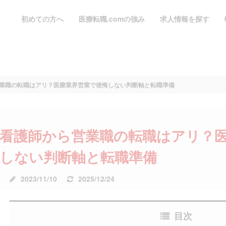
初めての方へ
医療転職.comの強み
求人情報を探す
業職の転職はアリ？医療業界営業で後悔しない判断軸と転職準備
看護師から営業職の転職はアリ？
しない判断軸と転職準備
公
更
2023/11/10
2025/12/24
開
新
日:
日:
目次