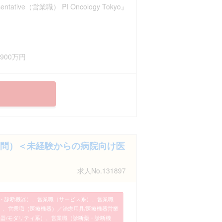
sentative（営業職） PI Oncology Tokyo』
900万円
問）＜未経験からの病院向け医
求人No.131897
・診断機器）、営業職（サービス系）、営業職
）、営業職（医療機器）／治療用具/医療機器営業
E機器/モダリティ系）、営業職（診断薬・診断機