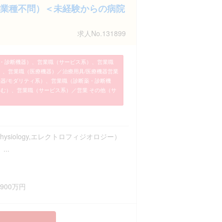
業種不問）＜未経験からの病院
求人No.131899
・診断機器）、営業職（サービス系）、営業職
）、営業職（医療機器）／治療用具/医療機器営業
E機器/モダリティ系）、営業職（診断薬・診断機
含む）、営業職（サービス系）／営業 その他（サ
ophysiology,エレクトロフィジオロジー）
...
900万円