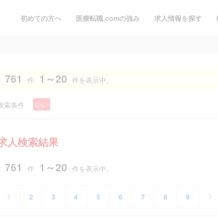
初めての方へ
医療転職.comの強み
求人情報を探す
761
1～20
件
件を表示中。
検索条件
なし
求人検索結果
761
1～20
件
件を表示中。
1
2
3
4
5
6
7
8
9