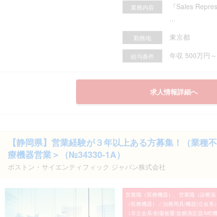
『Sales Repre
業務内容
...
東京都
勤務地
年収 500万円～
給与条件
求人情報詳細へ
【静岡県】営業経験が３年以上ある方募集！（業種不
療機器営業＞（№34330-1A）
ボストン・サイエンティフィック ジャパン株式会社
営業職（医療機器）、営業職（診断薬
（医療機器）／治療用具/機器(立会系
（非立会系/創傷被覆/血糖測定器/M