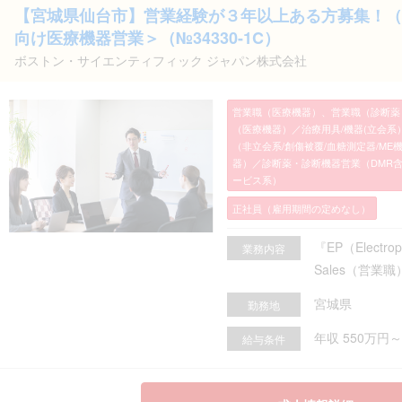
【宮城県仙台市】営業経験が３年以上ある方募集！（
向け医療機器営業＞（№34330-1C）
ボストン・サイエンティフィック ジャパン株式会社
営業職（医療機器）、営業職（診断薬
（医療機器）／治療用具/機器(立会系
（非立会系/創傷被覆/血糖測定器/M
器）／診断薬・診断機器営業（DMR
ービス系）
正社員（雇用期間の定めなし）
『EP（Electr
業務内容
Sales（営業職）
宮城県
勤務地
年収 550万円～
給与条件