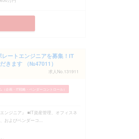
レートエンジニアを募集！IT
ます （№47011）
求人No.131911
テム（企画・IT戦略・ベンダーコントロール）
エンジニア』 ■IT資産管理、オフィスネ
、およびベンダーコ...