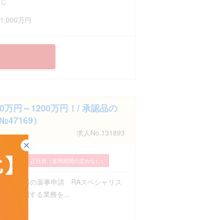
じ
1,000万円
万円～1200万円！/ 承認品の
47169）
求人No.131893
閉じる
請（RA）
正社員（雇用期間の定めなし）
／医療機器の薬事申請 RAスペシャリス
薬事に関する業務を...