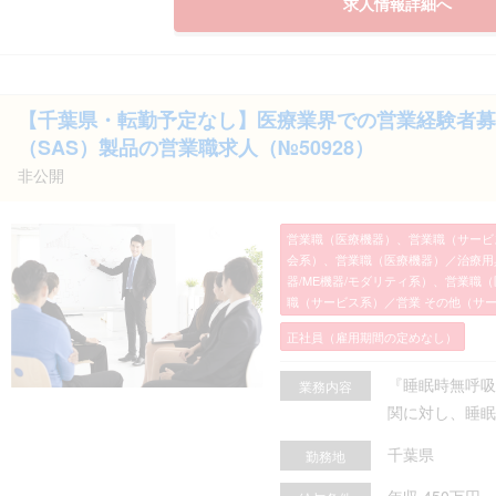
求人情報詳細へ
【千葉県・転勤予定なし】医療業界での営業経験者募
（SAS）製品の営業職求人（№50928）
非公開
営業職（医療機器）、営業職（サービ
会系）、営業職（医療機器）／治療用具
器/ME機器/モダリティ系）、営業職
職（サービス系）／営業 その他（サ
正社員（雇用期間の定めなし）
『睡眠時無呼吸
業務内容
関に対し、睡眠時
千葉県
勤務地
年収 450万円～