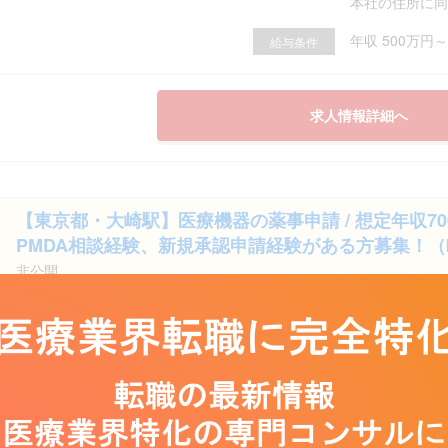
本社の住所に同
年収 500万円～
給与条件
求人情報詳細へ
【東京都・大崎駅】医療機器の薬事申請 / 想定年収700
PMDA相談経験、新規承認申請経験がある方募集！（№
非公開
薬事品質保証、薬事品質保証／薬事申
『RAグループ
業務内容
ト』 主に以下の
東京都
勤務地