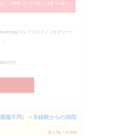
含む）、営業職（サービス系）／営業 その他（サ
ophysiology,エレクトロフィジオロジー）
...
900万円
業種不問）＜未経験からの病院
求人No.131898