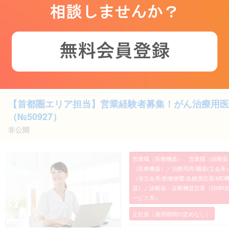
年収 700万円～
給与条件
求人情報詳細へ
【首都圏エリア担当】営業経験者募集！がん治療用医
（№50927）
非公開
営業職（医療機器）、営業職（診断薬
（医療機器）／治療用具/機器(立会系
（非立会系/創傷被覆/血糖測定器/M
器）／診断薬・診断機器営業（DMR
ービス系）
正社員（雇用期間の定めなし）