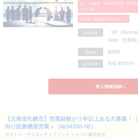
器）／診断薬・診断機器営業（DMR
ービス系）
正社員（雇用期間の定めなし）
『EP（Electr
業務内容
Sales（営業職）
静岡県
勤務地
年収 550万円～
給与条件
求人情報詳細へ
【北海道札幌市】営業経験が３年以上ある方募集！（
向け医療機器営業＞（№34330-1B）
ボストン・サイエンティフィック ジャパン株式会社