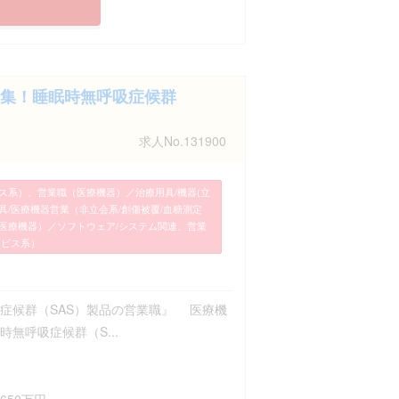
集！睡眠時無呼吸症候群
求人No.131900
ス系）、営業職（医療機器）／治療用具/機器(立
/医療機器営業（非立会系/創傷被覆/血糖測定
（医療機器）／ソフトウェア/システム関連、営業
ービス系）
症候群（SAS）製品の営業職』 医療機
無呼吸症候群（S...
650万円