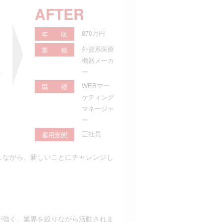
AFTER
870万円
年 収
外資系医療
業 種
機器メーカ
ー
グ
WEBマー
職 種
ン
ケティング
ジ
マネージャ
ー
正社員
雇用形態
かしながら、新しいことにチャレンジし
が強く、業界を絞りながら活動されま