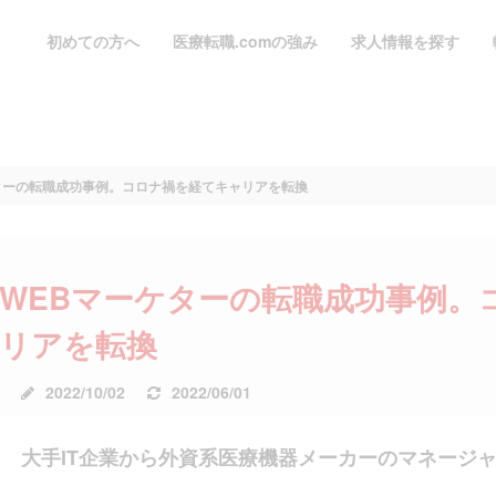
初めての方へ
医療転職.comの強み
求人情報を探す
ターの転職成功事例。コロナ禍を経てキャリアを転換
WEBマーケターの転職成功事例。
リアを転換
公
更
2022/10/02
2022/06/01
開
新
日:
日:
大手IT企業から外資系医療機器メーカーのマネージ