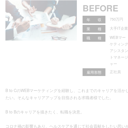
BEFORE
750万円
年 収
大手IT企業
業 種
WEBマー
職 種
ケティン
アシスタ
トマネー
ャー
正社員
雇用形態
B to CのWEBマーケティングを経験し、これまでのキャリアを活
たい。そんなキャリアアップを目指される求職者様でした。
B to Bのキャリアを描きたく、転職を決意。
コロナ禍の影響もあり、ヘルスケアを通じて社会貢献をしたい思い