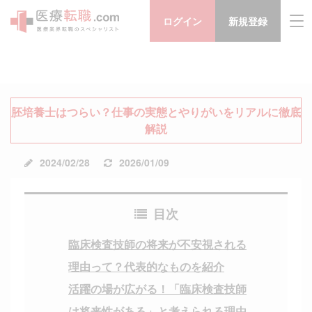
ログイン
新規登録
胚培養士はつらい？仕事の実態とやりがいをリアルに徹底
解説
公
更
2024/02/28
2026/01/09
開
新
日:
日:
目次
臨床検査技師の将来が不安視される
理由って？代表的なものを紹介
活躍の場が広がる！「臨床検査技師
は将来性がある」と考えられる理由