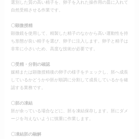
選別した質の高い精子を、卵子を入れた操作用の皿に入れて
自然受精させる作業です。
〇顕微授精
顕微鏡を使用して、精製した精子のなかから高い運動性を持
ち形態が良い精子を選び、卵子に注入します。卵子と精子は
非常に小さいため、高度な技術が必要です。
〇受精・分割の確認
媒精または顕微授精後の卵子の様子をチェックし、胚へ成長
しているかどうかや胚が順調に分割して成長しているかを確
認する業務です。
〇胚の凍結
胚が余っている場合などに、胚を凍結保存します。胚にダメ
ージを与えないように慎重に作業します。
〇凍結胚の融解