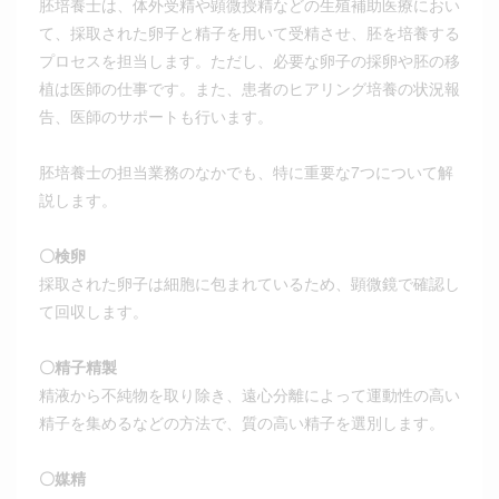
胚培養士は、体外受精や顕微授精などの生殖補助医療におい
て、採取された卵子と精子を用いて受精させ、胚を培養する
プロセスを担当します。ただし、必要な卵子の採卵や胚の移
植は医師の仕事です。また、患者のヒアリング培養の状況報
告、医師のサポートも行います。
胚培養士の担当業務のなかでも、特に重要な7つについて解
説します。
〇検卵
採取された卵子は細胞に包まれているため、顕微鏡で確認し
て回収します。
〇精子精製
精液から不純物を取り除き、遠心分離によって運動性の高い
精子を集めるなどの方法で、質の高い精子を選別します。
〇媒精