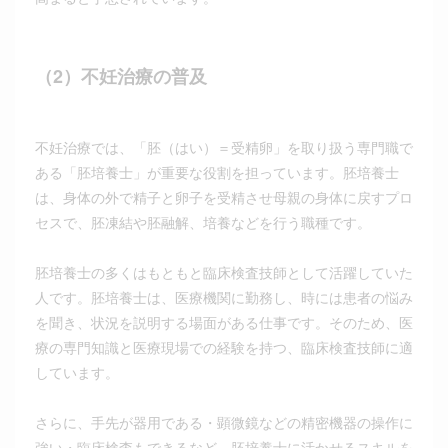
（2）不妊治療の普及
不妊治療では、「胚（はい）＝受精卵」を取り扱う専門職で
ある「胚培養士」が重要な役割を担っています。胚培養士
は、身体の外で精子と卵子を受精させ母親の身体に戻すプロ
セスで、胚凍結や胚融解、培養などを行う職種です。
胚培養士の多くはもともと臨床検査技師として活躍していた
人です。胚培養士は、医療機関に勤務し、時には患者の悩み
を聞き、状況を説明する場面がある仕事です。そのため、医
療の専門知識と医療現場での経験を持つ、臨床検査技師に適
しています。
さらに、手先が器用である・顕微鏡などの精密機器の操作に
強い・臨床検査もできるなど、胚培養士に活かせるスキルを