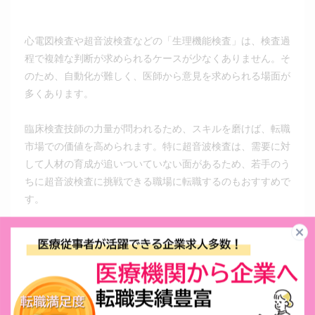
心電図検査や超音波検査などの「生理機能検査」は、検査過
程で複雑な判断が求められるケースが少なくありません。そ
のため、自動化が難しく、医師から意見を求められる場面が
多くあります。
臨床検査技師の力量が問われるため、スキルを磨けば、転職
市場での価値を高められます。特に超音波検査は、需要に対
して人材の育成が追いついていない面があるため、若手のう
ちに超音波検査に挑戦できる職場に転職するのもおすすめで
す。
（3）胚培養士を目指す
胚培養士は、体外で精子や卵子を取り扱う仕事で、不妊治療