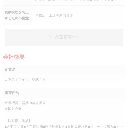
受動喫煙を防止
事務所・工場等屋内禁煙
するための措置
WEB応募する
会社概要
企業名
日本ストライカー株式会社
事業内容
医療機器・器具の輸入販売
米国系企業
【取り扱い製品】
■人工股関節■人工膝関節■骨折治療材料■脊椎固定材料■メドサージ製品■イン