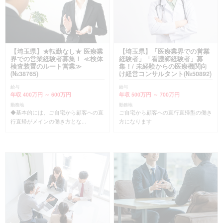
【埼玉県】★転勤なし★ 医療業
【埼玉県】「医療業界での営業
界での営業経験者募集！ ≪検体
経験者」「看護師経験者」募
検査装置のルート営業≫
集！/ 未経験からの医療機関向
(№38765)
け経営コンサルタント(№50892)
給与
給与
年収 400万円 ～ 600万円
年収 500万円 ～ 700万円
勤務地
勤務地
◆基本的には、ご自宅から顧客への直
ご自宅から顧客への直行直帰型の働き
行直帰がメインの働き方とな...
方になります