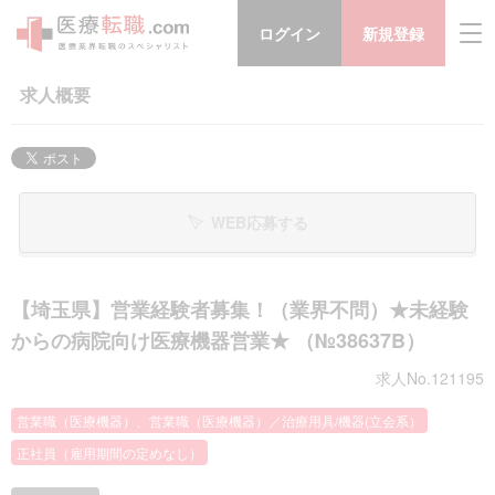
ログイン
新規登録
求人概要
WEB応募する
【埼玉県】営業経験者募集！（業界不問）★未経験
からの病院向け医療機器営業★ （№38637B）
求人No.121195
営業職（医療機器）、営業職（医療機器）／治療用具/機器(立会系）
正社員（雇用期間の定めなし）