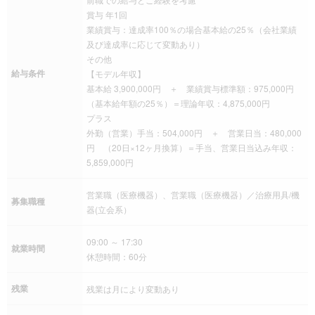
賞与 年1回
業績賞与：達成率100％の場合基本給の25％（会社業績
及び達成率に応じて変動あり）
その他
給与条件
【モデル年収】
基本給 3,900,000円 ＋ 業績賞与標準額：975,000円
（基本給年額の25％）＝理論年収：4,875,000円
プラス
外勤（営業）手当：504,000円 ＋ 営業日当：480,000
円 （20日×12ヶ月換算）＝手当、営業日当込み年収：
5,859,000円
営業職（医療機器）、営業職（医療機器）／治療用具/機
募集職種
器(立会系）
09:00 ～ 17:30
就業時間
休憩時間：60分
残業
残業は月により変動あり