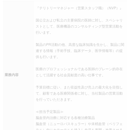
『テリトリーマネジャー（営業スタッフ職）（NVP）』
国公立および私立の主要病院の医師に対し、スペシャリ
ストとして、医療機器のコンサルティング型営業活動を
行います。
製品のPR活動の他、高度な臨床知識を生かし、製品に関
連する情報（手術手技、臨床データ、医学情報等）の提
供も行います。
医療のプロフェッショナルである医師のブレーン的存在
業務内容
として活躍する社会貢献度の高い仕事です。
予算目標に従い、また収益性及び売上の最大化を目指し
て、顧客である医療関係者に対し、当社製品の営業活動
を行っていただきます。
≪担当予定製品≫
脳血管内治療に対応する各種治療製品
脳血管（ニューロバスキュラー）や末梢血管（ペリフェ
ラル）内にカテーテルを挿入し血流を再開・改善させる