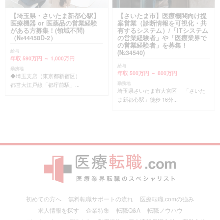
【埼玉県・さいたま新都心駅】
【さいたま市】医療機関向け提
医療機器 or 医薬品の営業経験
案営業（診断情報を可視化・共
がある方募集！(領域不問)
有するシステム）/「ITシステム
（№44458D-2）
の営業経験者」や「医療業界で
の営業経験者」を募集！
給与
(№34540)
年収 590万円 ～ 1,000万円
給与
勤務地
年収 500万円 ～ 800万円
◆埼玉支店（東京都新宿区）
勤務地
都営大江戸線「都庁前駅」...
埼玉県さいたま市大宮区 「さいた
ま新都心駅」徒歩 16分...
初めての方へ
無料転職サポートの流れ
医療転職.comの強み
求人情報を探す
企業特集
転職Q&A
転職ノウハウ