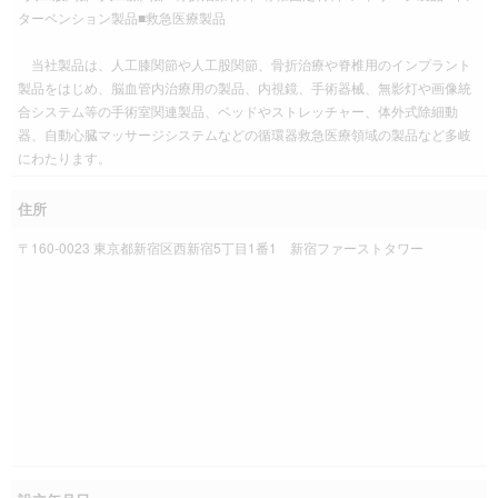
ターベンション製品■救急医療製品
当社製品は、人工膝関節や人工股関節、骨折治療や脊椎用のインプラント
製品をはじめ、脳血管内治療用の製品、内視鏡、手術器械、無影灯や画像統
合システム等の手術室関連製品、ベッドやストレッチャー、体外式除細動
器、自動心臓マッサージシステムなどの循環器救急医療領域の製品など多岐
にわたります。
住所
〒160-0023 東京都新宿区西新宿5丁目1番1 新宿ファーストタワー