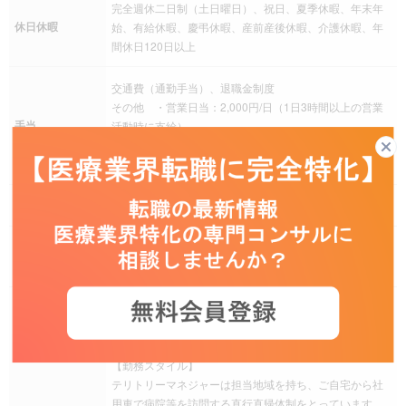
完全週休二日制（土日曜日）、祝日、夏季休暇、年末年
休日休暇
始、有給休暇、慶弔休暇、産前産後休暇、介護休暇、年
間休日120日以上
交通費（通勤手当）、退職金制度
その他 ・営業日当：2,000円/日（1日3時間以上の営業
手当
活動時に支給）
・外勤(営業)手当：42,000円/月
・社用車貸与（会社負担にて駐車場を自宅近辺に賃貸）
社会保険
健康保険、厚生年金保険、雇用保険、労災保険
育児支援制度、介護支援制度、社宅・家賃補助制度、財
福利厚生
形貯蓄、福利厚生サービス加入
担当エリア：関東(東京都、埼玉県、栃木県、群馬県、新
潟県)
勤務地
【勤務スタイル】
テリトリーマネジャーは担当地域を持ち、ご自宅から社
用車で病院等を訪問する直行直帰体制をとっています