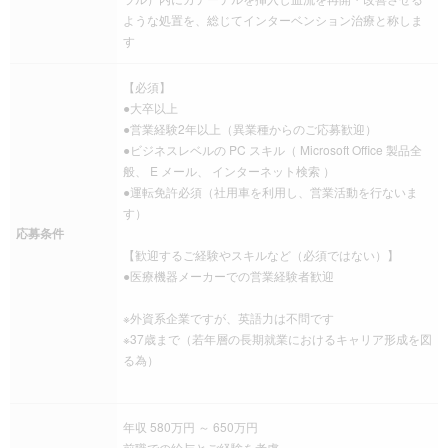
ような処置を、総じてインターベンション治療と称しま
す
【必須】
●大卒以上
●営業経験2年以上（異業種からのご応募歓迎）
●ビジネスレベルの PC スキル（ Microsoft Office 製品全
般、 E メール、 インターネット検索 ）
●運転免許必須（社用車を利用し、営業活動を行ないま
す）
応募条件
【歓迎するご経験やスキルなど（必須ではない）】
●医療機器メーカーでの営業経験者歓迎
※外資系企業ですが、英語力は不問です
※37歳まで（若年層の長期就業におけるキャリア形成を図
る為）
年収 580万円 ～ 650万円
前職での給与とご経験を考慮