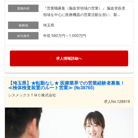
『営業職募集（脳血管領域の営業）』 脳血管疾患
業務内容
領域を中心に医療機器の営業活動を担い、製...
埼玉県
勤務地
年収 590万円～1,000万円
給与条件
求人情報詳細へ
【埼玉県】★転勤なし★ 医療業界での営業経験者募集！
≪検体検査装置のルート営業≫ (№38765)
シスメックスＴＭＣ株式会社
求人No.128919