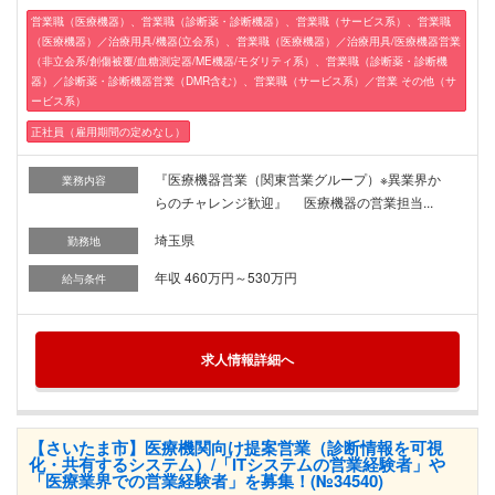
営業職（医療機器）、営業職（診断薬・診断機器）、営業職（サービス系）、営業職
（医療機器）／治療用具/機器(立会系）、営業職（医療機器）／治療用具/医療機器営業
（非立会系/創傷被覆/血糖測定器/ME機器/モダリティ系）、営業職（診断薬・診断機
器）／診断薬・診断機器営業（DMR含む）、営業職（サービス系）／営業 その他（サ
ービス系）
正社員（雇用期間の定めなし）
『医療機器営業（関東営業グループ）※異業界か
業務内容
らのチャレンジ歓迎』 医療機器の営業担当...
埼玉県
勤務地
年収 460万円～530万円
給与条件
求人情報詳細へ
【さいたま市】医療機関向け提案営業（診断情報を可視
化・共有するシステム）/「ITシステムの営業経験者」や
「医療業界での営業経験者」を募集！(№34540)