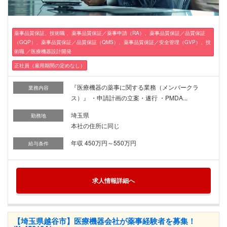
薬事品質保証、技術職 、薬事品質保証／薬事申請（RA）、薬事品質保証／品質保証
（GQP）、薬事品質保証／品質保証（QMS）、薬事品質保証／安全管理（GVP）、技
術職 ／医療機器設計開発
正社員（雇用期間の定めなし）
『医療機器の薬事に関する業務（メンバークラ
業務内容
ス）』 ・申請計画の立案・遂行 ・PMDA...
埼玉県
勤務地
本社の住所に同じ
年収 450万円～550万円
給与条件
求人情報詳細へ
【埼玉県越谷市】医療機器会社が薬事経験者を募集！