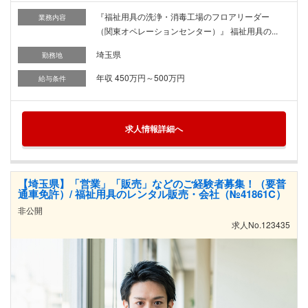
『福祉用具の洗浄・消毒工場のフロアリーダー
業務内容
（関東オペレーションセンター）』 福祉用具の...
埼玉県
勤務地
年収 450万円～500万円
給与条件
求人情報詳細へ
【埼玉県】「営業」「販売」などのご経験者募集！（要普
通車免許）/ 福祉用具のレンタル販売・会社（№41861C）
非公開
求人No.123435