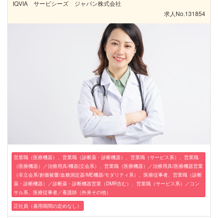
IQVIA サービシーズ ジャパン株式会社
求人No.131854
営業職（医療機器）、営業職（診断薬・診断機器）、営業職（サービス系）、営業職
（医療機器）／治療用具/機器(立会系）、営業職（医療機器）／治療用具/医療機器営業
（非立会系/創傷被覆/血糖測定器/ME機器/モダリティ系）、医療従事者、営業職（診断
薬・診断機器）／診断薬・診断機器営業（DMR含む）、営業職（サービス系）／コン
サル系、医療従事者／看護師（外来その他）
正社員（雇用期間の定めなし）