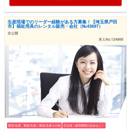
生産現場でのリーダー経験がある方募集！【埼玉県戸田
市】福祉用具のレンタル販売・会社（№43697）
非公開
求人No.124866
製造/生産、製造/生産／製造/生産その他
正社員（雇用期間の定めなし）