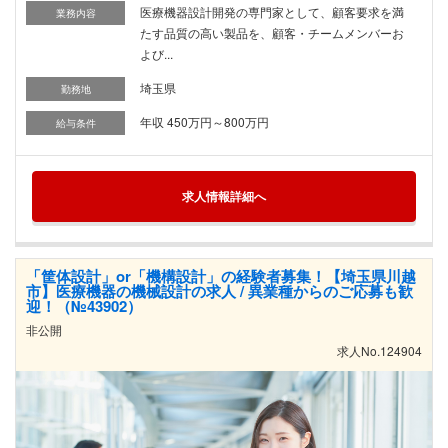
医療機器設計開発の専門家として、顧客要求を満
業務内容
たす品質の高い製品を、顧客・チームメンバーお
よび...
埼玉県
勤務地
年収 450万円～800万円
給与条件
求人情報詳細へ
「筐体設計」or「機構設計」の経験者募集！【埼玉県川越
市】医療機器の機械設計の求人 / 異業種からのご応募も歓
迎！（№43902）
非公開
求人No.124904