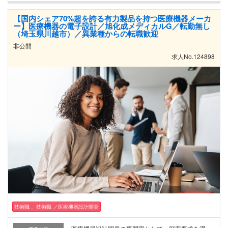
【国内シェア70%超を誇る有力製品を持つ医療機器メーカ
ー】医療機器の電子設計／旭化成メディカルG／転勤無し
（埼玉県川越市）／異業種からの転職歓迎
非公開
求人No.124898
技術職 、技術職 ／医療機器設計開発