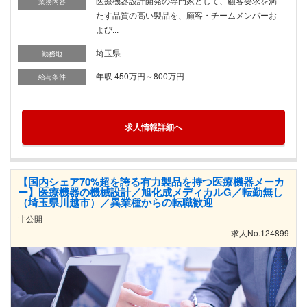
医療機器設計開発の専門家として、顧客要求を満
業務内容
たす品質の高い製品を、顧客・チームメンバーお
よび...
埼玉県
勤務地
年収 450万円～800万円
給与条件
求人情報詳細へ
【国内シェア70%超を誇る有力製品を持つ医療機器メーカ
ー】医療機器の機械設計／旭化成メディカルG／転勤無し
（埼玉県川越市）／異業種からの転職歓迎
非公開
求人No.124899