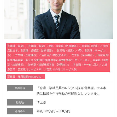
営業職（製薬）、営業職（製薬）／MR、営業職（医療機器）、営業職（製薬）／特約
店担当者、営業職（診断薬・診断機器）、営業職（製薬）／MS、営業職（サービス
系）、営業職（医療機器）／治療用具/機器(立会系）、営業職（医療機器）／治療用具/
医療機器営業（非立会系/創傷被覆/血糖測定器/ME機器/モダリティ系）、営業職（診断
薬・診断機器）／診断薬・診断機器営業（DMR含む）、営業職（サービス系）／人材
系営業、営業職（サービス系）／営業 その他（サービス系）
正社員（雇用期間の定めなし）
『介護・福祉用具のレンタル販売/営業職』☆基本
業務内容
的に転居を伴う転勤の可能性なし レンタル...
埼玉県
勤務地
年収 382万円～558万円
給与条件