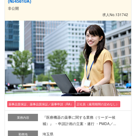
(№45810A)
非公開
求人No.131742
薬事品質保証、薬事品質保証／薬事申請（RA）
正社員（雇用期間の定めなし）
『医療機器の薬事に関する業務（リーダー候
業務内容
補）』 ・申請計画の立案・遂行 ・PMDA／...
埼玉県
勤務地