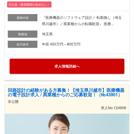
正社員（雇用期間の定めなし）
『医療機器のソフトウェア設計／ 転勤無し（埼玉
業務内容
県川越市）／異業種からの転職歓迎』 医療...
埼玉県
勤務地
年収 450万円～800万円
給与条件
求人情報詳細へ
回路設計の経験がある方募集！【埼玉県川越市】医療機器
の電子設計求人 / 異業種からのご応募歓迎！（№43901）
非公開
求人No.124906