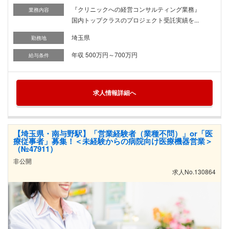
『クリニックへの経営コンサルティング業務』
業務内容
国内トップクラスのプロジェクト受託実績を...
埼玉県
勤務地
年収 500万円～700万円
給与条件
求人情報詳細へ
【埼玉県・南与野駅】「営業経験者（業種不問）」or「医
療従事者」募集！＜未経験からの病院向け医療機器営業＞
（№47911）
非公開
求人No.130864