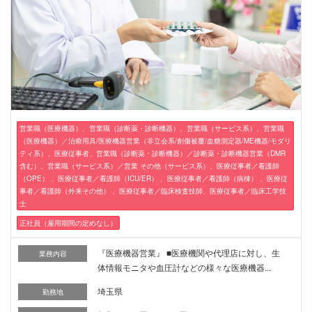
営業職（医療機器）、営業職（診断薬・診断機器）、営業職（サービス系）、営業職
（医療機器）／治療用具/医療機器営業（非立会系/創傷被覆/血糖測定器/ME機器/モダリ
ティ系）、医療従事者、営業職（診断薬・診断機器）／診断薬・診断機器営業（DMR
含む）、営業職（サービス系）／営業 その他（サービス系）、医療従事者／看護師
（OPE） 、医療従事者／看護師（ICU/ER） 、医療従事者／看護師（病棟） 、医療従
事者／看護師（外来その他） 、医療従事者／臨床検査技師、医療従事者／臨床工学技
士
正社員（雇用期間の定めなし）
『医療機器営業』 ■医療機関や代理店に対し、生
業務内容
体情報モニタや血圧計などの様々な医療機器...
埼玉県
勤務地