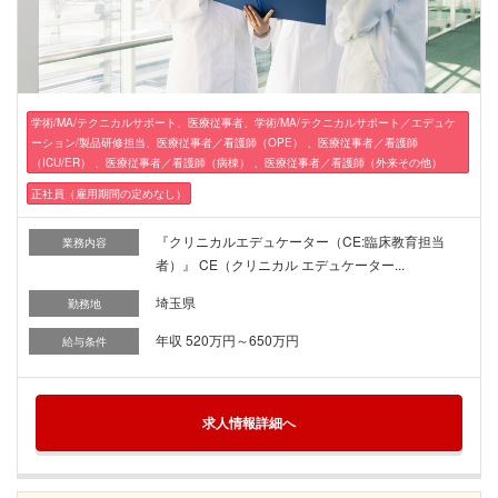
学術/MA/テクニカルサポート、医療従事者、学術/MA/テクニカルサポート／エデュケ
ーション/製品研修担当、医療従事者／看護師（OPE） 、医療従事者／看護師
（ICU/ER） 、医療従事者／看護師（病棟） 、医療従事者／看護師（外来その他）
正社員（雇用期間の定めなし）
『クリニカルエデュケーター（CE:臨床教育担当
業務内容
者）』 CE（クリニカル エデュケーター...
埼玉県
勤務地
年収 520万円～650万円
給与条件
求人情報詳細へ