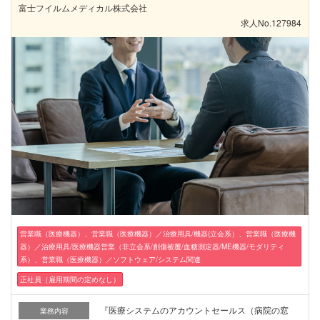
富士フイルムメディカル株式会社
求人No.127984
営業職（医療機器）、営業職（医療機器）／治療用具/機器(立会系）、営業職（医療機
器）／治療用具/医療機器営業（非立会系/創傷被覆/血糖測定器/ME機器/モダリティ
系）、営業職（医療機器）／ソフトウェア/システム関連
正社員（雇用期間の定めなし）
『医療システムのアカウントセールス（病院の窓
業務内容