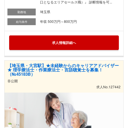
口となるエリアセールス職）』 診断情報を可...
埼玉県
勤務地
年収 500万円～800万円
給与条件
求人情報詳細へ
【埼玉県・大宮駅】★未経験からのキャリアアドバイザー
★ 理学療法士・作業療法士・言語聴覚士を募集！
（№45183B）
非公開
求人No.127442