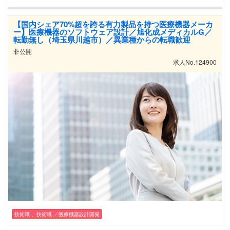
【国内シェア70%超を誇る有力製品を持つ医療機器メーカ
ー】医療機器のソフトウェア設計／旭化成メディカルG／
転勤無し（埼玉県川越市）／異業種からの転職歓迎
非公開
求人No.124900
技術職 、技術職 ／医療機器設計開発