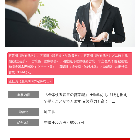
営業職（医療機器）、営業職（診断薬・診断機器）、営業職（医療機器）／治療用具/
機器(立会系）、営業職（医療機器）／治療用具/医療機器営業（非立会系/創傷被覆/血
糖測定器/ME機器/モダリティ系）、営業職（診断薬・診断機器）／診断薬・診断機器
営業（DMR含む）
正社員（雇用期間の定めなし）
『検体検査装置の営業職』 ★転勤なし！腰を据え
業務内容
て働くことができます ★製品力も高く、...
埼玉県
勤務地
年収 400万円～600万円
給与条件