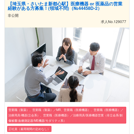
【埼玉県・さいたま新都心駅】医療機器 or 医薬品の営業
経験がある方募集！(領域不問)（№44458D-2）
非公開
求人No.129077
営業職（製薬）、営業職（製薬）／MR、営業職（医療機器）、営業職（医療機器）／
治療用具/機器(立会系）、営業職（医療機器）／治療用具/医療機器営業（非立会系/創
傷被覆/血糖測定器/ME機器/モダリティ系）
正社員（雇用期間の定めなし）