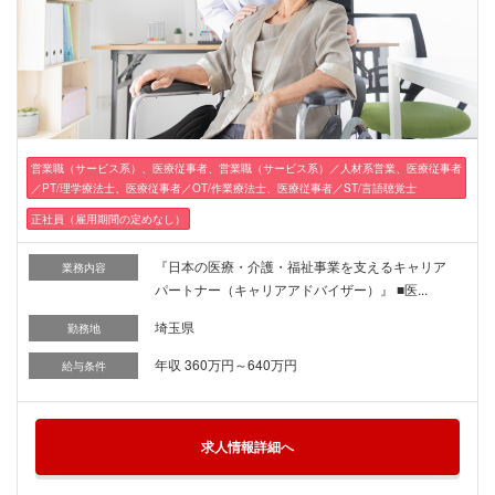
営業職（サービス系）、医療従事者、営業職（サービス系）／人材系営業、医療従事者
／PT/理学療法士、医療従事者／OT/作業療法士、医療従事者／ST/言語聴覚士
正社員（雇用期間の定めなし）
『日本の医療・介護・福祉事業を支えるキャリア
業務内容
パートナー（キャリアアドバイザー）』 ■医...
埼玉県
勤務地
年収 360万円～640万円
給与条件
求人情報詳細へ