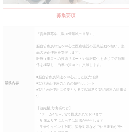
募集要項
『営業職募集（脳血管領域の営業）』
脳血管疾患領域を中心に医療機器の営業活動を担い、製
品の適正使用を支援します。
医療従事者への技術サポートや情報提供を通じて信頼関
係を構築し、治療の質向上に貢献します。
■脳血管疾患関連を中心とした販売活動
業務内容
■製品適正使用のための技術サポート
■製品適正使用に必要となる文献資料や製品関連の情報提
供
【組織構成/出張など】
・1チーム4名～8名で構成されております
・配属エリアによっては出張が発生します
・学会やイベント対応、緊急対応などで休日出勤が発生