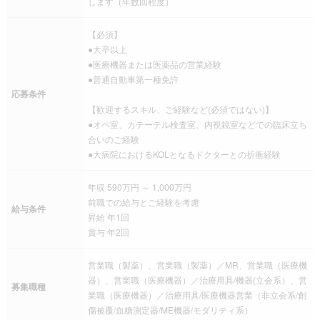
します（年数回程度）
【必須】
●大卒以上
●医療機器または医薬品の営業経験
●普通自動車第一種免許
応募条件
【歓迎するスキル、ご経験など(必須ではない)】
●オペ室、カテーテル検査室、内視鏡室などでの臨床立ち
合いのご経験
●大病院におけるKOLとなるドクターとの折衝経験
年収 590万円 ～ 1,000万円
前職での給与とご経験を考慮
給与条件
昇給 年1回
賞与 年2回
営業職（製薬）、営業職（製薬）／MR、営業職（医療機
器）、営業職（医療機器）／治療用具/機器(立会系）、営
募集職種
業職（医療機器）／治療用具/医療機器営業（非立会系/創
傷被覆/血糖測定器/ME機器/モダリティ系）