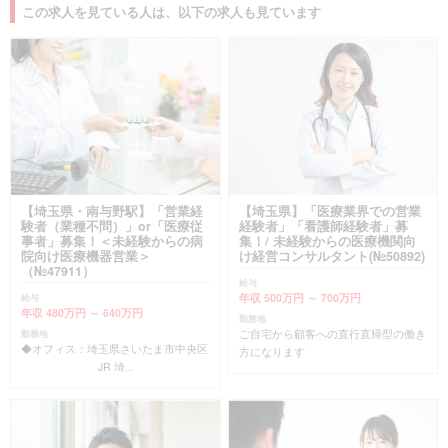
この求人を見ている人は、以下の求人も見ています
【埼玉県・南与野駅】「営業経
【埼玉県】「医療業界での営業
験者（業種不問）」or「医療従
経験者」「看護師経験者」募
事者」募集！＜未経験からの病
集！/ 未経験からの医療機関向
院向け医療機器営業＞
け経営コンサルタント(№50892)
（№47911）
給与
年収 500万円 ～ 700万円
給与
年収 480万円 ～ 640万円
勤務地
ご自宅から顧客への直行直帰型の働き
勤務地
◆オフィス：埼玉県さいたま市中央区
方になります
JR 埼...