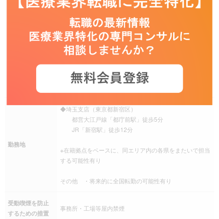
所、福利厚生サービス加入
その他 ☆「出産・育児・介護」と「仕事」の両立につ
いての支援体制があります
福利厚生
・子育てサポートに積極的に取り組んでいる企業とし
て「くるみん認定」取得
・育休復帰支援セミナーを開催
・男性社員の育児休業の取得を奨励
・専門講師による「介護セミナー」の開催や家族の同
席も可能な「介護個別相談会」の開催などあり
◆埼玉支店（東京都新宿区）
都営大江戸線「都庁前駅」徒歩5分
JR「新宿駅」徒歩12分
勤務地
※在籍拠点をベースに、同エリア内の各県をまたいで担当
する可能性有り
その他 ・将来的に全国転勤の可能性有り
受動喫煙を防止
事務所・工場等屋内禁煙
するための措置