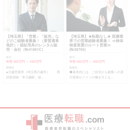
【埼玉県】「営業」「販売」な
【埼玉県】★転勤なし★ 医療業
どのご経験者募集！（要普通車
界での営業経験者募集！ ≪検体
免許）/ 福祉用具のレンタル販
検査装置のルート営業≫
売・会社（№41861C）
(№38765)
給与
給与
年収 382万円 ～ 558万円
年収 400万円 ～ 600万円
勤務地
勤務地
●川越営業所（埼玉県川越市） 西
◆基本的には、ご自宅から顧客への直
武新宿線「本川越駅」徒...
行直帰がメインの働き方とな...