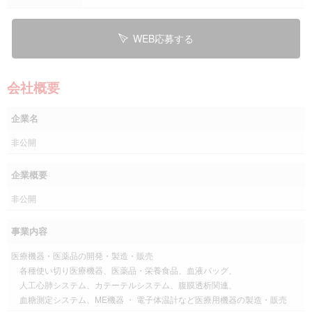
WEB応募する
会社概要
企業名
非公開
企業概要
非公開
事業内容
医療機器・医薬品の開発・製造・販売
各種使い切り医療機器、医薬品・栄養食品、血液バッグ、
人工心肺システム、カテーテルシステム、腹膜透析関連、
血糖測定システム、ME機器 ・ 電子体温計など医療用機器の製造・販売