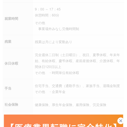
9：00 ～ 17：45
休憩時間：60分
就業時間
その他
事業場外みなし労働時間制
残業
残業は月により変動あり
完全週休二日制（土日曜日）、祝日、夏季休暇、年末年
始、有給休暇、慶弔休暇、産前産後休暇、介護休暇、年
休日休暇
間休日120日以上
その他 ・時間単位有給休暇
住宅手当、交通費（通勤手当）、家族手当、退職金制度
手当
その他 ・企業年金
社会保険
健康保険、厚生年金保険、雇用保険、労災保険
育児支援制度、介護支援制度、社宅・家賃補助制度、従
業員持株会、財形貯蓄、慶弔災害見舞金制度、契約保養