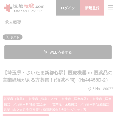
ログイン
新規登録
求人概要
WEB応募する
【埼玉県・さいたま新都心駅】医療機器 or 医薬品の
営業経験がある方募集！(領域不問)（№44458D-2）
求人No.129077
営業職（製薬）、営業職（製薬）／MR、営業職（医療機器）、営業職（医療
機器）／治療用具/機器(立会系）、営業職（医療機器）／治療用具/医療機器
営業（非立会系/創傷被覆/血糖測定器/ME機器/モダリティ系）