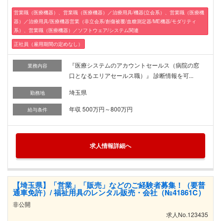
営業職（医療機器）、営業職（医療機器）／治療用具/機器(立会系）、営業職（医療機
器）／治療用具/医療機器営業（非立会系/創傷被覆/血糖測定器/ME機器/モダリティ
系）、営業職（医療機器）／ソフトウェア/システム関連
正社員（雇用期間の定めなし）
『医療システムのアカウントセールス（病院の窓
業務内容
口となるエリアセールス職）』 診断情報を可...
埼玉県
勤務地
年収 500万円～800万円
給与条件
求人情報詳細へ
【埼玉県】「営業」「販売」などのご経験者募集！（要普
通車免許）/ 福祉用具のレンタル販売・会社（№41861C）
非公開
求人No.123435