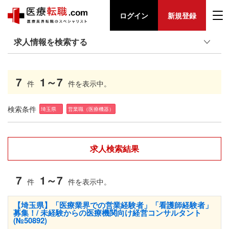
ログイン
新規登録
求人情報を検索する
7
1～7
件
件を表示中。
検索条件
埼玉県
営業職（医療機器）
求人検索結果
7
1～7
件
件を表示中。
【埼玉県】「医療業界での営業経験者」「看護師経験者」
募集！/ 未経験からの医療機関向け経営コンサルタント
(№50892)