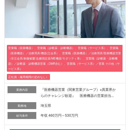
営業職（医療機器）、営業職（診断薬・診断機器）、営業職（サービス系）、営業職
（医療機器）／治療用具/機器(立会系）、営業職（医療機器）／治療用具/医療機器営業
（非立会系/創傷被覆/血糖測定器/ME機器/モダリティ系）、営業職（診断薬・診断機
器）／診断薬・診断機器営業（DMR含む）、営業職（サービス系）／営業 その他（サ
ービス系）
正社員（雇用期間の定めなし）
『医療機器営業（関東営業グループ）※異業界か
業務内容
らのチャレンジ歓迎』 医療機器の営業担当...
埼玉県
勤務地
年収 460万円～530万円
給与条件