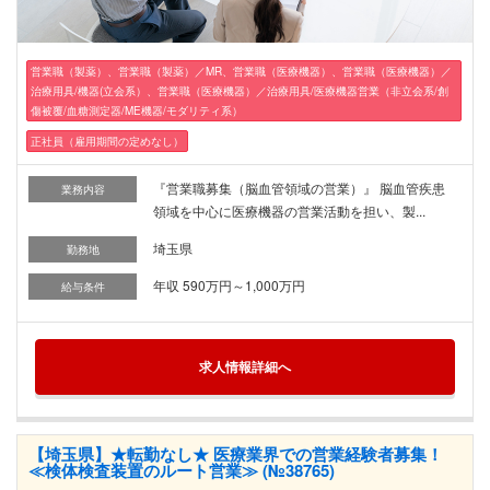
営業職（製薬）、営業職（製薬）／MR、営業職（医療機器）、営業職（医療機器）／
治療用具/機器(立会系）、営業職（医療機器）／治療用具/医療機器営業（非立会系/創
傷被覆/血糖測定器/ME機器/モダリティ系）
正社員（雇用期間の定めなし）
『営業職募集（脳血管領域の営業）』 脳血管疾患
業務内容
領域を中心に医療機器の営業活動を担い、製...
埼玉県
勤務地
年収 590万円～1,000万円
給与条件
求人情報詳細へ
【埼玉県】★転勤なし★ 医療業界での営業経験者募集！
≪検体検査装置のルート営業≫ (№38765)