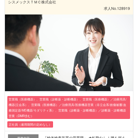
シスメックスＴＭＣ株式会社
求人No.128919
営業職（医療機器）、営業職（診断薬・診断機器）、営業職（医療機器）／治療用具/
機器(立会系）、営業職（医療機器）／治療用具/医療機器営業（非立会系/創傷被覆/血
糖測定器/ME機器/モダリティ系）、営業職（診断薬・診断機器）／診断薬・診断機器
営業（DMR含む）
正社員（雇用期間の定めなし）
『検体検査装置の営業職』 ★転勤なし！腰を据え