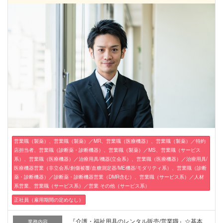
営業職（製薬）、営業職（製薬）／MR、営業職（医療機器）、営業職（製薬）／特約
店担当者、営業職（診断薬・診断機器）、営業職（製薬）／MS、営業職（サービス
系）、営業職（医療機器）／治療用具/機器(立会系）、営業職（医療機器）／治療用具/
医療機器営業（非立会系/創傷被覆/血糖測定器/ME機器/モダリティ系）、営業職（診断
薬・診断機器）／診断薬・診断機器営業（DMR含む）、営業職（サービス系）／人材
系営業、営業職（サービス系）／営業 その他（サービス系）
正社員（雇用期間の定めなし）
『介護・福祉用具のレンタル販売/営業職』☆基本
業務内容