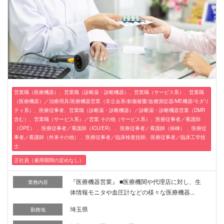
営業職（医療機器）、営業職（診断薬・診断機器）、営業職（サービス系）、営業職
（医療機器）／治療用具/医療機器営業（非立会系/創傷被覆/血糖測定器/ME機器/モダリ
ティ系）、医療従事者、営業職（診断薬・診断機器）／診断薬・診断機器営業（DMR
含む）、営業職（サービス系）／営業 その他（サービス系）、医療従事者／看護師
（OPE） 、医療従事者／看護師（ICU/ER） 、医療従事者／看護師（病棟） 、医療従
事者／看護師（外来その他） 、医療従事者／臨床検査技師、医療従事者／臨床工学技
士
正社員（雇用期間の定めなし）
『医療機器営業』 ■医療機関や代理店に対し、生
業務内容
体情報モニタや血圧計などの様々な医療機器...
埼玉県
勤務地