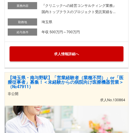
『クリニックへの経営コンサルティング業務』
業務内容
国内トップクラスのプロジェクト受託実績を...
埼玉県
勤務地
年収 500万円～700万円
給与条件
求人情報詳細へ
【埼玉県・南与野駅】「営業経験者（業種不問）」or「医
療従事者」募集！＜未経験からの病院向け医療機器営業＞
（№47911）
非公開
求人No.130864