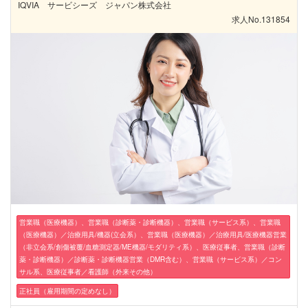
IQVIA サービシーズ ジャパン株式会社
求人No.131854
営業職（医療機器）、営業職（診断薬・診断機器）、営業職（サービス系）、営業職
（医療機器）／治療用具/機器(立会系）、営業職（医療機器）／治療用具/医療機器営業
（非立会系/創傷被覆/血糖測定器/ME機器/モダリティ系）、医療従事者、営業職（診断
薬・診断機器）／診断薬・診断機器営業（DMR含む）、営業職（サービス系）／コン
サル系、医療従事者／看護師（外来その他）
正社員（雇用期間の定めなし）