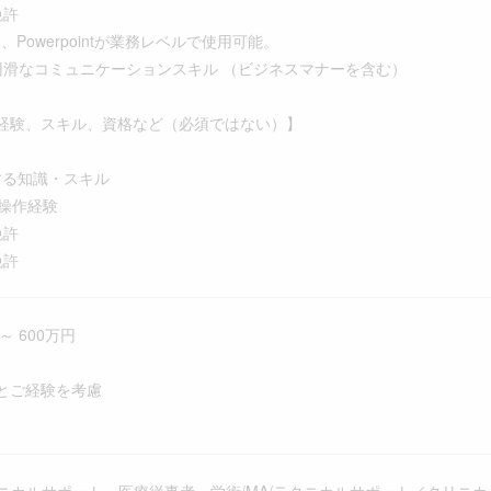
免許
ord、Powerpointが業務レベルで使用可能。
円滑なコミュニケーションスキル （ビジネスマナーを含む）
経験、スキル、資格など（必須ではない）】
する知識・スキル
の操作経験
免許
免許
～ 600万円
とご経験を考慮