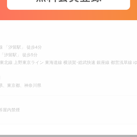
金制度、福利厚生サービス加入
 「汐留駅」 徒歩4分
「汐留駅」 徒歩5分
北線 上野東京ライン 東海道線 横須賀･総武快速 銀座線 都営浅草線 ゆ
】
県、東京都、神奈川県
等屋内禁煙