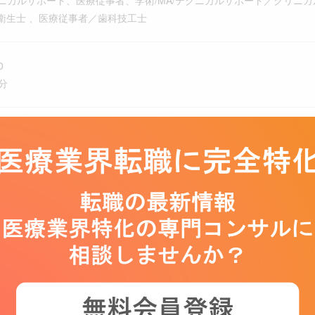
テクニカルサポート、医療従事者、学術/MA/テクニカルサポート／クリニ
衛生士 、医療従事者／歯科技工士
0
分
り変動あり
制（土日曜日）、祝日、年末年始、有給休暇
通費（通勤手当）、退職金制度
有車貸与
生年金保険、雇用保険、労災保険