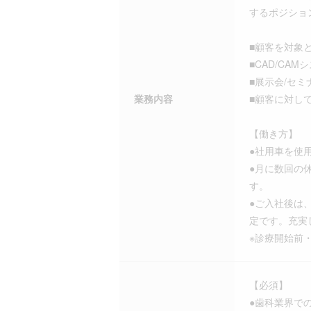
するポジショ
■顧客を対象
■CAD/CA
■展示会/セ
業務内容
■顧客に対し
【働き方】
●社用車を使
●月に数回の
す。
●ご入社後は
定です。充実
※診療開始前
【必須】
●歯科業界で