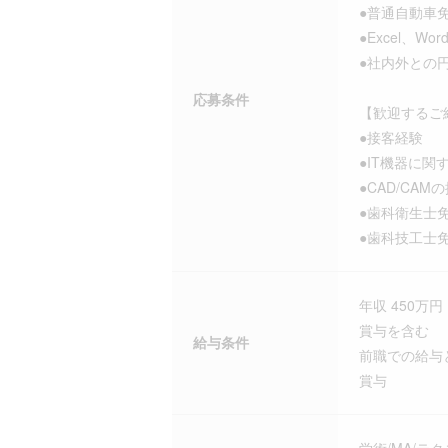
●普通自動車
●Excel、W
●社内外との
応募条件
【歓迎するご
●接客経験
●IT機器に関
●CAD/CAM
●歯科衛生士
●歯科技工士
年収 450万円 
賞与を含む
給与条件
前職での給与
賞与