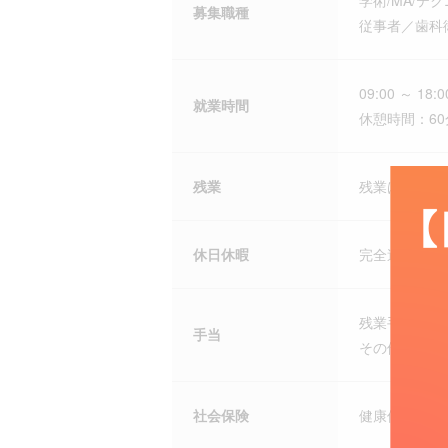
学術/MA/
募集職種
従事者／歯科
09:00 ～ 18:0
就業時間
休憩時間：60
残業
残業は月によ
休日休暇
完全週休二日
残業手当、交
手当
その他 ・社
社会保険
健康保険、厚