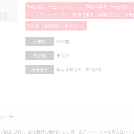
学術/MA/テクニカルサポート、医療従事者、学術/MA/
ションスペシャリスト、医療従事者／歯科衛生士 、医療
正社員（雇用期間の定めなし）
企業名
非公開
勤務地
東京都
給与条件
年収 450万円～600万円
Mトレーナー』
お客様に対し、当社製品の活用方法に関するアドバイスや使用方法のト