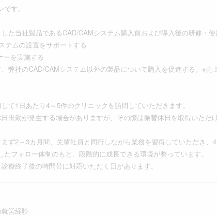
ンです。
とした当社製品であるCAD/CAMシステム購入前および導入後の研修・
Mシステムの設置をサポートする
ミナーを実施する
て、弊社のCAD/CAMシステム以外の製品について購入を促進する。※
用して1日あたり4～5件のクリニックを訪問していただきます。
休日出勤が発生する場合がありますが、その際は振替休日を取得いただ
、まず2～3カ月間、先輩社員と同行しながら業務を習得していただき、
したフォロー体制のもと、段階的に成長できる環境が整っています。
・診療終了後の時間帯に対応いただく日があります。
の就労経験