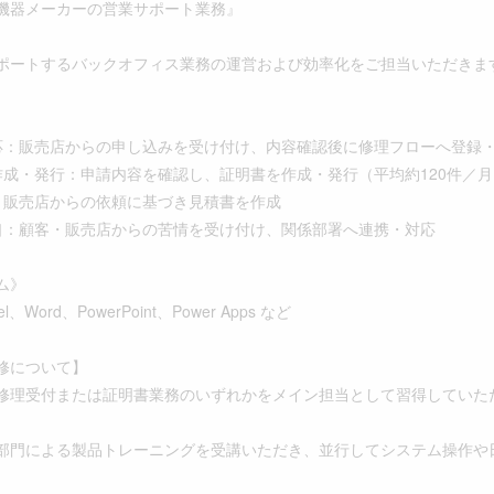
機器メーカーの営業サポート業務』
ポートするバックオフィス業務の運営および効率化をご担当いただきま
応：販売店からの申し込みを受け付け、内容確認後に修理フローへ登録・
作成・発行：申請内容を確認し、証明書を作成・発行（平均約120件／月
：販売店からの依頼に基づき見積書を作成
口：顧客・販売店からの苦情を受け付け、関係部署へ連携・対応
ム》
cel、Word、PowerPoint、Power Apps など
修について】
修理受付または証明書業務のいずれかをメイン担当として習得していた
部門による製品トレーニングを受講いただき、並行してシステム操作や日
。