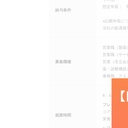
想定年収： Base
給与条件
※記載年収に
当社の処遇基
営業職（製薬
営業職（サー
募集職種
営業（非立会
薬・診断機器
事務職 アド
8：45 ～ 17：
フレックス勤
コアタイム：11
就業時間
実働：8分
シフト勤務