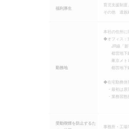
育児支援制度
福利厚生
その他 遺族
本社の住所に
◆オフィス：
JR線「新宿
都営地下鉄
東京メトロ丸
勤務地
都営地下鉄
◆在宅勤務併
・最初は原
・業務習熟後
受動喫煙を防止するた
事務所・工場