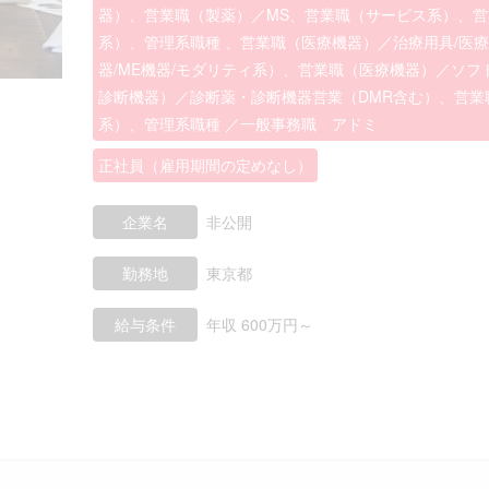
器）、営業職（製薬）／MS、営業職（サービス系）、営
系）、管理系職種 、営業職（医療機器）／治療用具/医療
器/ME機器/モダリティ系）、営業職（医療機器）／ソフ
診断機器）／診断薬・診断機器営業（DMR含む）、営業
系）、管理系職種 ／一般事務職 アドミ
正社員（雇用期間の定めなし）
企業名
非公開
勤務地
東京都
給与条件
年収 600万円～