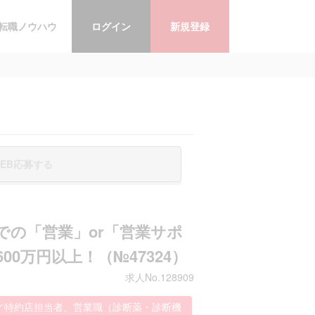
転職ノウハウ
ログイン
新規登録
EB応募する
での「営業」or「営業サポ
0万円以上！（№47324）
求人No.128909
／特約店担当者、営業職（診断薬・診断機