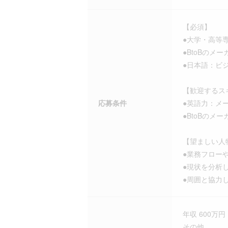
【必須】
●大学・高等
●BtoBの
●日本語：ビ
【歓迎するス
応募条件
●英語力：メ
●BtoBの
【望ましい人
●業務フロー
●現状を分析
●周囲と協力
年収 600万円
その他