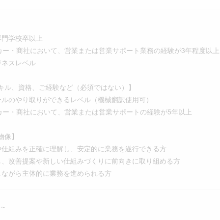
専門学校卒以上
メーカー・商社において、営業または営業サポート業務の経験が3年程度以上
ジネスレベル
キル、資格、ご経験など（必須ではない）】
ールのやり取りができるレベル（機械翻訳使用可）
メーカー・商社において、営業または営業サポートの経験が5年以上
物像】
や仕組みを正確に理解し、安定的に業務を遂行できる方
し、改善提案や新しい仕組みづくりに前向きに取り組める方
しながら主体的に業務を進められる方
 ～