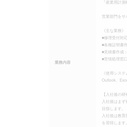
『産業用計測
営業部門をサ
《主な業務》
■修理受付対
■各種証明書
■見積書作成
■苦情処理窓
業務内容
《使用システ
Outlook、Ex
【入社後の研
入社後はまず
目指します。
入社後は教育
を習得します