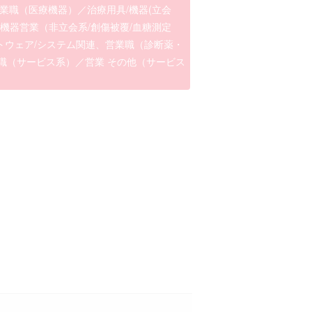
業職（医療機器）／治療用具/機器(立会
機器営業（非立会系/創傷被覆/血糖測定
トウェア/システム関連、営業職（診断薬・
職（サービス系）／営業 その他（サービス