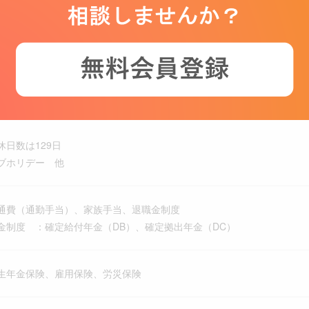
20時間未満の見込み
制（土日曜日）、祝日、年末年始、有給休暇、慶弔休暇、リフレッシュ、
日数は129日
ブホリデー 他
通費（通勤手当）、家族手当、退職金制度
金制度 ：確定給付年金（DB）、確定拠出年金（DC）
生年金保険、雇用保険、労災保険