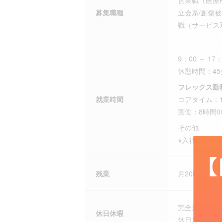
営業職（医療
募集職種
立会系/創傷
職（サービス
9：00 ～ 17：
休憩時間：45
フレックス勤
就業時間
コアタイム：11
実働：8時間0
その他
※入社6か月
残業
月20時間以
完全週休二日
休日休暇
休日120日以