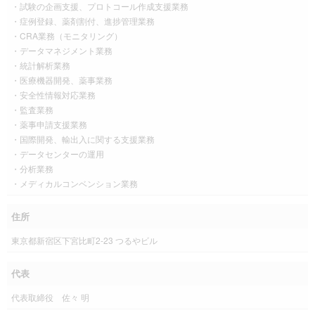
・試験の企画支援、プロトコール作成支援業務
・症例登録、薬剤割付、進捗管理業務
・CRA業務（モニタリング）
・データマネジメント業務
・統計解析業務
・医療機器開発、薬事業務
・安全性情報対応業務
・監査業務
・薬事申請支援業務
・国際開発、輸出入に関する支援業務
・データセンターの運用
・分析業務
・メディカルコンベンション業務
住所
東京都新宿区下宮比町2-23 つるやビル
代表
代表取締役 佐々 明