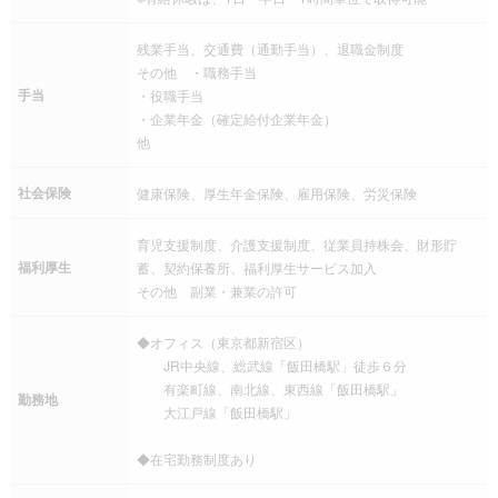
残業手当、交通費（通勤手当）、退職金制度
その他 ・職務手当
手当
・役職手当
・企業年金（確定給付企業年金）
他
社会保険
健康保険、厚生年金保険、雇用保険、労災保険
育児支援制度、介護支援制度、従業員持株会、財形貯
福利厚生
蓄、契約保養所、福利厚生サービス加入
その他 副業・兼業の許可
◆オフィス（東京都新宿区）
JR中央線、総武線「飯田橋駅」徒歩６分
有楽町線、南北線、東西線「飯田橋駅」
勤務地
大江戸線「飯田橋駅」
◆在宅勤務制度あり