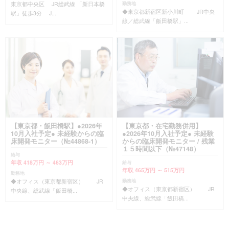
東京都中央区 JR総武線 「新日本橋
勤務地
◆東京都新宿区新小川町 JR中央
駅」徒歩3分 J...
線／総武線「飯田橋駅」...
【東京都・飯田橋駅】●2026年
【東京都・在宅勤務併用】
10月入社予定● 未経験からの臨
●2026年10月入社予定● 未経験
床開発モニター（№44868-1）
からの臨床開発モニター / 残業
１５時間以下（№47148）
給与
年収 418万円 ～ 463万円
給与
年収 465万円 ～ 515万円
勤務地
◆オフィス（東京都新宿区） JR
勤務地
◆オフィス（東京都新宿区） JR
中央線、総武線「飯田橋...
中央線、総武線「飯田橋...