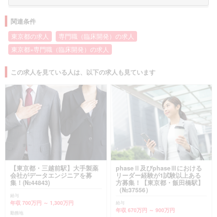
関連条件
東京都の求人
専門職（臨床開発）の求人
東京都×専門職（臨床開発）の求人
この求人を見ている人は、以下の求人も見ています
【東京都・三越前駅】大手製薬
phaseⅡ及びphaseⅢにおける
会社がデータエンジニアを募
リーダー経験が1試験以上ある
集！(№44843)
方募集！【東京都・飯田橋駅】
（№37556）
給与
年収 700万円 ～ 1,300万円
給与
年収 670万円 ～ 900万円
勤務地