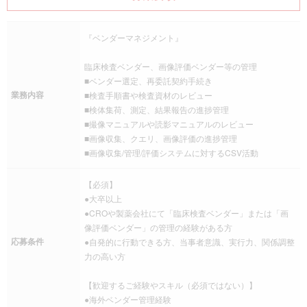
『ベンダーマネジメント』
臨床検査ベンダー、画像評価ベンダー等の管理
■ベンダー選定、再委託契約手続き
業務内容
■検査手順書や検査資材のレビュー
■検体集荷、測定、結果報告の進捗管理
■撮像マニュアルや読影マニュアルのレビュー
■画像収集、クエリ、画像評価の進捗管理
■画像収集/管理/評価システムに対するCSV活動
【必須】
●大卒以上
●CROや製薬会社にて「臨床検査ベンダー」または「画
像評価ベンダー」の管理の経験がある方
応募条件
●自発的に行動できる方、当事者意識、実行力、関係調整
力の高い方
【歓迎するご経験やスキル（必須ではない）】
●海外ベンダー管理経験