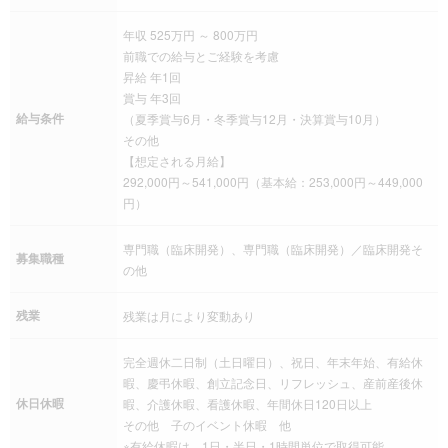
年収 525万円 ～ 800万円
前職での給与とご経験を考慮
昇給 年1回
賞与 年3回
給与条件
（夏季賞与6月・冬季賞与12月・決算賞与10月）
その他
【想定される月給】
292,000円～541,000円（基本給：253,000円～449,000
円）
専門職（臨床開発）、専門職（臨床開発）／臨床開発そ
募集職種
の他
残業
残業は月により変動あり
完全週休二日制（土日曜日）、祝日、年末年始、有給休
暇、慶弔休暇、創立記念日、リフレッシュ、産前産後休
休日休暇
暇、介護休暇、看護休暇、年間休日120日以上
その他 子のイベント休暇 他
※有給休暇は、1日・半日・1時間単位で取得可能