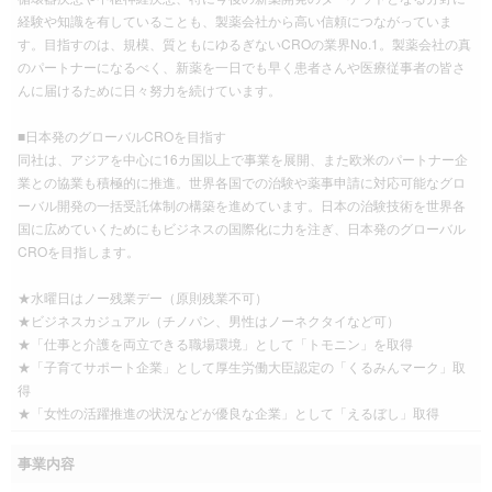
経験や知識を有していることも、製薬会社から高い信頼につながっていま
す。目指すのは、規模、質ともにゆるぎないCROの業界No.1。製薬会社の真
のパートナーになるべく、新薬を一日でも早く患者さんや医療従事者の皆さ
んに届けるために日々努力を続けています。
■日本発のグローバルCROを目指す
同社は、アジアを中心に16カ国以上で事業を展開、また欧米のパートナー企
業との協業も積極的に推進。世界各国での治験や薬事申請に対応可能なグロ
ーバル開発の一括受託体制の構築を進めています。日本の治験技術を世界各
国に広めていくためにもビジネスの国際化に力を注ぎ、日本発のグローバル
CROを目指します。
★水曜日はノー残業デー（原則残業不可）
★ビジネスカジュアル（チノパン、男性はノーネクタイなど可）
★「仕事と介護を両立できる職場環境」として「トモニン」を取得
★「子育てサポート企業」として厚生労働大臣認定の「くるみんマーク」取
得
★「女性の活躍推進の状況などが優良な企業」として「えるぼし」取得
事業内容