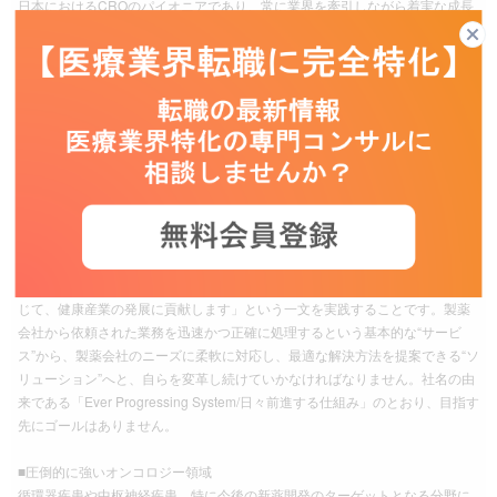
日本におけるCROのパイオニアであり、常に業界を牽引しながら着実な成長
を続けています。同社の強みは、プロトコル（治験実施計画書）の企画か
ら、モニタリング、データマネジメント、統計解析、薬事申請、製造販売後
調査に至るまで、フルアウトソーシングが提供できること。臨床開発におけ
るあらゆるアウトソーシングニーズに応え、CRO業界随一の実績を誇ってい
ます。さらに同社の大きな特徴は、EPSグループとしてSMO(治験施設支援)
やCSO(医薬品営業支援)の機能を有していること。製薬会社へ向けた治験の
支援（CRO）から医療機関での治験の実施支援（SMO）、新薬の上市後の営
業活動の支援（CSO）まで、製薬業界が必要とするアウトソーシングサービ
スをフルラインナップで提供できる数少ない存在です。
■すべては健康産業の発展に貢献するために
同社の目的は、会社の基本理念である「価値あるソリューションの創出を通
じて、健康産業の発展に貢献します」という一文を実践することです。製薬
会社から依頼された業務を迅速かつ正確に処理するという基本的な“サービ
ス”から、製薬会社のニーズに柔軟に対応し、最適な解決方法を提案できる“ソ
リューション”へと、自らを変革し続けていかなければなりません。社名の由
来である「Ever Progressing System/日々前進する仕組み」のとおり、目指す
先にゴールはありません。
■圧倒的に強いオンコロジー領域
循環器疾患や中枢神経疾患、特に今後の新薬開発のターゲットとなる分野に