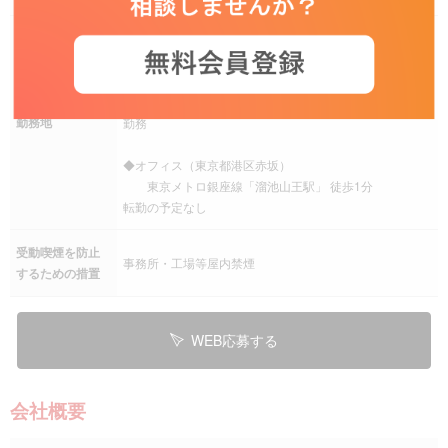
本社の住所に同じ
受託の場合：テレワークがメインとなります
◎コロナ禍前より在宅勤務を導入、現在もほぼ全員在宅
勤務地
勤務
◆オフィス（東京都港区赤坂）
東京メトロ銀座線「溜池山王駅」 徒歩1分
転勤の予定なし
受動喫煙を防止
事務所・工場等屋内禁煙
するための措置
WEB応募する
会社概要