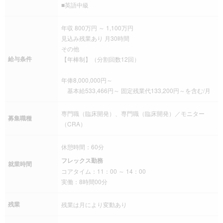
■英語中級
年収 800万円 ～ 1,100万円
見込み残業あり 月30時間
その他
給与条件
【年棒制】（分割回数12回）
年俸8,000,000円～
基本給533,466円～ 固定残業代133,200円～を含む/月
専門職（臨床開発）、専門職（臨床開発）／モニター
募集職種
（CRA）
休憩時間：60分
フレックス勤務
就業時間
コアタイム：11：00 ～ 14：00
実働：8時間00分
残業
残業は月により変動あり