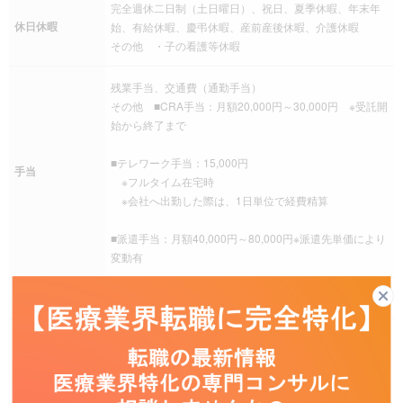
完全週休二日制（土日曜日）、祝日、夏季休暇、年末年
休日休暇
始、有給休暇、慶弔休暇、産前産後休暇、介護休暇
その他 ・子の看護等休暇
残業手当、交通費（通勤手当）
その他 ■CRA手当：月額20,000円～30,000円 ※受託開
始から終了まで
■テレワーク手当：15,000円
手当
※フルタイム在宅時
※会社へ出勤した際は、1日単位で経費精算
■派遣手当：月額40,000円～80,000円※派遣先単価により
変動有
社会保険
健康保険、厚生年金保険、雇用保険、労災保険
育児支援制度、介護支援制度
その他 ・服装自由
福利厚生
・インフルエンザ予防接種補助あり（被扶養者も会社補
助あり）