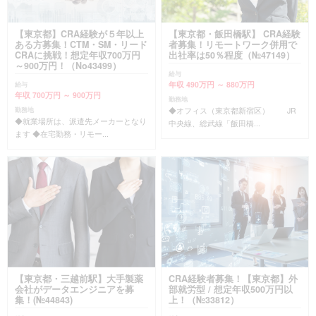
【東京都】CRA経験が５年以上
【東京都・飯田橋駅】 CRA経験
ある方募集！CTM・SM・リード
者募集！リモートワーク併用で
CRAに挑戦！想定年収700万円
出社率は50％程度（№47149）
～900万円！（No43499）
給与
年収 490万円 ～ 880万円
給与
年収 700万円 ～ 900万円
勤務地
◆オフィス（東京都新宿区） JR
勤務地
◆就業場所は、派遣先メーカーとなり
中央線、総武線「飯田橋...
ます ◆在宅勤務・リモー...
【東京都・三越前駅】大手製薬
CRA経験者募集！【東京都】外
会社がデータエンジニアを募
部就労型 / 想定年収500万円以
集！(№44843)
上！（№33812）