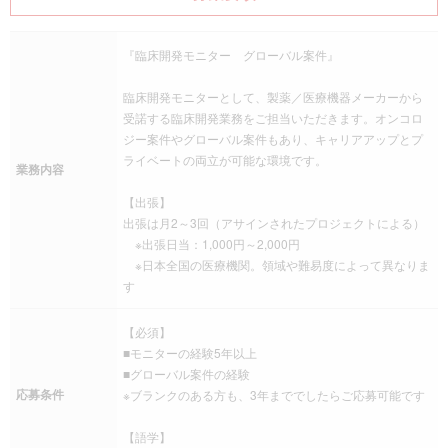
『臨床開発モニター グローバル案件』
臨床開発モニターとして、製薬／医療機器メーカーから
受諾する臨床開発業務をご担当いただきます。オンコロ
ジー案件やグローバル案件もあり、キャリアアップとプ
ライベートの両立が可能な環境です。
業務内容
【出張】
出張は月2～3回（アサインされたプロジェクトによる）
※出張日当：1,000円～2,000円
※日本全国の医療機関。領域や難易度によって異なりま
す
【必須】
■モニターの経験5年以上
■グローバル案件の経験
応募条件
※ブランクのある方も、3年まででしたらご応募可能です
【語学】