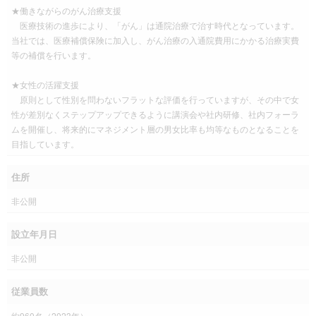
★働きながらのがん治療支援
医療技術の進歩により、「がん」は通院治療で治す時代となっています。
当社では、医療補償保険に加入し、がん治療の入通院費用にかかる治療実費
等の補償を行います。
★女性の活躍支援
原則として性別を問わないフラットな評価を行っていますが、その中で女
性が差別なくステップアップできるように講演会や社内研修、社内フォーラ
ムを開催し、将来的にマネジメント層の男女比率も均等なものとなることを
目指しています。
住所
非公開
設立年月日
非公開
従業員数
約960名（2023年）