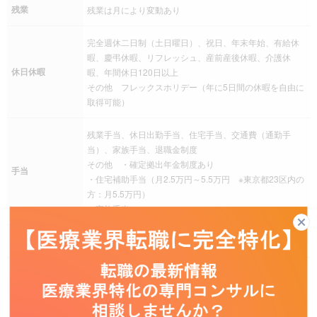
残業
残業は月により変動あり
完全週休二日制（土日曜日）、祝日、年末年始、有給休
暇、慶弔休暇、リフレッシュ、産前産後休暇、介護休
休日休暇
暇、年間休日120日以上
その他 フレックスホリデー（年に5日間の休暇を自由に
取得可能）
残業手当、休日出勤手当、住宅手当、交通費（通勤手
当）、家族手当、退職金制度
その他 ・確定拠出年金制度あり
手当
・住宅補助手当（月2.5万円～5.5万円 ※東京都23区内の
方：月5.5万円）
・家族手当
社会保険
健康保険、厚生年金保険、雇用保険、労災保険
育児支援制度、事業所に託児施設有り、介護支援制度、
福利厚生
従業員持株会、財形貯蓄、慶弔災害見舞金制度、福利厚
生サービス加入