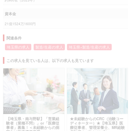
資本金
21億1524万1600円
関連条件
埼玉県の求人
製造/生産の求人
埼玉県×製造/生産の求人
この求人を見ている人は、以下の求人も見ています
【埼玉県・南与野駅】「営業経
★未経験からのCRC（治験コー
験者（業種不問）」or「医療従
ディネーター）★【埼玉県】医
事者」募集！＜未経験からの病
療従事者、管理栄養士、MR経験