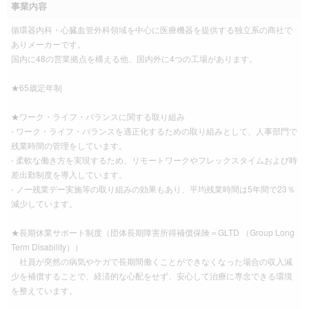
事業内容
循環器内科・心臓血管外科領域を中心に医療機器を提供する独立系の商社で
ありメーカーです。
国内に48の営業拠点を構える他、国内外に4つの工場があります。
★65歳定年制
★ワーク・ライフ・バランスに関する取り組み
- ワーク・ライフ・バランスを適正化するための取り組みとして、人事部門で
残業時間の管理をしています。
- 柔軟な働き方を実現するため、リモートワークやフレックスタイムおよび時
差出勤制度を導入しています。
- ノー残業デー実施等の取り組みの効果もあり、平均残業時間は5年間で23％
減少しています。
★長期休業サポート制度（団体長期障害所得補償保険＝GLTD （Group Long
Term Disability））
社員が突然の病気やケガで長期間働くことができなくなった場合の収入減
少を補償することで、経済的な心配をせず、安心して治療に専念できる環境
を整えています。