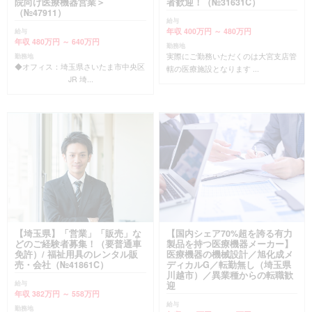
院向け医療機器営業＞
者歓迎！（№31631C）
（№47911）
給与
年収 400万円 ～ 480万円
給与
年収 480万円 ～ 640万円
勤務地
実際にご勤務いただくのは大宮支店管
勤務地
◆オフィス：埼玉県さいたま市中央区
轄の医療施設となります ...
JR 埼...
【埼玉県】「営業」「販売」な
【国内シェア70%超を誇る有力
どのご経験者募集！（要普通車
製品を持つ医療機器メーカー】
免許）/ 福祉用具のレンタル販
医療機器の機械設計／旭化成メ
売・会社（№41861C）
ディカルG／転勤無し（埼玉県
川越市）／異業種からの転職歓
給与
迎
年収 382万円 ～ 558万円
給与
勤務地