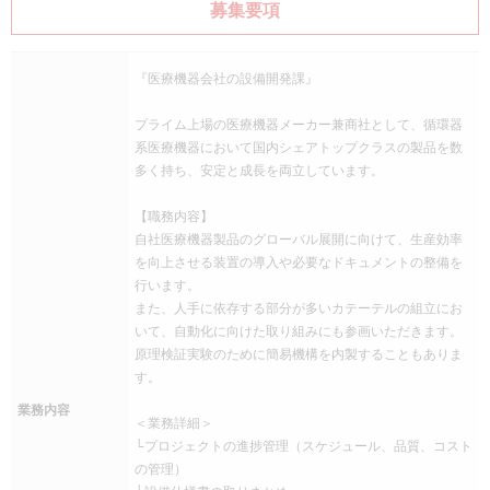
募集要項
『医療機器会社の設備開発課』
プライム上場の医療機器メーカー兼商社として、循環器
系医療機器において国内シェアトップクラスの製品を数
多く持ち、安定と成長を両立しています。
【職務内容】
自社医療機器製品のグローバル展開に向けて、生産効率
を向上させる装置の導入や必要なドキュメントの整備を
行います。
また、人手に依存する部分が多いカテーテルの組立にお
いて、自動化に向けた取り組みにも参画いただきます。
原理検証実験のために簡易機構を内製することもありま
す。
業務内容
＜業務詳細＞
└プロジェクトの進捗管理（スケジュール、品質、コスト
の管理）