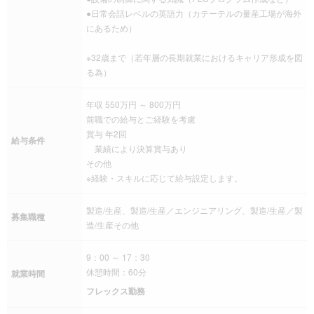
●日常会話レベルの英語力（カテーテルの量産工場が海外
にあるため）
※32歳まで（若年層の長期就業におけるキャリア形成を図
る為）
年収 550万円 ～ 800万円
前職での給与とご経験を考慮
賞与 年2回
給与条件
業績により決算賞与あり
その他
※経験・スキルに応じて給与設定します。
製造/生産、製造/生産／エンジニアリング、製造/生産／製
募集職種
造/生産その他
9：00 ～ 17：30
休憩時間：60分
就業時間
フレックス勤務