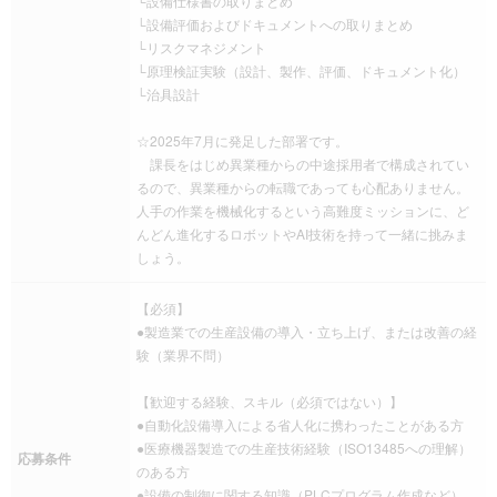
└設備仕様書の取りまとめ
└設備評価およびドキュメントへの取りまとめ
└リスクマネジメント
└原理検証実験（設計、製作、評価、ドキュメント化）
└治具設計
☆2025年7月に発足した部署です。
課長をはじめ異業種からの中途採用者で構成されてい
るので、異業種からの転職であっても心配ありません。
人手の作業を機械化するという高難度ミッションに、ど
んどん進化するロボットやAI技術を持って一緒に挑みま
しょう。
【必須】
●製造業での生産設備の導入・立ち上げ、または改善の経
験（業界不問）
【歓迎する経験、スキル（必須ではない）】
●自動化設備導入による省人化に携わったことがある方
●医療機器製造での生産技術経験（ISO13485への理解）
応募条件
のある方
●設備の制御に関する知識（PLCプログラム作成など）