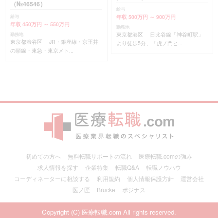
（№46546）
給与
年収 500万円 ～ 900万円
給与
年収 450万円 ～ 550万円
勤務地
東京都港区 日比谷線「神谷町駅」
勤務地
東京都渋谷区 JR・銀座線・京王井
より徒歩5分、「虎ノ門ヒ...
の頭線・東急・東京メト...
初めての方へ
無料転職サポートの流れ
医療転職.comの強み
求人情報を探す
企業特集
転職Q&A
転職ノウハウ
コーディネーターに相談する
利用規約
個人情報保護方針
運営会社
医ノ匠
Brucke
ポジナス
Copyright (C) 医療転職.com All rights reserved.