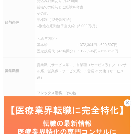
見込み残業あり 月45時間
前職での給与とご経験を考慮
その他
年棒制（12分割支給）
給与条件
※別途在宅勤務手当支給（5,000円/月）
＜給与内訳＞
基本給 ：372,304円～620,507円
固定残業代（45時間分）：127,696円～212,826円
営業職（サービス系）、営業職（サービス系）／コンサ
募集職種
ル系、営業職（サービス系）／営業 その他（サービス
系）
フレックス勤務、その他
コアタイム：10：30 ～ 15：00
就業時間
実働：8時間00分
その他
フレックスタイム 5:00～10:30／15:00～22:00
残業は月により変動あり