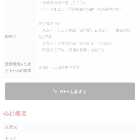
・保健師健康相談（月２回）
・インフルエンザ予防接種代補助（扶養家族含む）
東京都中央区
東京メトロ日比谷線「築地駅」徒歩2分、「東銀座駅」
勤務地
徒歩7分
東京メトロ有楽町線「新富町駅」徒歩5分
都営大江戸線「築地市場駅」徒歩8分
受動喫煙を防止
事務所・工場等屋内禁煙
するための措置
WEB応募する
会社概要
企業名
非公開