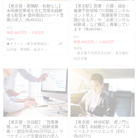
【東京都・巣鴨駅・転勤なし】
【東京駅】医療・介護・福祉・
★医療従事者を含む営業未経験
健康予防領域での戦略コンサル
者も歓迎★ 眼科製品のルート営
タント求人 / 「医療業界での知
業の求人（№46332）
識がある方」や「企業コンサル
経験者」など幅広く募集してい
給与
ます（№40248）
年収 400万円 ～ 578万円
給与
勤務地
年収 600万円 ～ 1,200万円
◆オフィス（東京都豊島区） JR
勤務地
山手線「巣鴨駅」徒歩６...
・東京都千代田区丸の内 ・東京都中
央区京橋
【東京都・渋谷駅】「営業事
【東京都・神谷町駅、虎ノ門ヒ
務」or「営業」のご経験者募
ルズ駅】未経験からのエンプロ
集！/ 想定年収450万円以上 / マ
イーエクスペリエンス（EX）
ーケティング支援会社の求人
(№43771)