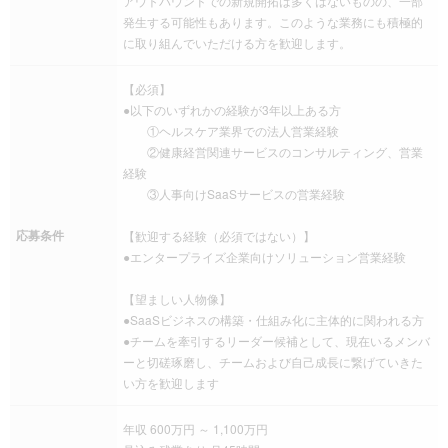
アウトバウンドでの新規開拓は多くはないものの、一部
発生する可能性もあります。このような業務にも積極的
に取り組んでいただける方を歓迎します。
【必須】
●以下のいずれかの経験が3年以上ある方
①ヘルスケア業界での法人営業経験
②健康経営関連サービスのコンサルティング、営業
経験
③人事向けSaaSサービスの営業経験
応募条件
【歓迎する経験（必須ではない）】
●エンタープライズ企業向けソリューション営業経験
【望ましい人物像】
●SaaSビジネスの構築・仕組み化に主体的に関われる方
●チームを牽引するリーダー候補として、現在いるメンバ
ーと切磋琢磨し、チームおよび自己成長に繋げていきた
い方を歓迎します
年収 600万円 ～ 1,100万円