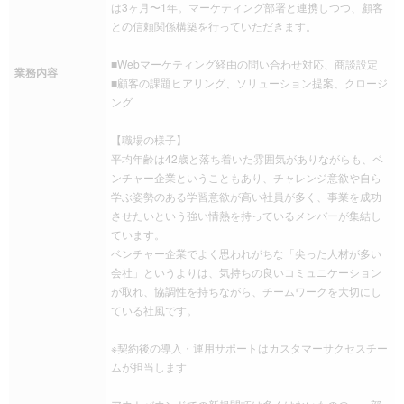
は3ヶ月〜1年。マーケティング部署と連携しつつ、顧客
との信頼関係構築を行っていただきます。
■Webマーケティング経由の問い合わせ対応、商談設定
業務内容
■顧客の課題ヒアリング、ソリューション提案、クロージ
ング
【職場の様子】
平均年齢は42歳と落ち着いた雰囲気がありながらも、ベ
ンチャー企業ということもあり、チャレンジ意欲や自ら
学ぶ姿勢のある学習意欲が高い社員が多く、事業を成功
させたいという強い情熱を持っているメンバーが集結し
ています。
ベンチャー企業でよく思われがちな「尖った人材が多い
会社」というよりは、気持ちの良いコミュニケーション
が取れ、協調性を持ちながら、チームワークを大切にし
ている社風です。
※契約後の導入・運用サポートはカスタマーサクセスチー
ムが担当します