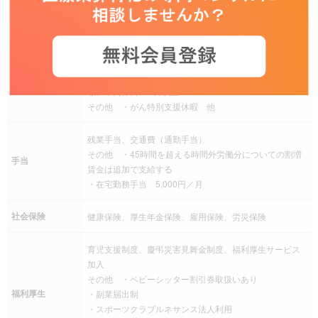
残業
※全社平均残業時間：13時間/月（2024年度実績）
その他
完全週休二日制（土日曜日）、祝日、年末年始、有給休
暇、慶弔休暇、リフレッシュ、産前産後休暇、看護休
休日休暇
暇、年間休日120日以上
その他 ・がん特別支援休暇 他
残業手当、交通費（通勤手当）
その他 ・45時間を超える時間外労働分についての割増
手当
賃金は追加で支給する
・在宅勤務手当 5,000円／月
社会保険
健康保険、厚生年金保険、雇用保険、労災保険
育児支援制度、慶弔災害見舞金制度、福利厚生サービス
加入
その他 ・ベビーシッター割引券取扱いあり
福利厚生
・副業届出制
・スポーツクラブルネサンス法人利用