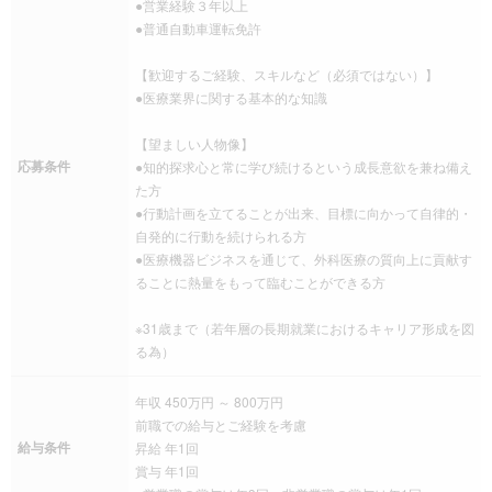
●営業経験３年以上
●普通自動車運転免許
【歓迎するご経験、スキルなど（必須ではない）】
●医療業界に関する基本的な知識
【望ましい人物像】
応募条件
●知的探求心と常に学び続けるという成⾧意欲を兼ね備え
た方
●行動計画を立てることが出来、目標に向かって自律的・
自発的に行動を続けられる方
●医療機器ビジネスを通じて、外科医療の質向上に貢献す
ることに熱量をもって臨むことができる方
※31歳まで（若年層の長期就業におけるキャリア形成を図
る為）
年収 450万円 ～ 800万円
前職での給与とご経験を考慮
給与条件
昇給 年1回
賞与 年1回