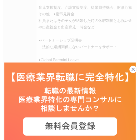
育児支援制度、介護支援制度、従業員持株会、財形貯蓄
その他 ●慶弔見舞金
社員またはその子女が結婚した時の休暇制度とお祝い金
や出産祝金と出産育児一時金など
●パートナーシップ証明書
法的な婚姻関係にないパートナーをサポート
●Global Parental Leave
子どもが満1歳までの間に取得した育児休業期間の内、
福利厚生
最大12週間、ベースサラリーの金額が補償されます。
●未就学児のいる社員への補助
未就学児の子育てに対して最大7年間、年30万円まで補
助します
●ホームヘルパー費用補助
要介護状態にある家族の介護のために支払ったホーム
ヘルパー費用のうち、年間30万円までを限度として支給
します