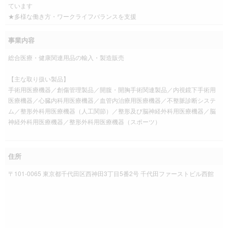
ています
★多様な働き方・ワークライフバランスを支援
事業内容
総合医療・健康関連用品の輸入・製造販売
【主な取り扱い製品】
手術用医療機器／創傷管理製品／開腹・開胸手術関連製品／内視鏡下手術用
医療機器／心臓内科用医療機器／血管内治療用医療機器／不整脈診断システ
ム／整形外科用医療機器（人工関節）／整形及び脳神経外科用医療機器／脳
神経外科用医療機器／整形外科用医療機器（スポーツ）
住所
〒101-0065 東京都千代田区西神田3丁目5番2号 千代田ファーストビル西館