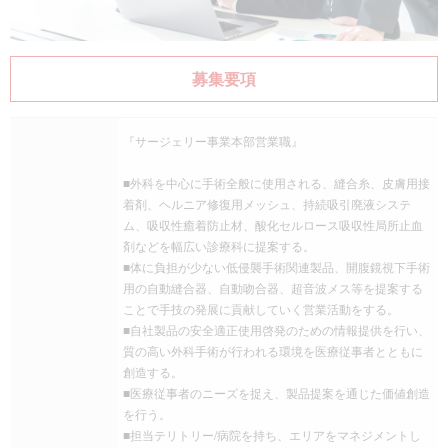
募集要項
『サージェリー事業本部営業職』
■外科を中心に手術全般に使用される、縫合糸、皮膚用接
着剤、ヘルニア修復用メッシュ、持続吸引廃液システ
ム、吸収性癒着防止材、酸化セルロース吸収性局所止血
剤などを幅広い診療科に提案する。
■体に負担が少ない低侵襲手術関連製品、開腹鏡視下手術
用の自動縫合器、自動吻合器、超音波メス等を提案する
ことで手技の発展に貢献していく営業活動をする。
■自社製品の安全適正使用啓発のための情報提供を行い、
質の高い外科手術が行われる環境を医療従事者とともに
創造する。
■医療従事者のニーズを捉え、製品提案を通じた価値創造
を行う。
■担当テリトリー/病院を持ち、エリアをマネジメントし