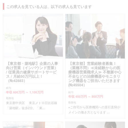
この求人を見ている人は、以下の求人も見ています
【東京都・築地駅】企業の人事
【東京都】営業経験者募集！
向け営業（インバウンド営業）
（業種不問）≪未経験からの医
/ 従業員の健康サポートサービ
療機器営業職求人≫ 不整脈や心
ス / 月給50万円以上！
不全などの治療機器やモニタリ
（№42883）
ング機器をご担当いただきます
(№45504）
給与
年収 600万円 ～ 1,100万円
給与
年収 450万円 ～ 800万円
勤務地
東京都中央区 東京メトロ日比谷線
勤務地
※ご自宅から医療機関への直行直帰が
「築地駅」徒歩2分、「東...
メインの働き方となります ...