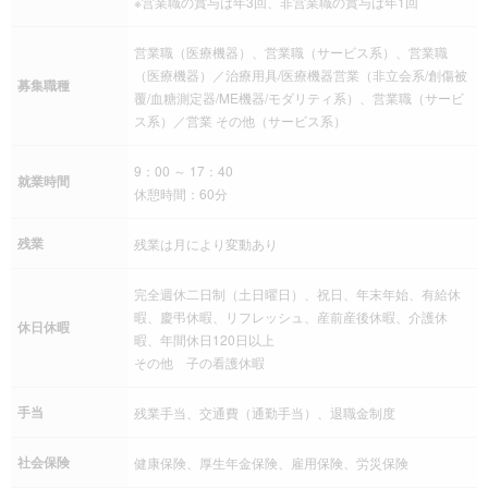
※営業職の賞与は年3回、非営業職の賞与は年1回
営業職（医療機器）、営業職（サービス系）、営業職
（医療機器）／治療用具/医療機器営業（非立会系/創傷被
募集職種
覆/血糖測定器/ME機器/モダリティ系）、営業職（サービ
ス系）／営業 その他（サービス系）
9：00 ～ 17：40
就業時間
休憩時間：60分
残業
残業は月により変動あり
完全週休二日制（土日曜日）、祝日、年末年始、有給休
暇、慶弔休暇、リフレッシュ、産前産後休暇、介護休
休日休暇
暇、年間休日120日以上
その他 子の看護休暇
手当
残業手当、交通費（通勤手当）、退職金制度
社会保険
健康保険、厚生年金保険、雇用保険、労災保険