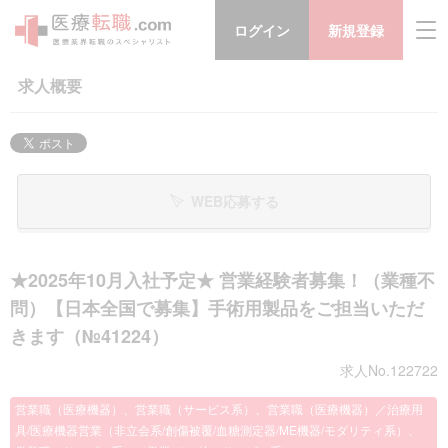
ログイン
新規登録
求人概要
WEB応募する
★2025年10月入社予定★ 営業経験者募集！（業種不
問）【日本全国で募集】手術用製品をご担当いただ
きます（№41224）
求人No.122722
営業職（医療機器）、営業職（サービス系）、営業職（医療機器）／治療用
具/医療機器営業（非立会系/創傷被覆/血糖測定器/ME機器/モダリティ系）、