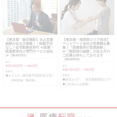
【東京都・飯田橋駅】法人営業
【東京都・南西部エリア担当】
経験がある方募集！ / 転勤予定
ペットフード会社が営業職を募
なし / 在宅勤務併用可 ≪医療・
集！「医療業界の営業経験」
医薬業界向け専門サービス会社
or「獣医師の経験」がある方の
≫（№45753）
ご応募お待ちしております
（№50639）
給与
年収 500万円 ～ 600万円
給与
年収 550万円 ～ 750万円
勤務地
◆オフィス（東京都千代田区富士見）
勤務地
◆担当エリア： 東京都南西部エリア
JR総武線「飯田橋...
◆ご自宅からの顧客...