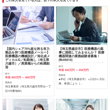
【国内シェア70%超を誇る有力
【埼玉県越谷市】医療機器の薬
製品を持つ医療機器メーカー】
事に挑戦してみませんか？ 医療
医療機器の機械設計／旭化成メ
機器関連の業務経験者募集！
ディカルG／転勤無し（埼玉県
(№45810)
川越市）／異業種からの転職歓
給与
迎
年収 450万円 ～ 550万円
給与
勤務地
年収 450万円 ～ 800万円
●本社（埼玉県越谷市） ※入社3ヶ月以
勤務地
降、希望により［...
埼玉事業所（埼玉県川越市芳野台一丁
目103番地66）