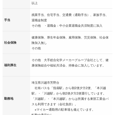
以上
残業手当、住宅手当、交通費（通勤手当）、家族手当、
手当
退職金制度
その他 ・退職金：中小企業退職金共済制度に加入
健康保険、厚生年金保険、雇用保険、労災保険、社会保
社会保険
険加入無し
その他
その他 大手総合化学メーカーグループ会社として、健
福利厚生
康保険組合や福祉共済会、持株会に加入しています。
埼玉県川越市芳野台
社有バスを「指扇駅」から朝2便夕方2便、「本川越
駅」・「川越駅」から朝2便夕方2便運行しています。
勤務地
「川越駅」・「本川越駅」からは所属する東部工業会バ
スも利用できます（会社負担）。
※マイカー通勤用の駐車場も備えています。
転勤の予定なし