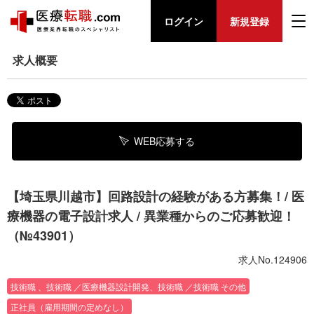
ログイン
新規登録
求人概要
WEB応募する
【埼玉県川越市】回路設計の経験がある方募集！/ 医
療機器の電子設計求人 / 異業種からのご応募歓迎！
（№43901）
求人No.124906
技術職 、技術職 ／医療機器設計開発、技術職 ／技術職 その他
正社員（雇用期間の定めなし）