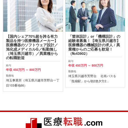
【国内シェア70%超を誇る有力
「筐体設計」or「機構設計」の
製品を持つ医療機器メーカー】
経験者募集！【埼玉県川越市】
医療機器のソフトウェア設計／
医療機器の機械設計の求人 / 異
旭化成メディカルG／転勤無し
業種からのご応募も歓迎！
（埼玉県川越市）／異業種から
（№43902）
の転職歓迎
給与
年収 450万円 ～ 800万円
給与
年収 450万円 ～ 800万円
勤務地
埼玉県川越市芳野台 社有バスを
勤務地
埼玉事業所（埼玉県川越市芳野台一丁
「指扇駅」から朝2便夕方2...
目103番地66）