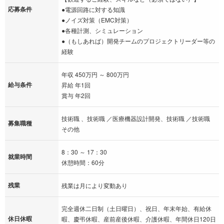
応募条件
●電源回路に対する知識
●ノイズ対策（EMC対策）
●各種計測、シミュレーション
●（もしあれば）開発チームのプロジェクトリーダー等の
経験
年収 450万円 ～ 800万円
給与条件
昇給 年1回
賞与 年2回
技術職 、技術職 ／医療機器設計開発、技術職 ／技術職
募集職種
その他
8：30 ～ 17：30
就業時間
休憩時間：60分
残業
残業は月により変動あり
完全週休二日制（土日曜日）、祝日、年末年始、有給休
休日休暇
暇、慶弔休暇、産前産後休暇、介護休暇、年間休日120日