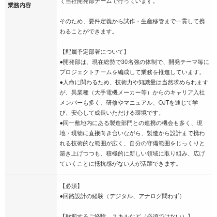
て当社開発部チームで行っています。
業務内容
そのため、要件定義から試作・生産移管まで一貫して携
わることができます。
【配属予定部署について】
●開発部は、現在総勢で30名強の体制で、開発テーマ毎に
プロジェクトチームを編成して業務を推進しています。
●人命に関わるため、技術力や知識量は当然求められます
が、異業種（大手電機メーカー等）からのキャリア入社
メンバーも多く、研修やマニュアル、OJTを通じて学
び、安心して成長いただける環境です。
●同一敷地内にある製造部門との連携の機会も多く、現
地・現物に直接向き合いながら、製造から設計まで携わ
れる技術的な範囲が広く、自分の守備範囲をじっくりと
築き上げつつも、積極的に新しい領域に取り組み、広げ
ていくことに抵抗感がない人が活躍できます。
【必須】
●回路設計の経験（デジタル、アナログ問わず）
【歓迎するご経験、スキルなど（必須ではない）】