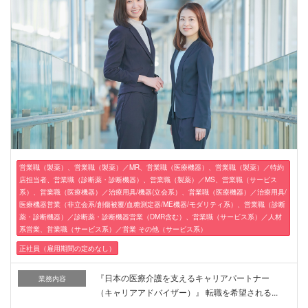
営業職（製薬）、営業職（製薬）／MR、営業職（医療機器）、営業職（製薬）／特約
店担当者、営業職（診断薬・診断機器）、営業職（製薬）／MS、営業職（サービス
系）、営業職（医療機器）／治療用具/機器(立会系）、営業職（医療機器）／治療用具/
医療機器営業（非立会系/創傷被覆/血糖測定器/ME機器/モダリティ系）、営業職（診断
薬・診断機器）／診断薬・診断機器営業（DMR含む）、営業職（サービス系）／人材
系営業、営業職（サービス系）／営業 その他（サービス系）
正社員（雇用期間の定めなし）
『日本の医療介護を支えるキャリアパートナー
業務内容
（キャリアアドバイザー）』 転職を希望される...