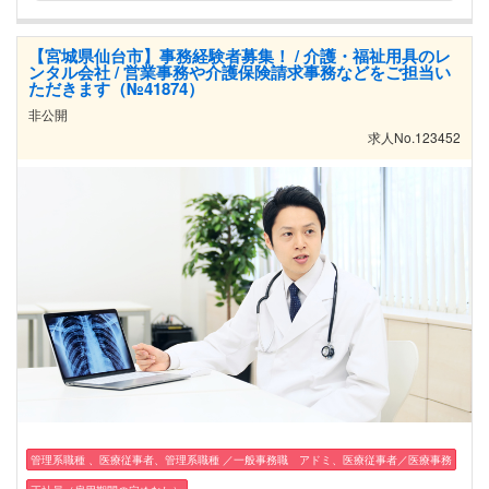
【宮城県仙台市】事務経験者募集！ / 介護・福祉用具のレ
ンタル会社 / 営業事務や介護保険請求事務などをご担当い
ただきます（№41874）
非公開
求人No.123452
管理系職種 、医療従事者、管理系職種 ／一般事務職 アドミ、医療従事者／医療事務