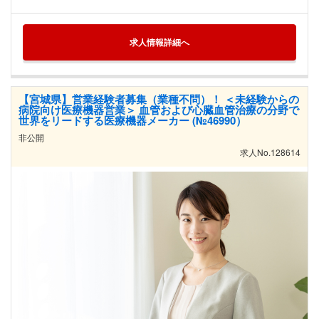
求人情報詳細へ
【宮城県】営業経験者募集（業種不問）！ ＜未経験からの
病院向け医療機器営業＞ 血管および心臓血管治療の分野で
世界をリードする医療機器メーカー (№46990）
非公開
求人No.128614