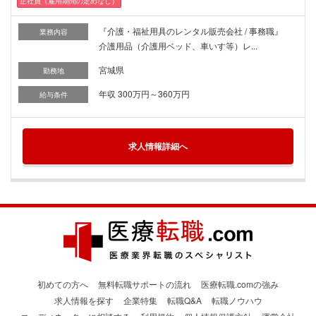
正社員（雇用期間の定めなし）
『介護・福祉用具のレンタル販売会社 / 事務職』
業務内容
介護用品（介護用ベッド、車いす等）レ...
宮城県
勤務地
年収 300万円～360万円
給与条件
求人情報詳細へ
初めての方へ
無料転職サポートの流れ
医療転職.comの強み
求人情報を探す
企業特集
転職Q&A
転職ノウハウ