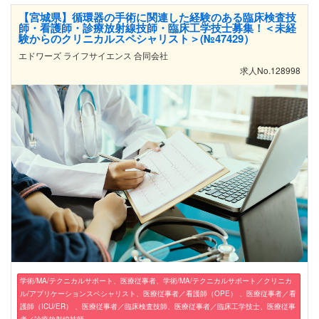
【宮城県】循環器の手術に関連した経験のある臨床検査技
師・看護師・診療放射線技師・臨床工学技士募集！＜未経
験からのクリニカルスペシャリスト＞(№47429）
エドワーズ ライフサイエンス 合同会社
求人No.128998
学術/MA/テクニカルサポート、医療従事者、学術/MA/テクニカルサポート／クリニカ
ル/アプリケーションスペシャリスト、医療従事者／看護師（OPE） 、医療従事者／看
護師（ICU/ER） 、医療従事者／臨床検査技師、医療従事者／臨床工学技士、医療従事