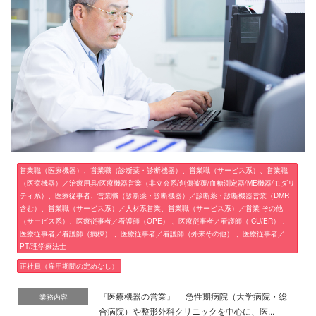
営業職（医療機器）、営業職（診断薬・診断機器）、営業職（サービス系）、営業職
（医療機器）／治療用具/医療機器営業（非立会系/創傷被覆/血糖測定器/ME機器/モダリ
ティ系）、医療従事者、営業職（診断薬・診断機器）／診断薬・診断機器営業（DMR
含む）、営業職（サービス系）／人材系営業、営業職（サービス系）／営業 その他
（サービス系）、医療従事者／看護師（OPE） 、医療従事者／看護師（ICU/ER） 、
医療従事者／看護師（病棟） 、医療従事者／看護師（外来その他） 、医療従事者／
PT/理学療法士
正社員（雇用期間の定めなし）
『医療機器の営業』 急性期病院（大学病院・総
業務内容
合病院）や整形外科クリニックを中心に、医...