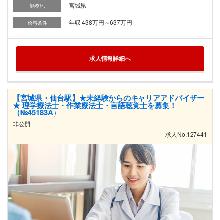
宮城県
勤務地
年収 438万円～637万円
給与条件
求人情報詳細へ
【宮城県・仙台駅】★未経験からのキャリアアドバイザー
★ 理学療法士・作業療法士・言語聴覚士を募集！
（№45183A）
非公開
求人No.127441