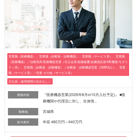
営業職（医療機器）、営業職（診断薬・診断機器）、営業職（サービス系）、営業職
（医療機器）／治療用具/医療機器営業（非立会系/創傷被覆/血糖測定器/ME機器/モダリ
ティ系）、営業職（診断薬・診断機器）／診断薬・診断機器営業（DMR含む）、営業
職（サービス系）／営業 その他（サービス系）
正社員（雇用期間の定めなし）
『医療機器営業(2026年8月or10月入社予定)』 ■医
業務内容
療機関や代理店に対し、生体情...
宮城県
勤務地
年収 480万円～640万円
給与条件