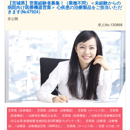
【宮城県】営業経験者募集！（業種不問）＜未経験からの
病院向け医療機器営業＞ 心疾患の治療製品をご担当いただ
きます(№47924）
非公開
求人No.130868
営業職（医療機器）、営業職（診断薬・診断機器）、営業職（サービス系）、営業職
（医療機器）／治療用具/機器(立会系）、営業職（医療機器）／治療用具/医療機器営業
（非立会系/創傷被覆/血糖測定器/ME機器/モダリティ系）、営業職（診断薬・診断機
器）／診断薬・診断機器営業（DMR含む）、営業職（サービス系）／営業 その他（サ