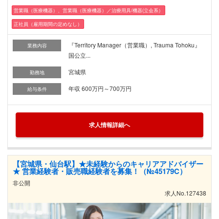
営業職（医療機器）、営業職（医療機器）／治療用具/機器(立会系）
正社員（雇用期間の定めなし）
『Territory Manager（営業職）, Trauma Tohoku』
業務内容
国公立...
宮城県
勤務地
年収 600万円～700万円
給与条件
求人情報詳細へ
【宮城県・仙台駅】★未経験からのキャリアアドバイザー
★ 営業経験者・販売職経験者を募集！（№45179C）
非公開
求人No.127438