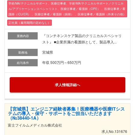
学術/MA/テクニカルサポート、医療従事者、学術/MA/テクニカルサポート／クリニカ
ル/アプリケーションスペシャリスト、医療従事者／看護師（OPE） 、医療従事者／看
護師（ICU/ER） 、医療従事者／看護師（病棟） 、医療従事者／看護師（外来その他）
正社員（雇用期間の定めなし）
『コンチネンスケア製品のクリニカルスペシャリ
業務内容
スト』 ■企業所属の看護師として、製品導入...
宮城県
勤務地
年収 500万円～650万円
給与条件
求人情報詳細へ
【宮城県】エンジニア経験者募集！医療機器や医療ITシス
テムの導入・保守・サポートをご担当いただきます
（№38440-1A）
富士フイルムメディカル株式会社
求人No.131676