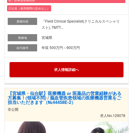
者／診療放射線技師
正社員（雇用期間の定めなし）
『Field Clinical Specialist(クリニカルスペシャリ
業務内容
スト), TMTT...
宮城県
勤務地
年収 500万円～900万円
給与条件
求人情報詳細へ
【宮城県・仙台駅】医療機器 or 医薬品の営業経験がある
方募集！(領域不問) / 脳血管疾患領域の医療機器営業をご
担当いただきます（№44458E-2）
非公開
求人No.129078