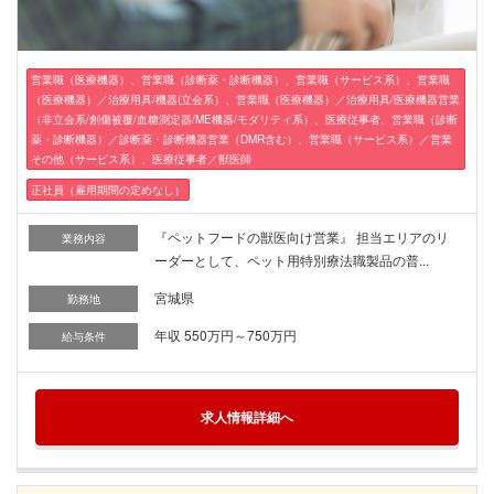
営業職（医療機器）、営業職（診断薬・診断機器）、営業職（サービス系）、営業職
（医療機器）／治療用具/機器(立会系）、営業職（医療機器）／治療用具/医療機器営業
（非立会系/創傷被覆/血糖測定器/ME機器/モダリティ系）、医療従事者、営業職（診断
薬・診断機器）／診断薬・診断機器営業（DMR含む）、営業職（サービス系）／営業
その他（サービス系）、医療従事者／獣医師
正社員（雇用期間の定めなし）
『ペットフードの獣医向け営業』 担当エリアのリ
業務内容
ーダーとして、ペット用特別療法職製品の普...
宮城県
勤務地
年収 550万円～750万円
給与条件
求人情報詳細へ