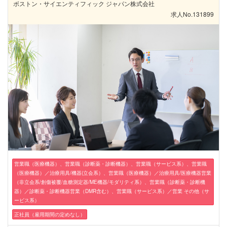
ボストン・サイエンティフィック ジャパン株式会社
求人No.131899
営業職（医療機器）、営業職（診断薬・診断機器）、営業職（サービス系）、営業職
（医療機器）／治療用具/機器(立会系）、営業職（医療機器）／治療用具/医療機器営業
（非立会系/創傷被覆/血糖測定器/ME機器/モダリティ系）、営業職（診断薬・診断機
器）／診断薬・診断機器営業（DMR含む）、営業職（サービス系）／営業 その他（サ
ービス系）
正社員（雇用期間の定めなし）