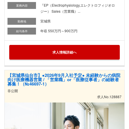
『EP（Electrophysiology,エレクトロフィジオロ
業務内容
ジー） Sales（営業職）...
宮城県
勤務地
年収 550万円～900万円
給与条件
求人情報詳細へ
【宮城県仙台市】●2026年9月入社予定● 未経験からの病院
向け医療機器営業 / 「営業職」or「医療従事者」の経験者
募集！（№46697-1）
非公開
求人No.128887