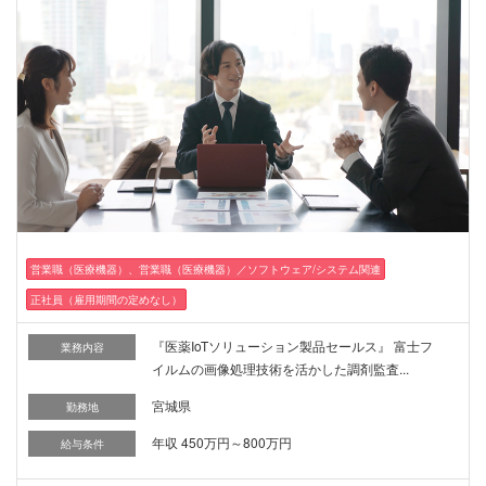
営業職（医療機器）、営業職（医療機器）／ソフトウェア/システム関連
正社員（雇用期間の定めなし）
『医薬IoTソリューション製品セールス』 富士フ
業務内容
イルムの画像処理技術を活かした調剤監査...
宮城県
勤務地
年収 450万円～800万円
給与条件