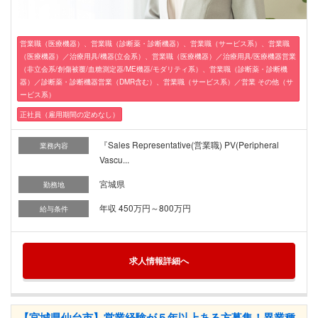
営業職（医療機器）、営業職（診断薬・診断機器）、営業職（サービス系）、営業職
（医療機器）／治療用具/機器(立会系）、営業職（医療機器）／治療用具/医療機器営業
（非立会系/創傷被覆/血糖測定器/ME機器/モダリティ系）、営業職（診断薬・診断機
器）／診断薬・診断機器営業（DMR含む）、営業職（サービス系）／営業 その他（サ
ービス系）
正社員（雇用期間の定めなし）
『Sales Representative(営業職) PV(Peripheral
業務内容
Vascu...
宮城県
勤務地
年収 450万円～800万円
給与条件
求人情報詳細へ
【宮城県仙台市】営業経験が５年以上ある方募集！異業種