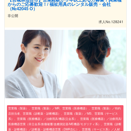
からのご応募歓迎！/ 福祉用具のレンタル販売・会社
（№42045 O）
非公開
求人No.128241
営業職（製薬）、営業職（製薬）／MR、営業職（医療機器）、営業職（製薬）／特約
店担当者、営業職（診断薬・診断機器）、営業職（製薬）／MS、営業職（サービス
系）、営業職（医療機器）／治療用具/機器(立会系）、営業職（医療機器）／治療用具/
医療機器営業（非立会系/創傷被覆/血糖測定器/ME機器/モダリティ系）、営業職（診断
薬・診断機器）／診断薬・診断機器営業（DMR含む）、営業職（サービス系）／人材