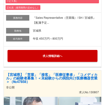
ービス系）
正社員（雇用期間の定めなし）
『Sales Representative（営業職）/ SH / 宮城県』
業務内容
【配属予定...
宮城県
勤務地
年収 450万円～800万円
給与条件
求人情報詳細へ
【宮城県】「営業」「接客」「医療従事者」「コメディカ
ル」の経験者募集！＜未経験からの病院向け医療機器営業
＞（№47858）
非公開
求人No.130807