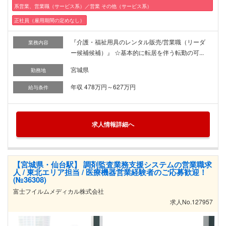
系営業、営業職（サービス系）／営業 その他（サービス系）
正社員（雇用期間の定めなし）
『介護・福祉用具のレンタル販売/営業職（リーダ
業務内容
ー候補候補）』 ☆基本的に転居を伴う転勤の可...
宮城県
勤務地
年収 478万円～627万円
給与条件
求人情報詳細へ
【宮城県・仙台駅】 調剤監査業務支援システムの営業職求
人 / 東北エリア担当 / 医療機器営業経験者のご応募歓迎！
(№36308)
富士フイルムメディカル株式会社
求人No.127957