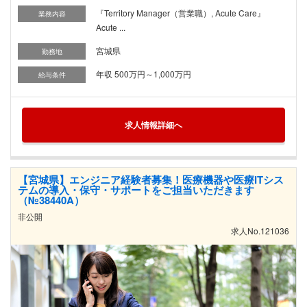
『Territory Manager（営業職）, Acute Care』
業務内容
Acute ...
宮城県
勤務地
年収 500万円～1,000万円
給与条件
求人情報詳細へ
【宮城県】エンジニア経験者募集！医療機器や医療ITシス
テムの導入・保守・サポートをご担当いただきます
（№38440A）
非公開
求人No.121036