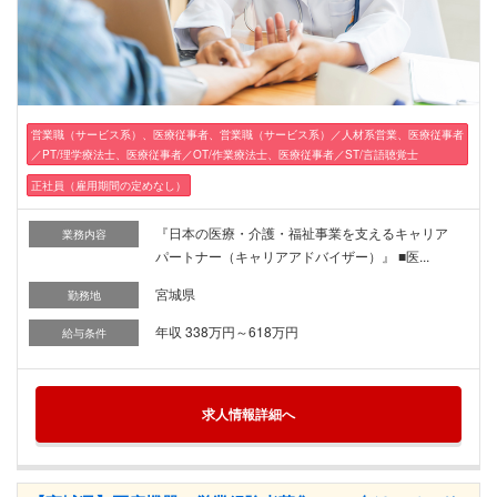
営業職（サービス系）、医療従事者、営業職（サービス系）／人材系営業、医療従事者
／PT/理学療法士、医療従事者／OT/作業療法士、医療従事者／ST/言語聴覚士
正社員（雇用期間の定めなし）
『日本の医療・介護・福祉事業を支えるキャリア
業務内容
パートナー（キャリアアドバイザー）』 ■医...
宮城県
勤務地
年収 338万円～618万円
給与条件
求人情報詳細へ