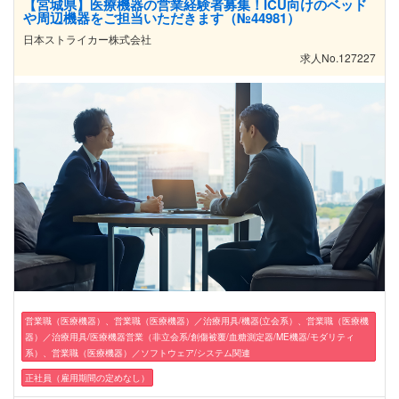
【宮城県】医療機器の営業経験者募集！ICU向けのベッド
や周辺機器をご担当いただきます（№44981）
日本ストライカー株式会社
求人No.127227
営業職（医療機器）、営業職（医療機器）／治療用具/機器(立会系）、営業職（医療機
器）／治療用具/医療機器営業（非立会系/創傷被覆/血糖測定器/ME機器/モダリティ
系）、営業職（医療機器）／ソフトウェア/システム関連
正社員（雇用期間の定めなし）