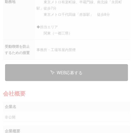
勤務地
東京メトロ有楽町線、半蔵門線、南北線「永田町
駅」徒歩7分
東京メトロ千代田線「赤坂駅」 徒歩8分
◆担当エリア
関東（一都三県）
受動喫煙を防止
事務所・工場等屋内禁煙
するための措置
WEB応募する
会社概要
企業名
非公開
企業概要