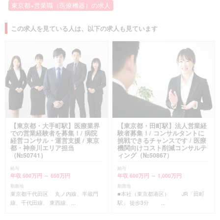
東京都×営業職（医療機器）の求人
この求人を見ている人は、以下の求人も見ています
【東京都・大手町駅】医療業界
【東京都・田町駅】法人営業経
での営業経験者を募集！/ 病院
験者募集！/ コンサルタントに
経営コンサル・運営支援 / 東京
挑戦できるチャンスです / 医療
都・神奈川エリア担当
機関向けコスト削減コンサルテ
（№50741）
ィング（№50867）
給与
給与
年収 500万円 ～ 650万円
年収 600万円 ～ 1,000万円
勤務地
勤務地
東京都千代田区 丸ノ内線、半蔵門
■本社（東京都港区） JR「田町
線、千代田線、 東西線、...
駅」 徒歩3分 ...