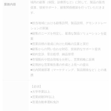
域内の顧客（病院、診療所など）に対して、製品の販売
業務内容
促進、技術サポート、顧客関係構築を行っていただきま
す。
■担当地域における顧客訪問、製品説明、デモンストレー
ションの実施
■顧客のニーズを特定し、最適な製品ソリューションを提
案
■営業目標の達成に向けた戦略の立案と実行
■顧客からの問い合わせ対応、技術的なサポート提供
■契約交渉、受注処理、納品管理
■市場動向や競合情報を分析し、営業戦略に反映
■定期的な営業報告書の作成と上長への提出
■社内関連部署（マーケティング、製品開発など）との連
携
【必須】
●大学卒業以上
●営業経験3年以上
●普通自動車運転免許