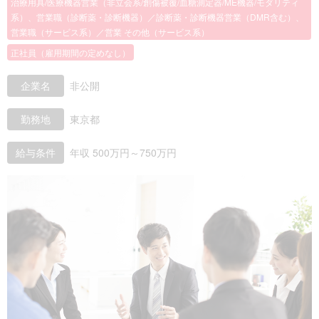
治療用具/医療機器営業（非立会系/創傷被覆/血糖測定器/ME機器/モダリティ
系）、営業職（診断薬・診断機器）／診断薬・診断機器営業（DMR含む）、
営業職（サービス系）／営業 その他（サービス系）
正社員（雇用期間の定めなし）
企業名
非公開
勤務地
東京都
給与条件
年収 500万円～750万円