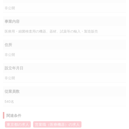
非公開
事業内容
医療用・細菌検査用の機器、器材、試薬等の輸入・製造販売
住所
非公開
設立年月日
非公開
従業員数
540名
関連条件
東京都の求人
営業職（医療機器）の求人