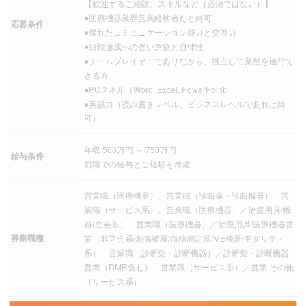
【歓迎するご経験、スキルなど（必須ではない）】
●医療機器業界営業経験者だと尚可
応募条件
●優れたコミュニケーション能力と交渉力
●目標達成への強い意欲と自律性
●チームプレイヤーでありながら、独立して業務を遂行で
きる方
●PCスキル（Word, Excel, PowerPoint）
●英語力（読み書きレベル、ビジネスレベルであれば尚
可）
年収 500万円 ～ 750万円
給与条件
前職での給与とご経験を考慮
営業職（医療機器）、営業職（診断薬・診断機器）、営
業職（サービス系）、営業職（医療機器）／治療用具/機
器(立会系）、営業職（医療機器）／治療用具/医療機器営
募集職種
業（非立会系/創傷被覆/血糖測定器/ME機器/モダリティ
系）、営業職（診断薬・診断機器）／診断薬・診断機器
営業（DMR含む）、営業職（サービス系）／営業 その他
（サービス系）