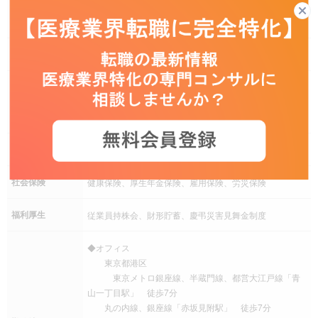
9：00 ～ 18：00
就業時間
休憩時間：60分
残業
残業は月により変動あり
完全週休二日制（土日曜日）、祝日、年末年始、有給休
休日休暇
暇、慶弔休暇、産前産後休暇、介護休暇、年間休日120日
以上
手当
残業手当、交通費（通勤手当）、退職金制度
社会保険
健康保険、厚生年金保険、雇用保険、労災保険
福利厚生
従業員持株会、財形貯蓄、慶弔災害見舞金制度
◆オフィス
東京都港区
東京メトロ銀座線、半蔵門線、都営大江戸線「青
山一丁目駅」 徒歩7分
丸の内線、銀座線「赤坂見附駅」 徒歩7分