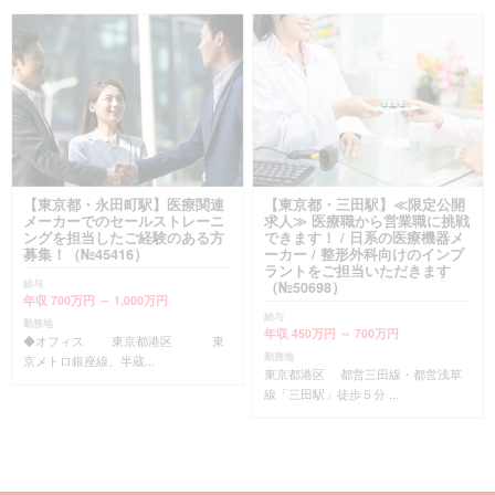
【東京都・永田町駅】医療関連
【東京都・三田駅】≪限定公開
メーカーでのセールストレーニ
求人≫ 医療職から営業職に挑戦
ングを担当したご経験のある方
できます！ / 日系の医療機器メ
募集！（№45416）
ーカー / 整形外科向けのインプ
ラントをご担当いただきます
給与
（№50698）
年収 700万円 ～ 1,000万円
給与
勤務地
年収 450万円 ～ 700万円
◆オフィス 東京都港区 東
勤務地
京メトロ銀座線、半蔵...
東京都港区 都営三田線・都営浅草
線「三田駅」徒歩５分 ...