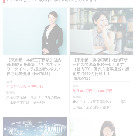
【東京都・本郷三丁目駅】社内
【東京都・浜松町駅】社内ITサ
SE経験者を募集！/ 社内ネット
ービスの改革をお任せします
ワークインフラ担当者の求人 /
（社内DX・働き方改革担当）想
在宅勤務併用（№47083）
定年収650万円以上！
(№45512）
給与
年収 500万円 ～ 900万円
給与
年収 650万円 ～ 1,000万円
勤務地
東京都文京区 東京メトロ丸の内線
勤務地
◆オフィス（東京都港区） 都営
「本郷三丁目駅」徒歩6分...
三田線「芝公園駅」徒歩2...