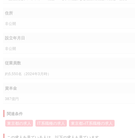
住所
非公開
設立年月日
非公開
従業員数
約5,550名（2024年3月時）
資本金
387億円
関連条件
東京都の求人
IT系職種の求人
東京都×IT系職種の求人
この求人を見ている人は、以下の求人も見ています