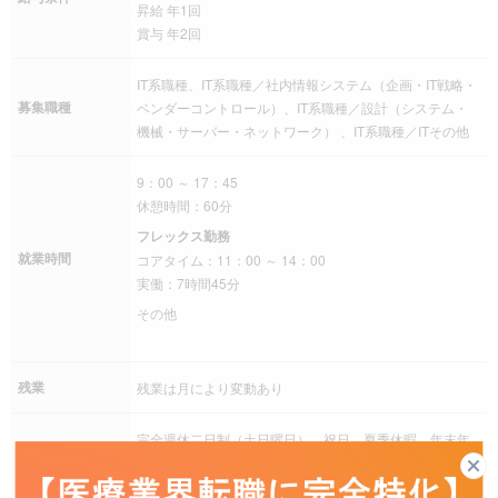
昇給 年1回
賞与 年2回
IT系職種、IT系職種／社内情報システム（企画・IT戦略・
募集職種
ベンダーコントロール）、IT系職種／設計（システム・
機械・サーバー・ネットワーク） 、IT系職種／ITその他
9：00 ～ 17：45
休憩時間：60分
フレックス勤務
就業時間
コアタイム：11：00 ～ 14：00
実働：7時間45分
その他
残業
残業は月により変動あり
完全週休二日制（土日曜日）、祝日、夏季休暇、年末年
始、有給休暇、慶弔休暇、産前産後休暇、介護休暇、年
休日休暇
間休日120日以上