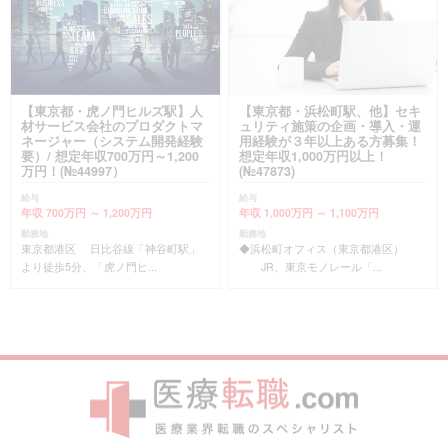
【東京都・虎ノ門ヒルズ駅】人
【東京都・浜松町駅、他】セキ
材サービス会社のプロダクトマ
ュリティ施策の企画・導入・運
ネージャー（システム開発経験
用経験が３年以上ある方募集！
要）/ 想定年収700万円～1,200
想定年収1,000万円以上！
万円！(№44997）
(№47873)
給与
給与
年収 700万円 ～ 1,200万円
年収 1,000万円 ～ 1,100万円
勤務地
勤務地
東京都港区 日比谷線「神谷町駅」
◆浜松町オフィス（東京都港区）
より徒歩5分、「虎ノ門ヒ...
JR、東京モノレール「...