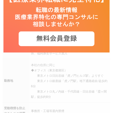
その他 時間単位有給休暇
住宅手当、交通費（通勤手当）、家族手当、退職金制度
手当
その他 企業年金
社会保険
健康保険、厚生年金保険、雇用保険、労災保険
育児支援制度、介護支援制度、社宅・家賃補助制度、従
福利厚生
業員持株会、財形貯蓄、慶弔災害見舞金制度、契約保養
所、福利厚生サービス加入
本社の住所に同じ
◆オフィス（東京都港区）
東京メトロ日比谷線「虎ノ門ヒルズ駅」よりすぐ
勤務地
東京メトロ銀座線「虎ノ門駅」地下通路経由 徒歩約
6分
東京メトロ丸ノ内線・千代田線・日比谷線「霞ヶ関
駅」徒歩約8分
受動喫煙を防止
事務所・工場等屋内禁煙