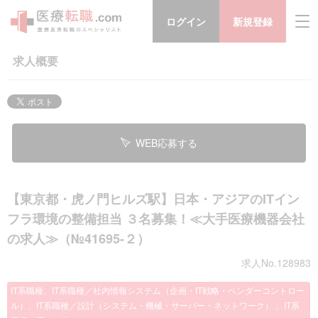
ログイン
新規登録
求人概要
WEB応募する
【東京都・虎ノ門ヒルズ駅】日本・アジアのITイン
フラ環境の整備担当 ３名募集！≪大手医療機器会社
の求人≫（№41695-２）
求人No.128983
IT系職種、IT系職種／社内情報システム（企画・IT戦略・ベンダーコントロー
ル）、IT系職種／設計（システム・機械・サーバー・ネットワーク） 、IT系