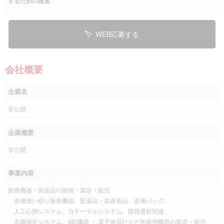
するための措置
WEB応募する
会社概要
企業名
非公開
企業概要
非公開
事業内容
医療機器・医薬品の開発・製造・販売
各種使い切り医療機器、医薬品・栄養食品、血液バッグ、
人工心肺システム、カテーテルシステム、腹膜透析関連、
血糖測定システム、ME機器 ・ 電子体温計など医療用機器の製造・販売