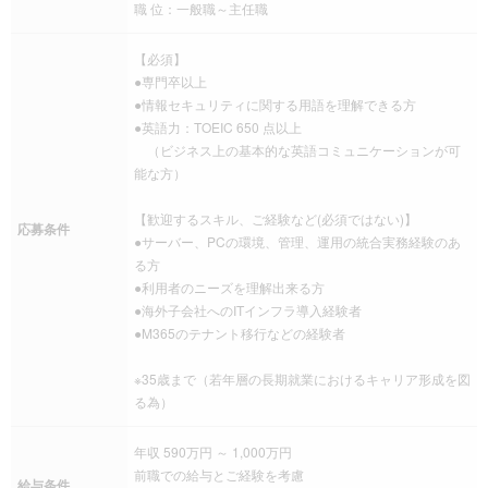
職 位：一般職～主任職
【必須】
●専門卒以上
●情報セキュリティに関する用語を理解できる方
●英語力：TOEIC 650 点以上
（ビジネス上の基本的な英語コミュニケーションが可
能な方）
【歓迎するスキル、ご経験など(必須ではない)】
応募条件
●サーバー、PCの環境、管理、運用の統合実務経験のあ
る方
●利用者のニーズを理解出来る方
●海外子会社へのITインフラ導入経験者
●M365のテナント移行などの経験者
※35歳まで（若年層の長期就業におけるキャリア形成を図
る為）
年収 590万円 ～ 1,000万円
前職での給与とご経験を考慮
給与条件