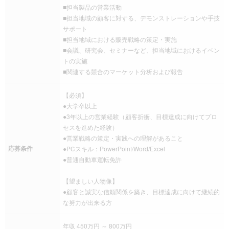
■担当製品の営業活動
■担当地域の顧客に対する、デモンストレーションや手技
サポート
■担当地域における販売戦略の策定・実施
■会議、研究会、セミナーなど、担当地域におけるイベン
トの実施
■関連する競合のマーケット分析および報告
【必須】
●大学卒以上
●3年以上の営業経験（顧客折衝、目標達成に向けてプロ
セスを進めた経験）
●営業戦略の策定・実践への理解があること
応募条件
●PCスキル：PowerPoint/Word/Excel
●普通自動車運転免許
【望ましい人物像】
●顧客と誠実な信頼関係を築き、目標達成に向けて継続的
な努力が出来る方
年収 450万円 ～ 800万円