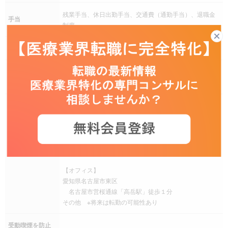
残業手当、休日出勤手当、交通費（通勤手当）、退職金
手当
制度
社会保険
健康保険、厚生年金保険、雇用保険、労災保険
育児支援制度、介護支援制度、従業員持株会、慶弔災害
福利厚生
見舞金制度、福利厚生サービス加入
※ご自宅から医療機関への直行直帰がメインの働き方とな
ります
【担当エリア】
静岡県
勤務地
【オフィス】
愛知県名古屋市東区
名古屋市営桜通線「高岳駅」徒歩１分
その他 ※将来は転勤の可能性あり
受動喫煙を防止