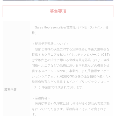
募集要項
『Sales Representative(営業職) SPINE（スパイン：脊
椎）』
＜配属予定部署について＞
頭部と脊椎の疾患に対する治療機器と手術支援機器を
提供するクラニアル&スパイナルテクノロジーズ（CST）
は脊椎疾患の治療に用いる脊椎内固定器具（ねじ）や椎
間板ヘルニアなどの治療に用いる内視鏡などの機器を提
供するスパイン（SPINE）事業部、また手術用ナビゲー
ションシステム、2D透視や3D画像の撮影機能を備えたX
線画像装置などを提供するイネイブリングテクノロジー
（ET）事業部で構成されております。
業務内容
＜業務内容＞
医療従事者や代理店に対し当社が扱う製品の営業活動
を行っていただきます。業務内容には以下が含まれま
す。