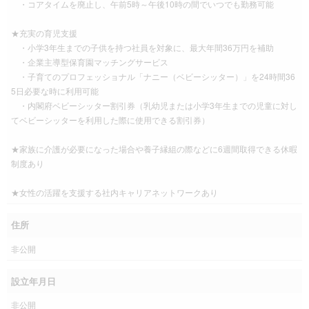
・コアタイムを廃止し、午前5時～午後10時の間でいつでも勤務可能
★充実の育児支援
・小学3年生までの子供を持つ社員を対象に、最大年間36万円を補助
・企業主導型保育園マッチングサービス
・子育てのプロフェッショナル「ナニー（ベビーシッター）」を24時間36
5日必要な時に利用可能
・内閣府ベビーシッター割引券（乳幼児または小学3年生までの児童に対し
てベビーシッターを利用した際に使用できる割引券）
★家族に介護が必要になった場合や養子縁組の際などに6週間取得できる休暇
制度あり
★女性の活躍を支援する社内キャリアネットワークあり
住所
非公開
設立年月日
非公開