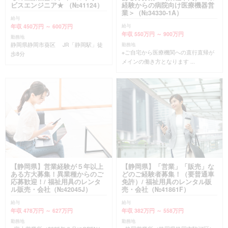
ビスエンジニア★ （№41124）
経験からの病院向け医療機器営
業＞（№34330-1A）
給与
年収 450万円 ～ 600万円
給与
年収 550万円 ～ 900万円
勤務地
静岡県静岡市葵区 JR「静岡駅」徒
勤務地
※ご自宅から医療機関への直行直帰が
歩8分
メインの働き方となります ...
【静岡県】営業経験が５年以上
【静岡県】「営業」「販売」な
ある方大募集！異業種からのご
どのご経験者募集！（要普通車
応募歓迎！/ 福祉用具のレンタ
免許）/ 福祉用具のレンタル販
ル販売・会社（№42045J）
売・会社（№41861F）
給与
給与
年収 478万円 ～ 627万円
年収 382万円 ～ 558万円
勤務地
勤務地