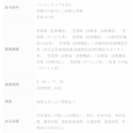
インセンティブを含む
給与条件
前職での給与とご経験を考慮
昇給 年1回
営業職（医療機器）、営業職（診断薬・診断機器）、営
業職（サービス系）、営業職（医療機器）／治療用具/機
器(立会系）、営業職（医療機器）／治療用具/医療機器営
募集職種
業（非立会系/創傷被覆/血糖測定器/ME機器/モダリティ
系）、営業職（診断薬・診断機器）／診断薬・診断機器
営業（DMR含む）、営業職（サービス系）／営業 その他
（サービス系）
9：00 ～ 17：30
就業時間
休憩時間：60分
残業
残業は月により変動あり
完全週休二日制（土日曜日）、祝日、年末年始、有給休
休日休暇
暇、慶弔休暇、産前産後休暇、介護休暇、看護休暇、年
間休日120日以上