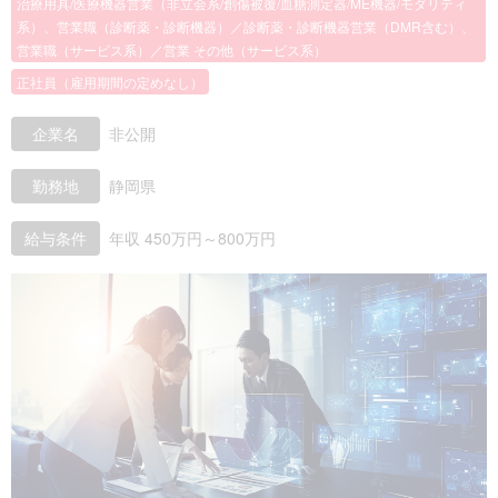
治療用具/医療機器営業（非立会系/創傷被覆/血糖測定器/ME機器/モダリティ
系）、営業職（診断薬・診断機器）／診断薬・診断機器営業（DMR含む）、
営業職（サービス系）／営業 その他（サービス系）
正社員（雇用期間の定めなし）
企業名
非公開
勤務地
静岡県
給与条件
年収 450万円～800万円