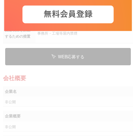
勤務地
その他 転勤有
（ただし転居を伴う異動の頻度は低くエリア内での担当
替えがメイン）
受動喫煙を防止
事務所・工場等屋内禁煙
するための措置
WEB応募する
会社概要
企業名
非公開
企業概要
非公開