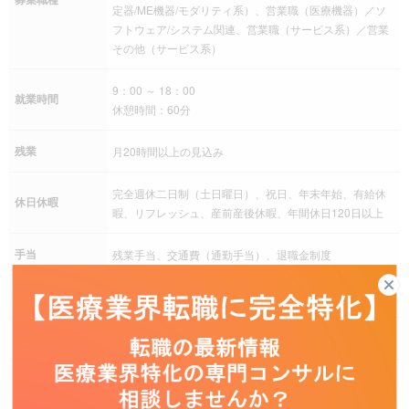
定器/ME機器/モダリティ系）、営業職（医療機器）／ソ
フトウェア/システム関連、営業職（サービス系）／営業
その他（サービス系）
9：00 ～ 18：00
就業時間
休憩時間：60分
残業
月20時間以上の見込み
完全週休二日制（土日曜日）、祝日、年末年始、有給休
休日休暇
暇、リフレッシュ、産前産後休暇、年間休日120日以上
手当
残業手当、交通費（通勤手当）、退職金制度
社会保険
健康保険、厚生年金保険、雇用保険、労災保険
福利厚生
資格取得支援制度、従業員持株会、慶弔災害見舞金制度
沼津営業所（静岡県沼津市）
JR御殿場線「大岡駅」 徒歩14分