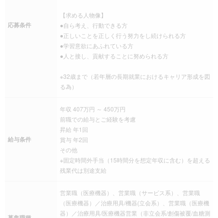
【求める人物像】
応募条件
●自ら考え、行動できる方
●正しいことを正しく行う努力をし続けられる方
●学習意欲にあふれている方
●人と接し、貢献することに努められる方
※32歳まで（若年層の長期就業におけるキャリア形成を図
る為）
年収 407万円 ～ 450万円
前職での給与とご経験を考慮
昇給 年1回
給与条件
賞与 年2回
その他
※固定時間外手当（15時間分を想定年収に含む）を超える
残業代は別途支給
営業職（医療機器）、営業職（サービス系）、営業職
（医療機器）／治療用具/機器(立会系）、営業職（医療機
器）／治療用具/医療機器営業（非立会系/創傷被覆/血糖測
募集職種