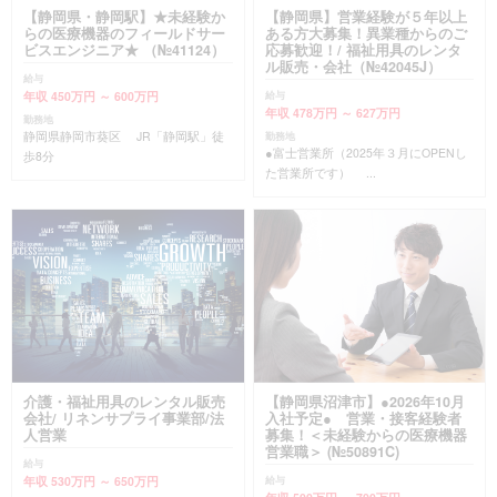
【静岡県・静岡駅】★未経験か
【静岡県】営業経験が５年以上
らの医療機器のフィールドサー
ある方大募集！異業種からのご
ビスエンジニア★ （№41124）
応募歓迎！/ 福祉用具のレンタ
ル販売・会社（№42045J）
給与
年収 450万円 ～ 600万円
給与
年収 478万円 ～ 627万円
勤務地
静岡県静岡市葵区 JR「静岡駅」徒
勤務地
●富士営業所（2025年３月にOPENし
歩8分
た営業所です） ...
介護・福祉用具のレンタル販売
【静岡県沼津市】●2026年10月
会社/ リネンサプライ事業部/法
入社予定● 営業・接客経験者
人営業
募集！＜未経験からの医療機器
営業職＞ (№50891C)
給与
年収 530万円 ～ 650万円
給与