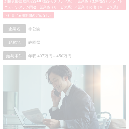
創傷被覆/血糖測定器/ME機器/モダリティ系）、営業職（医療機器）／ソフト
ウェア/システム関連、営業職（サービス系）／営業 その他（サービス系）
正社員（雇用期間の定めなし）
企業名
非公開
勤務地
静岡県
給与条件
年収 407万円～450万円