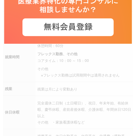
40歳標準 月給：594,000円 年収：10,610,000円
技術職 、技術職 ／フィールドサービスエンジニア（オン
募集職種
サイト）
9：00 ～ 17：45
休憩時間：60分
フレックス勤務、その他
就業時間
コアタイム：10：00 ～ 15：00
その他
※フレックス勤務は試用期間中は適用されません
残業
残業は月により変動あり
完全週休二日制（土日曜日）、祝日、年末年始、有給休
暇、慶弔休暇、産前産後休暇、介護休暇、年間休日120日
休日休暇
以上
その他 ・家族看護休暇など
残業手当、休日出勤手当、住宅手当、交通費（通勤手