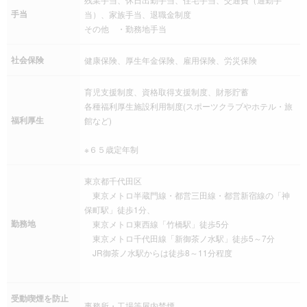
手当
当）、家族手当、退職金制度
その他 ・勤務地手当
社会保険
健康保険、厚生年金保険、雇用保険、労災保険
育児支援制度、資格取得支援制度、財形貯蓄
各種福利厚生施設利用制度(スポーツクラブやホテル・旅
福利厚生
館など)
※６５歳定年制
東京都千代田区
東京メトロ半蔵門線・都営三田線・都営新宿線の「神
保町駅」徒歩1分、
勤務地
東京メトロ東西線「竹橋駅」徒歩5分
東京メトロ千代田線「新御茶ノ水駅」徒歩5～7分
JR御茶ノ水駅からは徒歩8～11分程度
受動喫煙を防止
事務所・工場等屋内禁煙