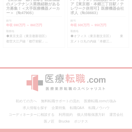
のメンテナンス業務経験がある
ア【東京都・本郷三丁目駅 / テ
方募集！＜大手医療機器メーカ
レワーク併用可】医療機器会社
ー＞（№47905）
求人（№38663）
給与
給与
年収 590万円 ～ 860万円
年収 500万円 ～ 950万円
勤務地
勤務地
◆東京支店（東京都新宿区）
◆オフィス（東京都文京区） 東
都営大江戸線「都庁前駅」...
京メトロ丸の内線「本郷三...
初めての方へ
無料転職サポートの流れ
医療転職.comの強み
求人情報を探す
企業特集
転職Q&A
転職ノウハウ
コーディネーターに相談する
利用規約
個人情報保護方針
運営会社
医ノ匠
Brucke
ポジナス