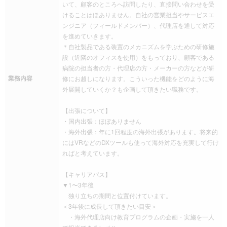
いて、顧客のところへ訪問したり、直接問い合わせを受
けることはほありません。自社の営業担当やサービスエ
ンジニア（フィールドメンバー）、代理店を通して対応
を進めていきます。
＊自社製品である装置のメカニズムを学ぶための研修施
設（近隣のオフィスを使用）をもっており、顧客である
病院の担当者の方・代理店の方・メーカーの方などが研
業務内容
修にお越しになります。こういった機能をどのように海
外展開していくか？も企画して頂きたい職務です。
【出張について】
・国内出張：ほぼありません
・海外出張：年に1回程度の海外出張があります。将来的
にはVRなどのDXツールも使って海外対応を充実して行け
ればと考えています。
【キャリアパス】
▼1〜3年後
独り立ちの期間と位置付けています。
＜3年後に成長して頂きたい目安＞
・海外代理店向け教育プログラムの企画・実施を一人