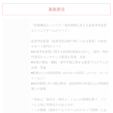
募集要項
『医療機器エンジニア／海外展開を支える血液浄化装置
エンジニアチームのリード』
血液浄化装置（血液浄化治療で用いられる装置）の技術
サポート部門のリード
■血液浄化装置に関する技術的知識を活かし、国内・海外
代理店のメンテナンス要員を育成、支援
■装置の構造・機能・保守手順に関する教育プログラムの
企画・実施
■顧客からの技術的問い合わせへの対応（メール・オンラ
インなど）
■海外展開に伴う検討事項、技術資料の作成および関連部
署との連携
＊現在は「国内８：海外２」くらいの業務比重で、ドイ
ツと上海に現地法人があります。
＊この職務（技術サービスチームのスタッフ部隊）にお