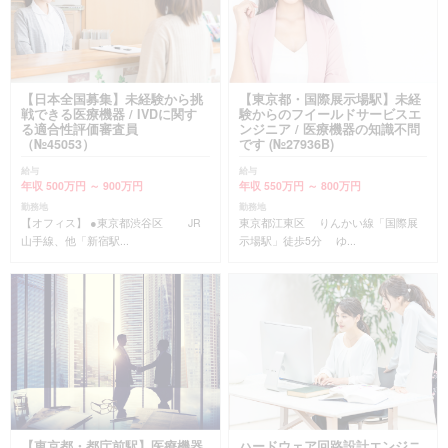
【日本全国募集】未経験から挑
【東京都・国際展示場駅】未経
戦できる医療機器 / IVDに関す
験からのフイールドサービスエ
る適合性評価審査員
ンジニア / 医療機器の知識不問
（№45053）
です (№27936B)
給与
給与
年収 500万円 ～ 900万円
年収 550万円 ～ 800万円
勤務地
勤務地
【オフィス】 ●東京都渋谷区 JR
東京都江東区 りんかい線「国際展
山手線、他「新宿駅...
示場駅」徒歩5分 ゆ...
【東京都・都庁前駅】医療機器
ハードウェア回路設計エンジニ