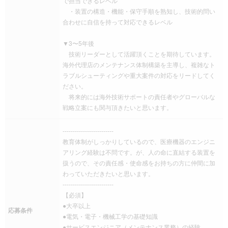
で担当できるレベル
・装置の構造・機能・保守手順を熟知し、技術的問い
合わせに自信を持って対応できるレベル
▼3〜5年後
技術リーダーとして活躍頂くことを期待しています。
海外代理店のメンテナンス体制構築を主導し、複雑なト
ラブルシューティングや重大案件の対応をリードしてく
ださい。
将来的には海外技術サポートの責任者やグローバルな
戦略立案にも関与頂きたいと思います。
-------------------------
教育体制がしっかりしているので、医療機器のエンジニ
アリング経験は不問です。が、人の命に直結する装置を
扱うので、その責任感・使命感をお持ちの方に仲間に加
わっていただきたいと思います。
-------------------------
【必須】
●大卒以上
応募条件
●電気・電子・機械工学の基礎知識
●サービスエンジニア（メンテナンス業務）の経験