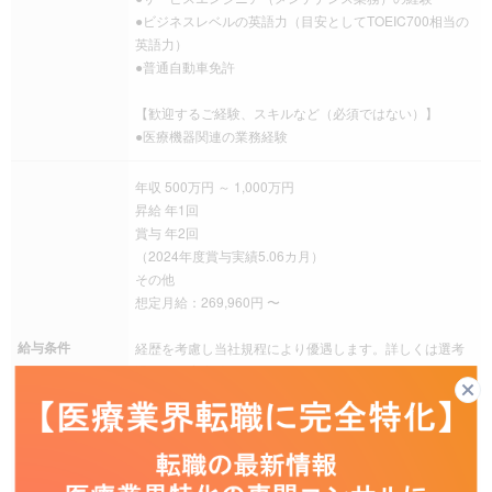
●ビジネスレベルの英語力（目安としてTOEIC700相当の
英語力）
●普通自動車免許
【歓迎するご経験、スキルなど（必須ではない）】
●医療機器関連の業務経験
年収 500万円 ～ 1,000万円
昇給 年1回
賞与 年2回
（2024年度賞与実績5.06カ月）
その他
想定月給：269,960円 〜
給与条件
経歴を考慮し当社規程により優遇します。詳しくは選考
過程でご案内致します。
参考情報：手当・残業代を含みません。
25歳標準 月給：283,000円 年収： 4,930,000円
30歳標準 月給：370,000円 年収： 6,450,000円
35歳標準 月給：446,000円 年収： 7,780,000円