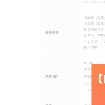
※インセンテ
営業職（製薬
営業職（製薬
医療機器営業
募集職種
従事者、営業
ービス系）／
師（病棟） 
9：00 ～ 17：
休憩時間：60
就業時間
その他
その他
みなし労働