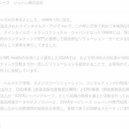
ービシーズ ジャパン株式会社
ルズの日本法人として、1998年7月に設立。
年に設立されたクインタイルズ・アジア Inc.で、この年に日本で初めて本格的
。クインタイルズ・トランスナショナル・ジャパンとなった1998年には、医
外のコンサルティング部門と連携して総合的なソリューション・サービスを提
SOとして業界を牽引してきました。
ilesとIMS Healthの合併により誕生したIQVIAでは、およそ55,000人の社
ティング活動までの一貫したソリューションを提供することで、お客様のイ
向上に貢献しています。
・ヘルスケア情報、テクノロジーソリューション、コンサルティングの領域でサ
式会社と、CSO事業（医薬品販売業務受託機関）とCRO事業（開発業務受託期間
法人が「IQVIAジャパングループ」として組織の垣根を越えた活動を行っており
薬品関連データやテクノロジーと、IQVIAサービシーズ ジャパンの専門知
保しながら治療期間の短縮化を実現し、多様で多くの治験をスピーディに実
業