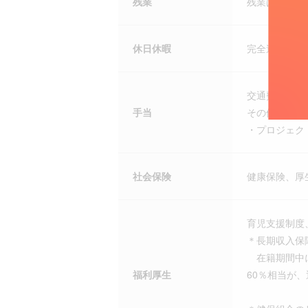
残業
残業は月によ
休日休暇
完全週休二日
交通費（通勤
手当
その他 ・外
・プロジェク
社会保険
健康保険、厚
育児支援制度
＊長期収入保
在籍期間中に
福利厚生
60％相当が