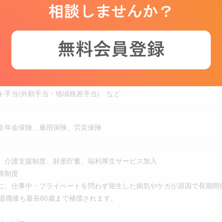
り変動あり
制（土日曜日）、祝日、年末年始、有給休暇、慶弔休暇、産前産後休暇、
手当）、退職金制度
勤日当
ト手当(外勤手当・地域格差手当) など
生年金保険、雇用保険、労災保険
、介護支援制度、財形貯蓄、福利厚生サービス加入
障制度
、仕事中・プライベートを問わず発生した病気やケガが原因で長期間
、退職後も最長60歳まで補償されます。