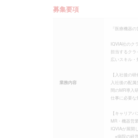
募集要項
『医療機器の
IQVIA社
担当するクラ
広いスキル・
【入社後の研
業務内容
入社後の配属
間のMR導入
仕事に必要な
【キャリアパ
MR・機器営
IQVIAが
※病院の経営