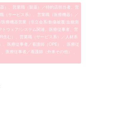
機器）、営業職（製薬）／特約店担当者、営
業職（サービス系）、営業職（医療機器）／
/医療機器営業（非立会系/創傷被覆/血糖測
フトウェア/システム関連、医療従事者、営
MR含む）、営業職（サービス系）／人材系
）、医療従事者／看護師（OPE） 、医療従
） 、医療従事者／看護師（外来その他） 、
社