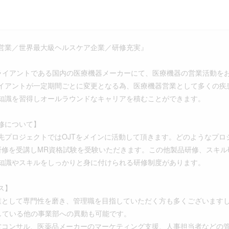
営業／世界最大級ヘルスケア企業／研修充実』
のクライアントである国内の医療機器メーカーにて、医療機器の営業活動を
イアントが一定期間ごとに変更となる為、医療機器営業として多くの疾
知識を習得しオールラウンドなキャリアを積むことができます。
修について】
先プロジェクトではOJTをメインに活動して頂きます。どのようなプロ
研修を受講しMR資格試験を受験いただきます。この他製品研修、スキ
知識やスキルをしっかりと身に付けられる研修制度があります。
ス】
業として専門性を磨き、管理職を目指していただく方も多くございます
展開している他の事業部への異動も可能です。
コンサル、医薬品メーカーのマーケティング支援、人事担当者などの