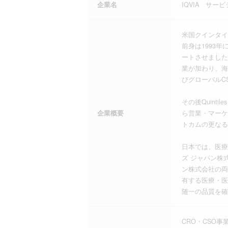
企業名
IQVIA サ
米国クインタイ
前身は1993
ートさせました
業が加わり、海
びグローバルC
その後Quint
企業概要
ら営業・マーケ
トカムの更なる
日本では、医療
ズ ジャパン株
ン株式会社の両
有する医療・医
随一の品質を確
CRO・CSO事