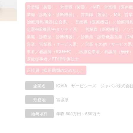
営業職（製薬）、営業職（製薬）／MR、営業職（医療
業職（診断薬・診断機器）、営業職（製薬）／MS、営
治療用具/機器(立会系）、営業職（医療機器）／治療用具
定器/ME機器/モダリティ系）、営業職（医療機器）／ソ
業職（診断薬・診断機器）／診断薬・診断機器営業（D
営業、営業職（サービス系）／営業 その他（サービス系
事者／看護師（ICU/ER） 、医療従事者／看護師（病棟
医療従事者／PT/理学療法士
正社員（雇用期間の定めなし）
企業名
IQVIA サービシーズ ジャパン株式会
勤務地
宮城県
給与条件
年収 500万円～650万円