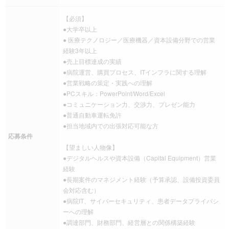
【必須】
●大学卒以上
● 医療テクノロジー／医療機器／資本設備分野での営業
経験3年以上
●売上目標達成の実績
●病院運営、購買プロセス、ITインフラに関する理解
●営業戦略の策定・実践への理解
●PCスキル：PowerPoint/Word/Excel
●コミュニケーション力、交渉力、プレゼン能力
●普通自動車運転免許
●担当地域内での出張対応可能な方
応募条件
【望ましい人物像】
●デジタルヘルスや資本設備（Capital Equipment）営業
経験
●長期案件のマネジメント経験（予算承認、設備投資委員
会対応含む）
●病院IT、サイバーセキュリティ、患者データプライバシ
ーへの理解
●調達部門、財務部門、経営層との関係構築経験