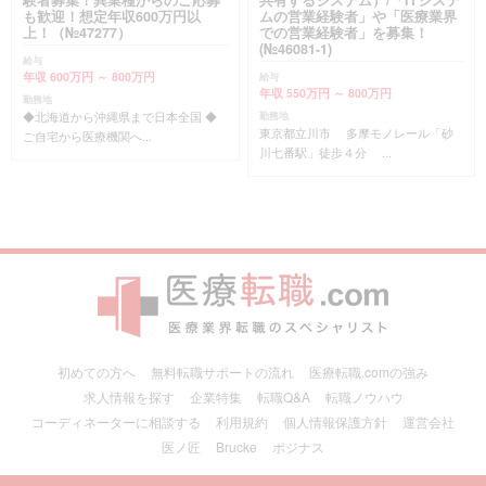
も歓迎！想定年収600万円以
ムの営業経験者」や「医療業界
上！（№47277）
での営業経験者」を募集！
(№46081-1)
給与
年収 600万円 ～ 800万円
給与
年収 550万円 ～ 800万円
勤務地
◆北海道から沖縄県まで日本全国 ◆
勤務地
東京都立川市 多摩モノレール「砂
ご自宅から医療機関へ...
川七番駅」徒歩４分 ...
初めての方へ
無料転職サポートの流れ
医療転職.comの強み
求人情報を探す
企業特集
転職Q&A
転職ノウハウ
コーディネーターに相談する
利用規約
個人情報保護方針
運営会社
医ノ匠
Brucke
ポジナス