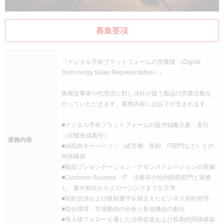
募集要項
『デジタル手術プラットフォームの営業職 （Digital
Technology Sales Representative）』
医療従事者や代理店に対し当社が扱う製品の営業活動を
行っていただきます。業務内容には以下が含まれます。
■デジタル手術プラットフォームの販売戦略立案・実行
（目標達成責任）
業務内容
■病院内キーパーソン（経営層、医師、IT部門など）との
関係構築
■製品プレゼンテーション・デモンストレーションの実施
■Customer Success、IT、法務等の社内関係部門と連携
し、案件創出からクロージングまでを主導
■契約交渉および規制遵守を踏まえたビジネス契約管理
■競合環境・市場動向の分析と新規機会の創出
■導入後フォローを通じた活用促進および長期的関係構築