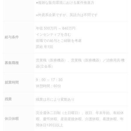
●複雑な販売環境における案件推進力
※外資系企業ですが、英語力は不問です
年収 500万円 ～ 840万円
インセンティブを含む
給与条件
前職での給与とご経験を考慮
昇給 年1回
営業職（医療機器）、営業職（医療機器）／治療用具/機
募集職種
器(立会系）
9：00 ～ 17：30
就業時間
休憩時間：60分
残業
残業は月により変動あり
完全週休二日制（土日曜日）、祝日、年末年始、有給休
休日休暇
暇、慶弔休暇、産前産後休暇、介護休暇、看護休暇、年
間休日120日以上