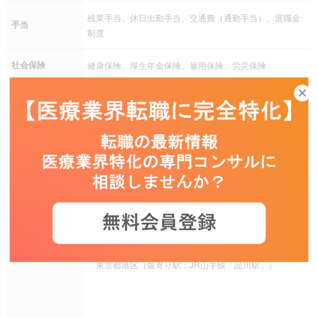
残業手当、休日出勤手当、交通費（通勤手当）、退職金
手当
制度
社会保険
健康保険、厚生年金保険、雇用保険、労災保険
育児支援制度、介護支援制度、従業員持株会、慶弔災害
福利厚生
見舞金制度、福利厚生サービス加入
勤務地は研修後に確定
※ご自宅から医療機関への直行直帰がメインの働き方とな
ります
＜勤務エリア＞
東京都・その他全国
勤務地
＜本社＞
東京都港区（最寄り駅：JR山手線「品川駅」）