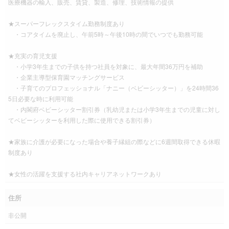
医療機器の輸入、販売、賃貸、製造、修理、技術情報の提供
★スーパーフレックスタイム勤務制度あり
・コアタイムを廃止し、午前5時～午後10時の間でいつでも勤務可能
★充実の育児支援
・小学3年生までの子供を持つ社員を対象に、最大年間36万円を補助
・企業主導型保育園マッチングサービス
・子育てのプロフェッショナル「ナニー（ベビーシッター）」を24時間36
5日必要な時に利用可能
・内閣府ベビーシッター割引券（乳幼児または小学3年生までの児童に対し
てベビーシッターを利用した際に使用できる割引券）
★家族に介護が必要になった場合や養子縁組の際などに6週間取得できる休暇
制度あり
★女性の活躍を支援する社内キャリアネットワークあり
住所
非公開