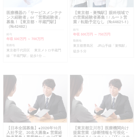
医療機器の「サービスメンテナ
【東京都・巣鴨駅】眼科領域で
ンス経験者」or「営業経験者」
の営業経験者募集！/ ルート営
募集！【東京都・半蔵門駅】
業 / 転勤予定なし（№44621-1）
（№42482）
給与
年収 500万円 ～ 750万円
給与
年収 500万円 ～ 700万円
勤務地
東京都豊島区 JR山手線「巣鴨駅」
勤務地
東京都千代田区 東京メトロ半蔵門
徒歩５分
線「半蔵門駅」徒歩1分 ...
【日本全国募集】●2026年10月
【東京都立川市】医療機関向け
入社予定、20名大募集● 営業経
提案営業（診断情報を可視化・
験者募集！異業種からのご応募
共有するシステム）/「ITシステ