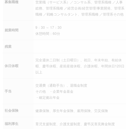
募集職種
営業職（サービス系）／コンサル系、管理系職種 ／人事
総務、管理系職種 ／経営企画/経営管理/事業開発、管理系
職種 ／戦略コンサルタント、管理系職種 ／管理系その他
9：30 ～ 17：30
就業時間
休憩時間：60分
残業
完全週休二日制（土日曜日）、祝日、年末年始、有給休
休日休暇
暇、慶弔休暇、産前産後休暇、介護休暇、年間休日120日
以上
交通費（通勤手当）、退職金制度
手当
その他 ・企業年金基金
・確定拠出年金
社会保険
健康保険、厚生年金保険、雇用保険、労災保険
福利厚生
育児支援制度、介護支援制度、慶弔災害見舞金制度