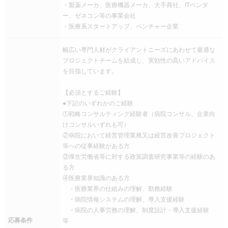
・製薬メーカ、医療機器メーカ、大手商社、ITベンダ
ー、ゼネコン等の事業会社
・医療系スタートアップ、ベンチャー企業
幅広い専門人材がクライアントニーズにあわせて最適な
プロジェクトチームを結成し、実効性の高いアドバイス
を目指しています。
【必須とするご経験】
●下記のいずれかのご経験
①戦略コンサルティング経験者（病院コンサル、企業向
けコンサルいずれも可）
②病院において経営管理業務又は経営改善プロジェクト
等への従事経験がある方
③厚生労働省等に対する政策調査研究事業等の経験のあ
る方
④医療業界知識のある方
・医療業界の仕組みの理解、勤務経験
・病院情報システムの理解、導入支援経験
・病院の人事労務の理解、制度設計・導入支援経験
応募条件
等