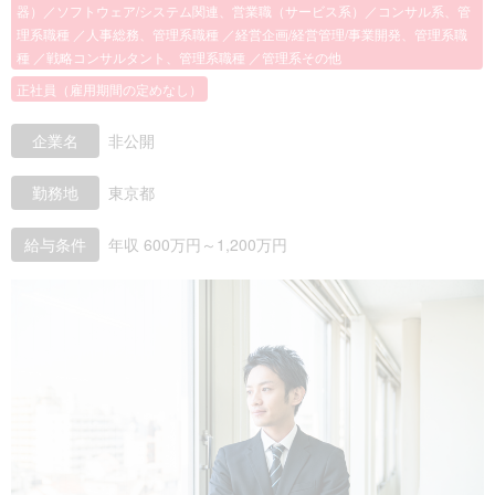
器）／ソフトウェア/システム関連、営業職（サービス系）／コンサル系、管
理系職種 ／人事総務、管理系職種 ／経営企画/経営管理/事業開発、管理系職
種 ／戦略コンサルタント、管理系職種 ／管理系その他
正社員（雇用期間の定めなし）
企業名
非公開
勤務地
東京都
給与条件
年収 600万円～1,200万円