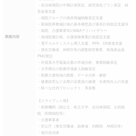
・自治体病院の中期計画策定、経営強化プラン策定、経
営改善支援
・病院グループの病床再編戦略策定支援
・新病院再整備計画の基本構想及び基本計画策定支援等
・病院、介護事業等のM&Aアドバイザリー
業務内容
・地域医療計画、介護保険事業計画策定支援
・電子カルテシステム導入支援、RPA、DX推進支援
・厚生労働省、AMED等の調査研究事業、有識者会議
PMO受託
・外資系大手製薬企業の市場分析、事業戦略策定
・大手商社の医療市場参入戦略策定
・医療介護領域の調査、データ分析・解析
・健康経営など企業の従業員の健康・生産性向上の支援
・様々な社内プロジェクト 等多数
【クライアント例】
・医療機関（国公立・私立大学、自治体病院、公的病
院、民間病院等）
・介護事業者
・官公庁（厚生労働省、総務省、内閣府、AMED等）
・地方自治体