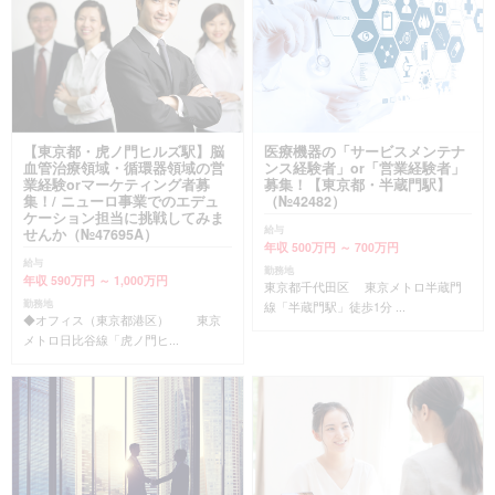
【東京都・虎ノ門ヒルズ駅】脳
医療機器の「サービスメンテナ
血管治療領域・循環器領域の営
ンス経験者」or「営業経験者」
業経験orマーケティング者募
募集！【東京都・半蔵門駅】
集！/ ニューロ事業でのエデュ
（№42482）
ケーション担当に挑戦してみま
給与
せんか（№47695A）
年収 500万円 ～ 700万円
給与
勤務地
年収 590万円 ～ 1,000万円
東京都千代田区 東京メトロ半蔵門
勤務地
線「半蔵門駅」徒歩1分 ...
◆オフィス（東京都港区） 東京
メトロ日比谷線「虎ノ門ヒ...