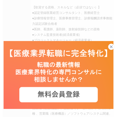
【歓迎する資格、スキルなど（必須ではない）】
●認定登録医業経営コンサルタント、医療経営士
●診療情報管理士、医療事務管理士、診療報酬請求事務能
力認定試験合格者
●医師、看護師、薬剤師、放射線技師などの資格
●システム監査技術者(経済産業省)
●プロジェクトマネージャー（経済産業省）
●公認情報システム監査人(CISA)
●公認内部監査人（CIA）
●日商簿記、税理士、公認会計士
●社会保険労務士
●一級・二級建築士他
●データ分析スキル（データベースソフト、MSアクセス
等の高度な利用ができる方）
●バイリンガルまたはビジネスレベルの英語スキル 等
給与条件
年収 600万円 ～ 1,200万円
営業職（医療機器）、営業職（サービス系）、管理系職
種 、営業職（医療機器）／ソフトウェア/システム関連、