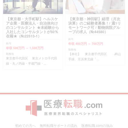
【東京都・大手町駅】ヘルスケ
【東京都・神田駅】経理（月次
ア企業・医療法人・自治体向け
決算）のご経験者募集！/ 週1リ
のコンサルタント ★未経験から
モートワーク可 / 動物病院グル
入社したコンサルタントが50％
ープの求人（№44580）
在籍★（№22513-1）
給与
年収 400万円 ～ 700万円
給与
年収 500万円 ～ 1,500万円
勤務地
【本社】 東京都千代田区 JR山
勤務地
東京都千代田区 東京メトロ千代田
手線、京浜東北線「...
線・丸ノ内線・半蔵門線・...
初めての方へ
無料転職サポートの流れ
医療転職.comの強み