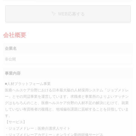
WEB応募する
会社概要
企業名
非公開
事業内容
■人材プラットフォーム事業
医療ヘルスケア分野における日本最大級の人材採用システム「ジョブメドレ
ー」とその周辺事業を運営しています。求職者と事業所のよりよいマッチン
グはもちろんのこと、医療ヘルスケア分野の人材不足の解決にむけて、就業
していない有資格者の復職と、地域偏在課題に貢献することを目指していま
す。
【サービス】
・ジョブメドレー：医療介護求人サイト
・ジョブメドレーアカデミー：オンライン動画研修サービス