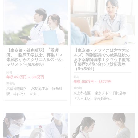
【東京都・錦糸町駅】「看護
【東京都・オフィスは六本木ヒ
師」「臨床工学技士」募集！＜
ルズ】調剤薬局での就業経験の
未経験からのクリニカルスペシ
ある薬剤師募集！クラウド型電
ャリスト＞(№45808)
子薬歴の問い合わせ対応業務
（№45209）
給与
年収 450万円 ～ 600万円
給与
年収 450万円 ～ 650万円
勤務地
東京都墨田区 JR総武本線「錦糸町
勤務地
東京都港区 東京メトロ 日比谷線
駅」徒歩7分 東京...
「六本木駅」徒歩約0分...