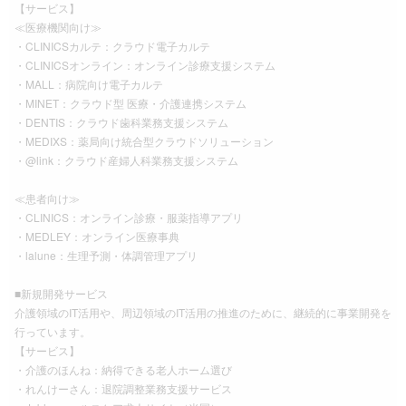
【サービス】
≪医療機関向け≫
・CLINICSカルテ：クラウド電子カルテ
・CLINICSオンライン：オンライン診療支援システム
・MALL：病院向け電子カルテ
・MINET：クラウド型 医療・介護連携システム
・DENTIS：クラウド歯科業務支援システム
・MEDIXS：薬局向け統合型クラウドソリューション
・@link：クラウド産婦人科業務支援システム
≪患者向け≫
・CLINICS：オンライン診療・服薬指導アプリ
・MEDLEY：オンライン医療事典
・lalune：生理予測・体調管理アプリ
■新規開発サービス
介護領域のIT活用や、周辺領域のIT活用の推進のために、継続的に事業開発を
行っています。
【サービス】
・介護のほんね：納得できる老人ホーム選び
・れんけーさん：退院調整業務支援サービス