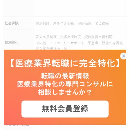
社会保険
健康保険、厚生年金保険、雇用保険、労災保険
育児支援制度、介護支援制度、資格取得支援制度
福利厚生
その他 ・ファミリーサポート（弔慰金、親族の介護施
設入居費用補助 等）
本社の住所に同じ
東京都港区
東京メトロ 日比谷線 「六本木駅」徒歩約0分、コンコ
ースにて直結
勤務地
都営地下鉄 大江戸線「六本木駅」徒歩約4分
都営地下鉄 大江戸線「麻布十番駅」徒歩約4分
東京メトロ 南北線「麻布十番駅」徒歩約7分
東京メトロ 千代田線「乃木坂駅」徒歩約8分
受動喫煙を防止
事務所・工場等屋内禁煙
するための措置