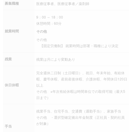
募集職種
医療従事者、医療従事者／薬剤師
9：00 ～ 18：00
休憩時間：60分
就業時間
その他
その他
【固定労働制】 就業時間は部署・職種により決定
残業
残業は月により変動あり
完全週休二日制（土日曜日）、祝日、年末年始、有給休
暇、慶弔休暇、産前産後休暇、介護休暇、年間休日120日
休日休暇
以上
その他 ※年次有給休暇は時間単位での取得可能（最大5
日まで）
残業手当、住宅手当、交通費（通勤手当）、家族手当
その他 ・選択型確定拠出年金制度（正社員・契約社員
が対象）
手当