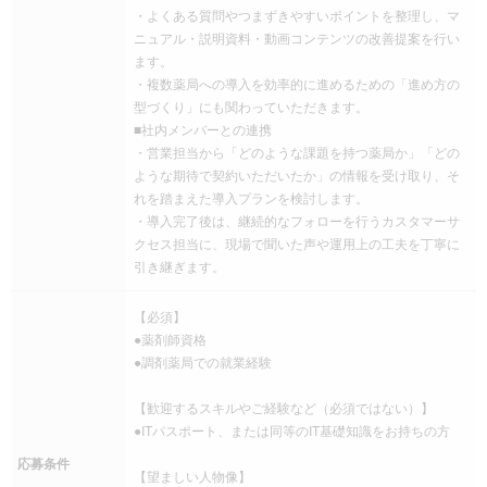
・よくある質問やつまずきやすいポイントを整理し、マ
ニュアル・説明資料・動画コンテンツの改善提案を行い
ます。
・複数薬局への導入を効率的に進めるための「進め方の
型づくり」にも関わっていただきます。
■社内メンバーとの連携
・営業担当から「どのような課題を持つ薬局か」「どの
ような期待で契約いただいたか」の情報を受け取り、そ
れを踏まえた導入プランを検討します。
・導入完了後は、継続的なフォローを行うカスタマーサ
クセス担当に、現場で聞いた声や運用上の工夫を丁寧に
引き継ぎます。
【必須】
●薬剤師資格
●調剤薬局での就業経験
【歓迎するスキルやご経験など（必須ではない）】
●ITパスポート、または同等のIT基礎知識をお持ちの方
応募条件
【望ましい人物像】