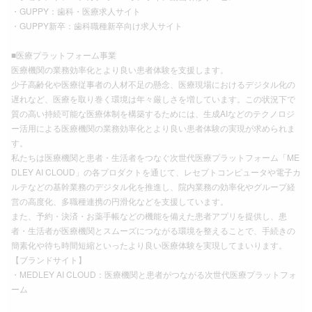
・GUPPY：歯科・医療求人サイト
・GUPPY新卒：歯科職種新卒向け求人サイト
■医療プラットフォーム事業
医療機関の業務効率化とより良い患者体験を支援します。
少子高齢化や医療従事者の人材不足の懸念、医療現場におけるデジタル化の
遅れなど、医療を取り巻く環境は年々厳しさを増しています。この状況下で
質の高い持続可能な医療体制を構築するためには、生成AIなどのテクノロジ
ー活用による医療機関の業務効率化とより良い患者体験の実現が求められま
す。
私たちは医療機関と患者・生活者をつなぐ次世代医療プラットフォーム「ME
DLEY AI CLOUD」の各プロダクトを通じて、レセプトコンピュータや電子カ
ルテなどの基幹業務のデジタル化を推進し、院内業務の効率化やグループ経
営の高度化、多職種連携の円滑化などを支援しています。
また、予約・決済・お薬手帳などの機能を備えた患者アプリを提供し、患
者・生活者が医療機関とスムーズにつながる環境を整えることで、手続きの
簡素化や待ち時間短縮といったより良い医療体験を実現してまいります。
【ブランドサイト】
・MEDLEY AI CLOUD：医療機関と患者がつながる次世代医療プラットフォ
ーム