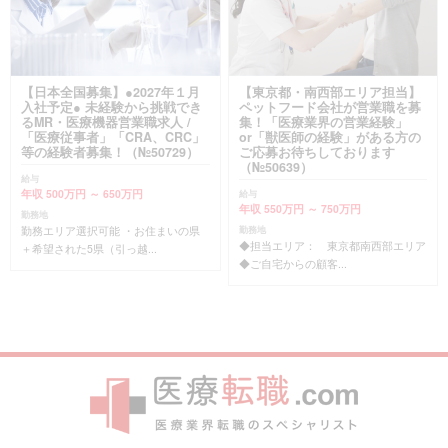
【日本全国募集】●2027年１月
【東京都・南西部エリア担当】
入社予定● 未経験から挑戦でき
ペットフード会社が営業職を募
るMR・医療機器営業職求人 /
集！「医療業界の営業経験」
「医療従事者」「CRA、CRC」
or「獣医師の経験」がある方の
等の経験者募集！（№50729）
ご応募お待ちしております
（№50639）
給与
年収 500万円 ～ 650万円
給与
年収 550万円 ～ 750万円
勤務地
勤務エリア選択可能 ・お住まいの県
勤務地
◆担当エリア： 東京都南西部エリア
＋希望された5県（引っ越...
◆ご自宅からの顧客...