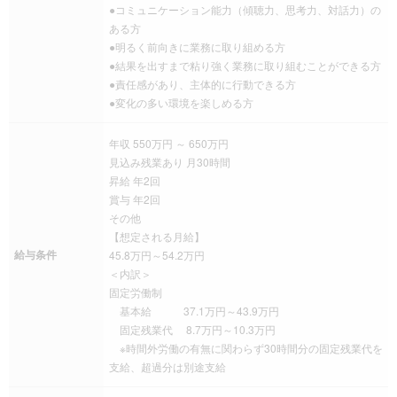
●コミュニケーション能力（傾聴力、思考力、対話力）の
ある方
●明るく前向きに業務に取り組める方
●結果を出すまで粘り強く業務に取り組むことができる方
●責任感があり、主体的に行動できる方
●変化の多い環境を楽しめる方
年収 550万円 ～ 650万円
見込み残業あり 月30時間
昇給 年2回
賞与 年2回
その他
【想定される月給】
給与条件
45.8万円～54.2万円
＜内訳＞
固定労働制
基本給 37.1万円～43.9万円
固定残業代 8.7万円～10.3万円
※時間外労働の有無に関わらず30時間分の固定残業代を
支給、超過分は別途支給