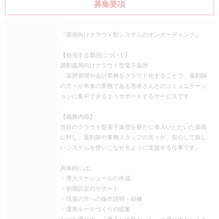
募集要項
『薬局向けクラウド型システムのオンボーディング』
【担当する製品について】
調剤薬局向けクラウド型電子薬歴
薬歴管理や会計業務をクラウド化することで、薬剤師
の方々が本来の業務である患者さんとのコミュニケーシ
ョンに集中できるようサポートするサービスです
【職務内容】
当社のクラウド型電子薬歴を新たに導入いただいた薬局
に対し、薬剤師や事務スタッフの方々が、安心して新し
いシステムを使いこなせるように支援する仕事です。
具体的には、
・導入スケジュールの作成
・初期設定のサポート
・現場の方への操作説明・研修
・運用ルールづくりの提案
などを通じて、「導入して良かった」と感じてもらえる