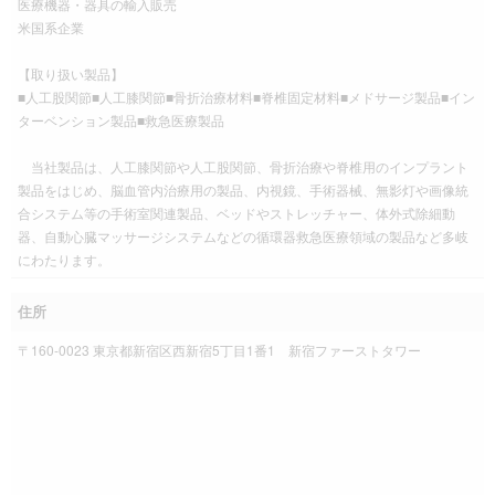
医療機器・器具の輸入販売
米国系企業
【取り扱い製品】
■人工股関節■人工膝関節■骨折治療材料■脊椎固定材料■メドサージ製品■イン
ターベンション製品■救急医療製品
当社製品は、人工膝関節や人工股関節、骨折治療や脊椎用のインプラント
製品をはじめ、脳血管内治療用の製品、内視鏡、手術器械、無影灯や画像統
合システム等の手術室関連製品、ベッドやストレッチャー、体外式除細動
器、自動心臓マッサージシステムなどの循環器救急医療領域の製品など多岐
にわたります。
住所
〒160-0023 東京都新宿区西新宿5丁目1番1 新宿ファーストタワー