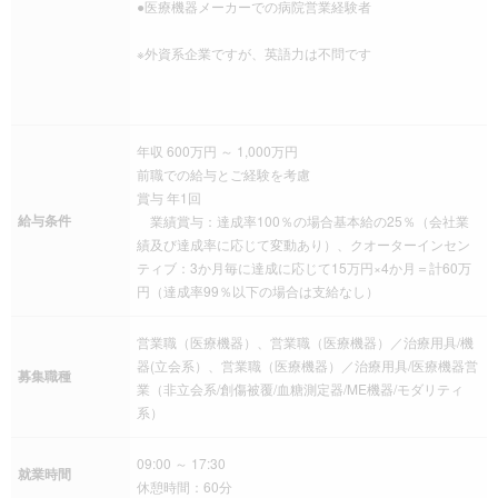
●医療機器メーカーでの病院営業経験者
※外資系企業ですが、英語力は不問です
年収 600万円 ～ 1,000万円
前職での給与とご経験を考慮
賞与 年1回
給与条件
業績賞与：達成率100％の場合基本給の25％（会社業
績及び達成率に応じて変動あり）、クオーターインセン
ティブ：3か月毎に達成に応じて15万円×4か月＝計60万
円（達成率99％以下の場合は支給なし）
営業職（医療機器）、営業職（医療機器）／治療用具/機
器(立会系）、営業職（医療機器）／治療用具/医療機器営
募集職種
業（非立会系/創傷被覆/血糖測定器/ME機器/モダリティ
系）
09:00 ～ 17:30
就業時間
休憩時間：60分