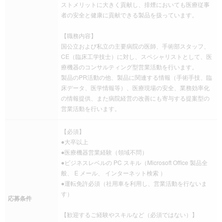
ストメリットに大きく貢献し、排煙においても医療従事
者の安全と健康に貢献できる製品を扱っています。
【職務内容】
国公立および私立の主要病院の医師、手術部スタッフ、
CE（臨床工学技士）に対し、スペシャリストとして、医
療機器のコンサルティング型営業活動を行います。
製品のPR活動の他、製品に関連する情報（手術手技、臨
床データ、医学情報等）、医療現場の安全、業務効率化
の情報提供、また病院経営の改善にも寄与する提案型の
営業活動を行います。
【必須】
●大卒以上
●医療機器営業経験（領域不問）
●ビジネスレベルの PC スキル（Microsoft Office 製品全
般、 E メール、 インターネット検索 ）
●運転免許必須（社用車を利用し、営業活動を行ないま
す）
応募条件
【歓迎するご経験やスキルなど（必須ではない）】