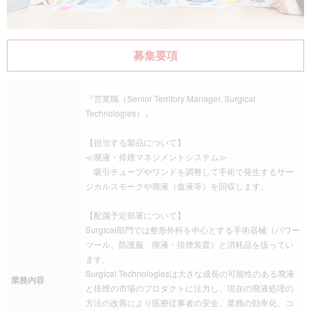
募集要項
『営業職（Senior Territory Manager, Surgical
Technologies）』
【担当する製品について】
≪廃液・排煙マネジメントシステム≫
吸引チューブやワンドを調整して手術で発生するサー
ジカルスモークや廃液（血液等）を回収します。
【配属予定部署について】
Surgical部門では整形外科を中心とする手術器械（パワー
ツール、防護服、廃液・排煙装置）と消耗品を扱ってい
ます。
Surgical Technologiesは大きな成長の可能性のある廃液
業務内容
と排煙の市場のプロダクトに注力し、現在の廃液処理の
方法の改善により医療従事者の安全、業務の効率化、コ