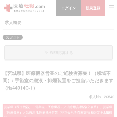
ログイン
新規登録
求人概要
WEB応募する
【宮城県】医療機器営業のご経験者募集！（領域不
問）/ 手術室の廃液・排煙装置をご担当いただきます
（№44014C-1）
求人No.126540
営業職（医療機器）、営業職（医療機器）／治療用具/機器(立会系）、営業職
（医療機器）／治療用具/医療機器営業（非立会系/創傷被覆/血糖測定器/ME機