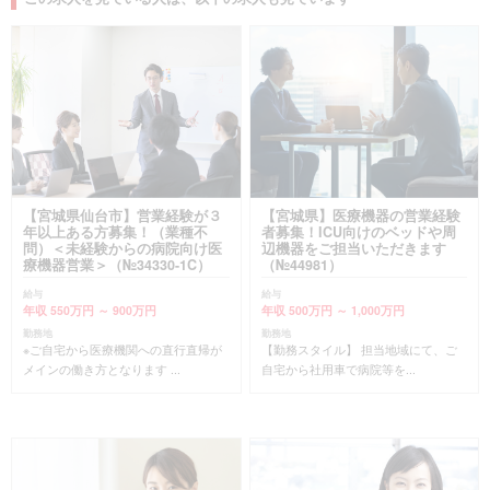
【宮城県仙台市】営業経験が３
【宮城県】医療機器の営業経験
年以上ある方募集！（業種不
者募集！ICU向けのベッドや周
問）＜未経験からの病院向け医
辺機器をご担当いただきます
療機器営業＞（№34330-1C）
（№44981）
給与
給与
年収 550万円 ～ 900万円
年収 500万円 ～ 1,000万円
勤務地
勤務地
※ご自宅から医療機関への直行直帰が
【勤務スタイル】 担当地域にて、ご
メインの働き方となります ...
自宅から社用車で病院等を...