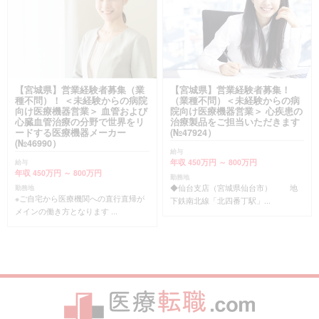
【宮城県】営業経験者募集（業
【宮城県】営業経験者募集！
種不問）！ ＜未経験からの病院
（業種不問）＜未経験からの病
向け医療機器営業＞ 血管および
院向け医療機器営業＞ 心疾患の
心臓血管治療の分野で世界をリ
治療製品をご担当いただきます
ードする医療機器メーカー
(№47924）
(№46990）
給与
年収 450万円 ～ 800万円
給与
年収 450万円 ～ 800万円
勤務地
◆仙台支店（宮城県仙台市） 地
勤務地
※ご自宅から医療機関への直行直帰が
下鉄南北線「北四番丁駅」...
メインの働き方となります ...