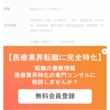
残業
残業は月により変動あり
完全週休二日制（土日曜日）、祝日、夏季休暇、年末年
休日休暇
始、有給休暇、慶弔休暇、産前産後休暇、介護休暇、年
間休日120日以上
交通費（通勤手当）、退職金制度
その他 ・営業日当：2,000円/日（1日3時間以上の営業
手当
活動時に支給）
・外勤(営業)手当：42,000円/月
・社用車貸与（会社負担にて駐車場を自宅近辺に賃貸）
社会保険
健康保険、厚生年金保険、雇用保険、労災保険
育児支援制度、介護支援制度、社宅・家賃補助制度、財
福利厚生
形貯蓄、福利厚生サービス加入
【勤務スタイル】
担当地域にて、ご自宅から社用車で病院等を訪問する直