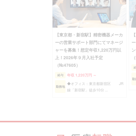
【東京都・新宿駅】精密機器メーカ
【
ーの営業サポート部門にてマネージ
ー
ャーを募集！想定年収1,220万円以
ン
上！2026年９月入社予定
（
（№47605）
年収 1,220万円 ～
給与
勤
◆オフィス：東京都新宿区 JR
勤務地
線「新宿駅」徒歩10分 ...