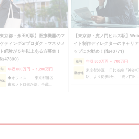
東京都・永田町駅】医療機器のマ
【東京都・虎ノ門ヒルズ駅】We
ケティングorプロダクトマネジメ
イト制作ディレクターのキャリア
ト経験が５年以上ある方募集！
ップにお勧め！(№43771)
№47390）
年収 500万円 ～ 700万円
給与
年収 800万円 ～ 1,200万円
給与
東京都港区 日比谷線「神谷町
勤務地
駅」より徒歩5分、「虎ノ門ヒ..
◆オフィス 東京都港区
務地
東京メトロ銀座線、半蔵...