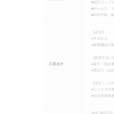
■自己フィブ
■セールス、
■外科手術・
【必須】
●大卒以上
●医療機器の
【歓迎するご
応募条件
●産学（他企
●英語力（会
【望ましい人
●ビジネスの
●社内外関係
年収 460万円 