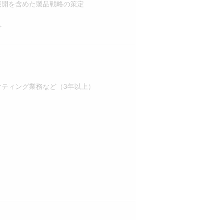
展開を含めた製品戦略の策定
ど
ケティング業務など（3年以上）