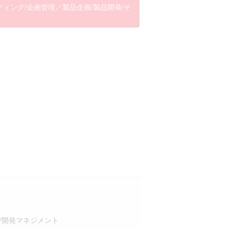
ィング/企画管理／製品企画/製品開発/そ
び開発マネジメント