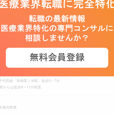
宅手当、交通費（通勤手当）、家族手当、退職金制度
生年金保険、雇用保険、労災保険
、資格取得支援制度、財形貯蓄
施設利用制度(スポーツクラブやホテル・旅館など)
区
蔵門線・都営三田線・都営新宿線の「神保町駅」徒歩1分、
西線「竹橋駅」徒歩5分
代田線「新御茶ノ水駅」徒歩5～7分
駅からは徒歩8～11分程度
等屋内禁煙