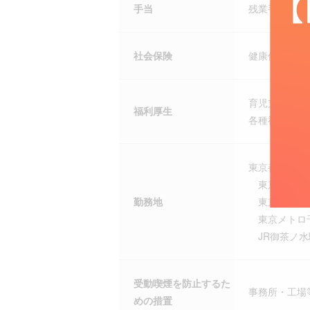
手当
残業手当、住
社会保険
健康保険、厚
育児支援制度
福利厚生
各種福利厚生
東京都千代田
東京メトロ半
勤務地
東京メトロ東
東京メトロ千
JR御茶ノ水
受動喫煙を防止するた
事務所・工場
めの措置