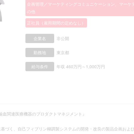
企画管理／マーケティングコミュニケーション、マーケテ
の他
正社員（雇用期間の定めなし）
企業名
非公開
勤務地
東京都
給与条件
年収 460万円～1,000万円
輸血関連医療機器のプロダクトマネジメント』
に基づく、自己フィブリン糊調製システムの開発・改良の製品企画およ