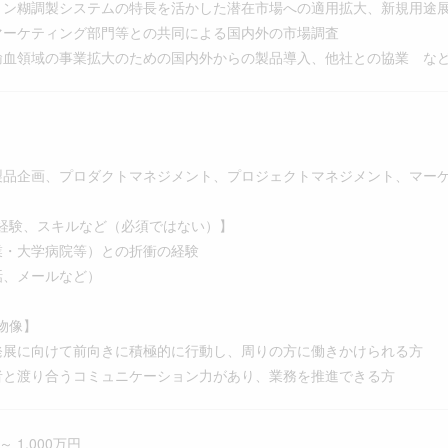
リン糊調製システムの特長を活かした潜在市場への適用拡大、新規用途
マーケティング部門等との共同による国内外の市場調査
輸血領域の事業拡大のための国内外からの製品導入、他社との協業 な
製品企画、プロダクトマネジメント、プロジェクトマネジメント、マー
経験、スキルなど（必須ではない）】
業・大学病院等）との折衝の経験
話、メールなど）
物像】
発展に向けて前向きに積極的に行動し、周りの方に働きかけられる方
者と渡り合うコミュニケーション力があり、業務を推進できる方
～ 1,000万円