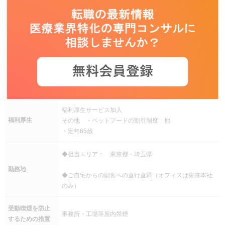
完全週休二日制（土日曜日）、祝日、夏季休暇、年末年
休日休暇
始、有給休暇、産前産後休暇、介護休暇、年間休日120日
以上
手当
交通費（通勤手当）、退職金制度
社会保険
健康保険、厚生年金保険、雇用保険、労災保険
福利厚生サービス加入
福利厚生
その他 ・ペットフードの割引制度 他
・定年65歳
◆担当エリア： 東京都・埼玉県
勤務地
◆ご自宅からの顧客への直行直帰（オフィスは東京本社
のみ）
受動喫煙を防止
事務所・工場等屋内禁煙
するための措置