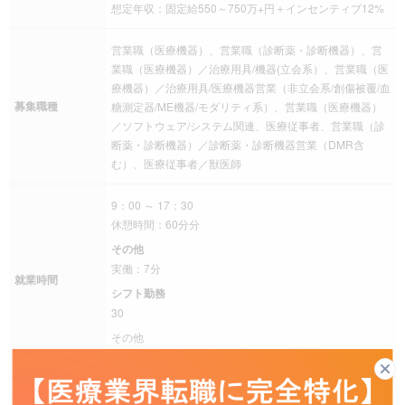
想定年収：固定給550～750万+円＋インセンティブ12%
営業職（医療機器）、営業職（診断薬・診断機器）、営
業職（医療機器）／治療用具/機器(立会系）、営業職（医
療機器）／治療用具/医療機器営業（非立会系/創傷被覆/血
募集職種
糖測定器/ME機器/モダリティ系）、営業職（医療機器）
／ソフトウェア/システム関連、医療従事者、営業職（診
断薬・診断機器）／診断薬・診断機器営業（DMR含
む）、医療従事者／獣医師
9：00 ～ 17：30
休憩時間：60分分
その他
実働：7分
就業時間
シフト勤務
30
その他
＜労働時間区分＞事業場外みなし労働時間制
残業
残業は月により変動あり