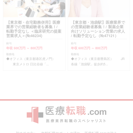
【東京都・在宅勤務併用】医療
【東京都・池袋駅】医療業界で
業界での営業経験者を募集！/
の営業経験者募集！/ 製薬企業
転勤予定なし ＜臨床研究の提案
向けソリューション営業の求人
営業求人＞(№46234)
/ 転勤予定なし（№47121）
給与
給与
年収 500万円 ～ 800万円
年収 600万円 ～ 800万円
勤務地
勤務地
◆オフィス（東京都港区虎ノ門）
◆オフィス（東京都豊島区） JR
東京メトロ 日比谷線「...
各線「池袋駅」徒歩約5...
初めての方へ
無料転職サポートの流れ
医療転職.comの強み