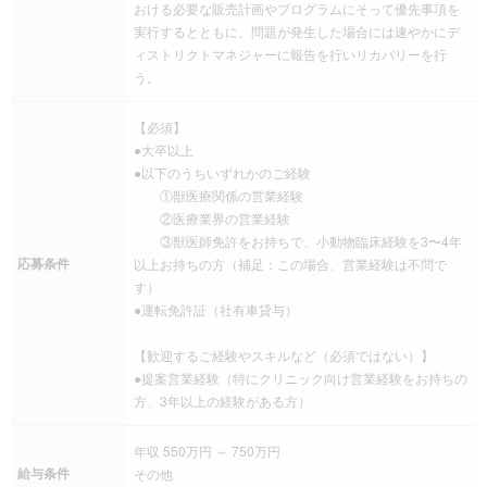
おける必要な販売計画やプログラムにそって優先事項を
実行するとともに、問題が発生した場合には速やかにデ
ィストリクトマネジャーに報告を行いリカバリーを行
う。
【必須】
●大卒以上
●以下のうちいずれかのご経験
①獣医療関係の営業経験
②医療業界の営業経験
③獣医師免許をお持ちで、小動物臨床経験を3〜4年
応募条件
以上お持ちの方（補足：この場合、営業経験は不問で
す）
●運転免許証（社有車貸与）
【歓迎するご経験やスキルなど（必須ではない）】
●提案営業経験（特にクリニック向け営業経験をお持ちの
方、3年以上の経験がある方）
年収 550万円 ～ 750万円
給与条件
その他