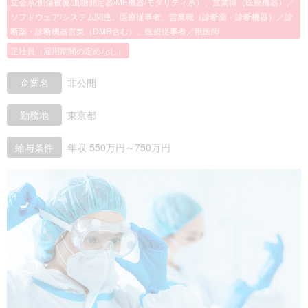
立会系/創傷被覆/血糖測定器/ME機器/モダリティ系）、営業職（医療機器）／
ソフトウェア/システム関連、医療従事者、営業職（診断薬・診断機器）／診
断薬・診断機器営業（DMR含む）、医療従事者／獣医師
正社員（雇用期間の定めなし）
企業名
非公開
勤務地
東京都
給与条件
年収 550万円～750万円