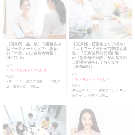
【東京都・品川駅】心臓植込み
【東京都・西東京エリア担当】
型ペースメーカなどの「教育」
ペットフード会社が営業職を募
or「営業」のご経験者募集！
集！「医療業界の営業経験」
(№47919）
or「獣医師の経験」がある方の
ご応募お待ちしております
給与
（№50638）
年収 650万円 ～ 1,100万円
給与
勤務地
年収 550万円 ～ 750万円
●オフィス 東京都港区 JR山手
勤務地
線、東海道線、横須...
◆担当エリア： 西東京エリア ◆ご
自宅からの顧客への直...