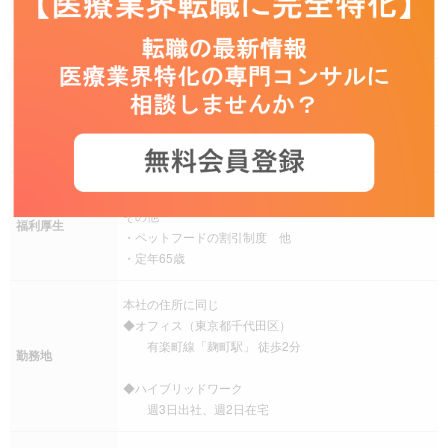
休日休暇
始、有給休暇、産前産後休暇、介護休暇、年間休日120日
以上
交通費（通勤手当）、退職金制度
手当
その他 残業手当支給：対象外（管理監督者採用）
社会保険
健康保険、厚生年金保険、雇用保険、労災保険
福利厚生サービス加入
その他
福利厚生
・ペットフードの割引制度 他
・定年65歳
本社の住所に同じ
◆オフィス（東京都千代田区）
有楽町線「麹町駅」 徒歩2分
勤務地
◆ハイブリッドワーク
週3日出社、週2日在宅