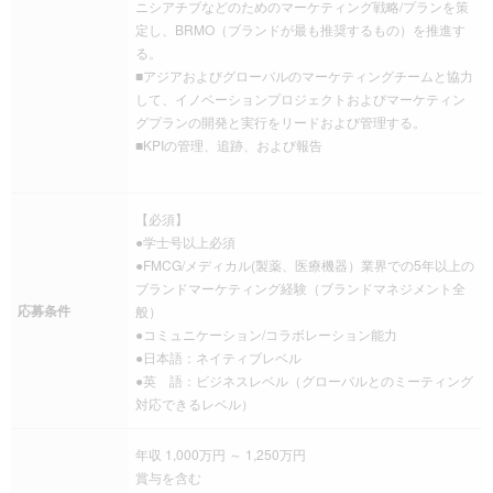
ニシアチブなどのためのマーケティング戦略/プランを策
定し、BRMO（ブランドが最も推奨するもの）を推進す
る。
■アジアおよびグローバルのマーケティングチームと協力
して、イノベーションプロジェクトおよびマーケティン
グプランの開発と実行をリードおよび管理する。
■KPIの管理、追跡、および報告
【必須】
●学士号以上必須
●FMCG/メディカル(製薬、医療機器）業界での5年以上の
ブランドマーケティング経験（ブランドマネジメント全
応募条件
般）
●コミュニケーション/コラボレーション能力
●日本語：ネイティブレベル
●英 語：ビジネスレベル（グローバルとのミーティング
対応できるレベル）
年収 1,000万円 ～ 1,250万円
賞与を含む