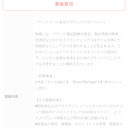
募集要項
『ペットフード会社のブランドマネージャー』
職務には、ブランド/製品戦略の策定、製品革新の開発、
代理店などのクロスファンクショナルなチームを率いて
商業的なイニシアチブを実行することが含まれます。こ
のポジションはマーケティングマネージャーの指示の
下、ビジネス目標を達成するためのブランドイニシアチ
ブを主導することが期待されています。
＜部署構成＞
計4名（チームMgr1名、Brand Manager 3名*本ポジショ
ン含む）
業務内容
【主な職務内容】
■獣医師およびクライアント（ペットオーナー）のカテゴ
リー動向やビジネスドライバーの分析をリードし、ビジ
ネス/ブランド戦略および実行計画に反映させる。
■新製品の発売、再構築、ポートフォリオ管理、商業的イ