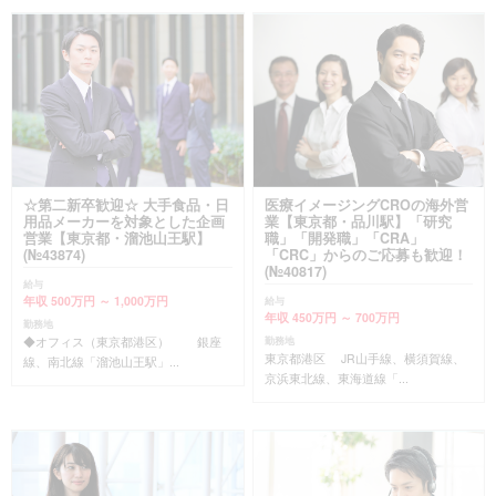
☆第二新卒歓迎☆ 大手食品・日
医療イメージングCROの海外営
用品メーカーを対象とした企画
業【東京都・品川駅】「研究
営業【東京都・溜池山王駅】
職」「開発職」「CRA」
(№43874)
「CRC」からのご応募も歓迎！
(№40817)
給与
年収 500万円 ～ 1,000万円
給与
年収 450万円 ～ 700万円
勤務地
◆オフィス（東京都港区） 銀座
勤務地
東京都港区 JR山手線、横須賀線、
線、南北線「溜池山王駅」...
京浜東北線、東海道線「...