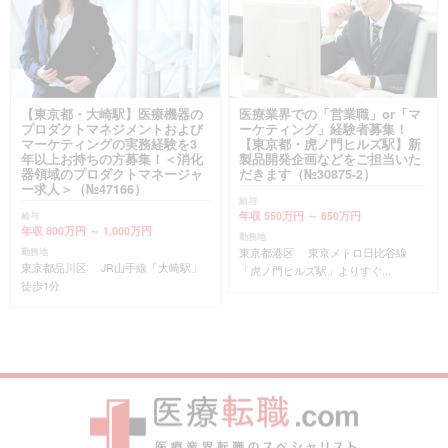
【東京都・大崎駅】医療機器の
医療業界での「営業職」or「マ
プロダクトマネジメントおよび
ーケティング」経験者募集！
マーケティングの実務経験を3
【東京都・虎ノ門ヒルズ駅】新
年以上お持ちの方募集！＜消化
製品開発企画などをご担当いた
器領域のプロダクトマネージャ
だきます（№30875-2）
ー求人＞（№47166）
給与
年収 550万円 ～ 850万円
給与
年収 800万円 ～ 1,000万円
勤務地
東京都港区 東京メトロ日比谷線
勤務地
東京都品川区 JR山手線「大崎駅」
「虎ノ門ヒルズ駅」よりすぐ...
徒歩1分