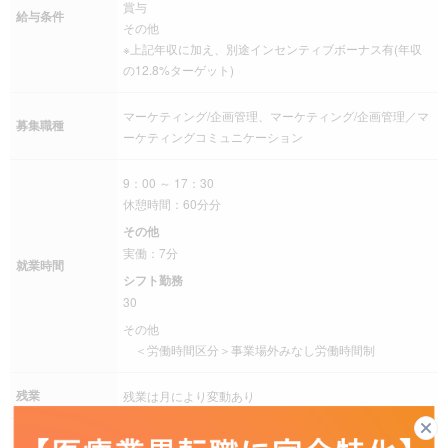
賞与
給与条件
その他
※上記年収に加え、別途インセンティブボーナス有(年収
の12.8%ターゲット)
マーケティング/企画管理、マーケティング/企画管理／マ
募集職種
ーケティングコミュニケーション
9：00 ～ 17：30
休憩時間：60分分
その他
実働：7分
就業時間
シフト勤務
30
その他
＜労働時間区分＞事業場外みなし労働時間制
残業
残業は月により変動あり
完全週休二日制（土日曜日）、祝日、夏季休暇、年末年