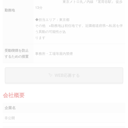
東京メトロ丸ノ内線 『茗荷谷駅』 徒歩
13分
勤務地
◆担当エリア：東京都
その他 ※勤務地は初任地です。近隣都道府県へ転居を伴
う異動の可能性があ
ります
受動喫煙を防止
事務所・工場等屋内禁煙
するための措置
WEB応募する
会社概要
企業名
非公開