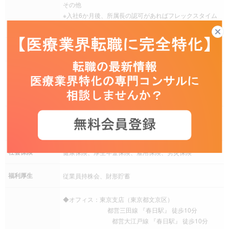
その他
※入社6か月後、所属長の認可があればフレックスタイム
制へ移行
残業
月20時間以上の見込み
完全週休二日制（土日曜日）、祝日、夏季休暇、年末年
休日休暇
始、有給休暇、慶弔休暇、リフレッシュ、産前産後休
暇、介護休暇、年間休日120日以上
残業手当、住宅手当、交通費（通勤手当）、家族手当、
手当
退職金制度
社会保険
健康保険、厚生年金保険、雇用保険、労災保険
福利厚生
従業員持株会、財形貯蓄
◆オフィス：東京支店（東京都文京区）
都営三田線 『春日駅』 徒歩10分
都営大江戸線 『春日駅』 徒歩10分