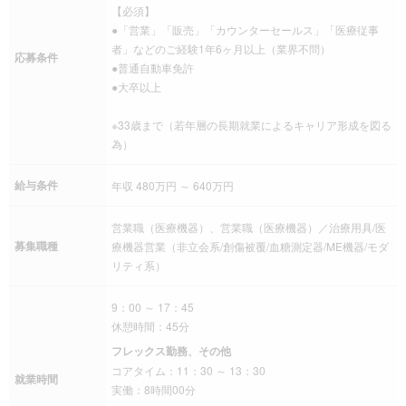
【必須】
●「営業」「販売」「カウンターセールス」「医療従事
者」などのご経験1年6ヶ月以上（業界不問）
応募条件
●普通自動車免許
●大卒以上
※33歳まで（若年層の長期就業によるキャリア形成を図る
為）
給与条件
年収 480万円 ～ 640万円
営業職（医療機器）、営業職（医療機器）／治療用具/医
募集職種
療機器営業（非立会系/創傷被覆/血糖測定器/ME機器/モダ
リティ系）
9：00 ～ 17：45
休憩時間：45分
フレックス勤務、その他
コアタイム：11：30 ～ 13：30
就業時間
実働：8時間00分