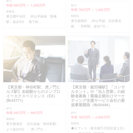
給与
年収 800万円 ～ 1,248万円
給与
年収 700万円 ～ 1,200万円
勤務地
東京都中央区 JR山手線他「新橋
勤務地
東京都港区 JR山手線、京浜東北
駅」徒歩5分 地下鉄...
線 「田町駅」徒歩7分 ...
【東京都・神谷町駅、虎ノ門ヒ
【東京都・飯田橋駅】「コンサ
ルズ駅】未経験からのエンプロ
ルタント」や「法人営業」の経
イーエクスペリエンス（EX）
験者募集！製薬企業向けマーケ
(№43771)
ティング支援サービス会社の新
規事業開発（№50498）
給与
年収 500万円 ～ 900万円
給与
年収 700万円 ～ 2,000万円
勤務地
東京都港区 日比谷線「神谷町駅」
勤務地
◆オフィス（東京都千代田区富士見）
より徒歩5分、「虎ノ門ヒ...