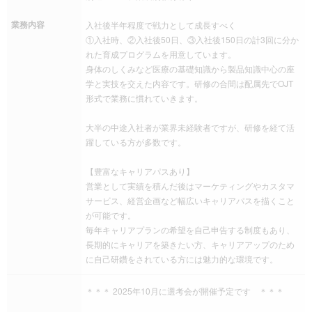
業務内容
入社後半年程度で戦力として成長すべく
①入社時、②入社後50日、③入社後150日の計3回に分か
れた育成プログラムを用意しています。
身体のしくみなど医療の基礎知識から製品知識中心の座
学と実技を交えた内容です。研修の合間は配属先でOJT
形式で業務に慣れていきます。
大半の中途入社者が業界未経験者ですが、研修を経て活
躍している方が多数です。
【豊富なキャリアパスあり】
営業として実績を積んだ後はマーケティングやカスタマ
サービス、経営企画など幅広いキャリアパスを描くこと
が可能です。
毎年キャリアプランの希望を自己申告する制度もあり、
長期的にキャリアを築きたい方、キャリアアップのため
に自己研鑽をされている方には魅力的な環境です。
＊＊＊ 2025年10月に選考会が開催予定です ＊＊＊