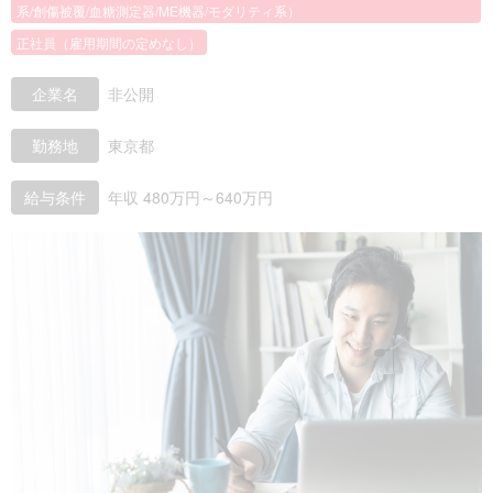
系/創傷被覆/血糖測定器/ME機器/モダリティ系）
正社員（雇用期間の定めなし）
企業名
非公開
勤務地
東京都
給与条件
年収 480万円～640万円