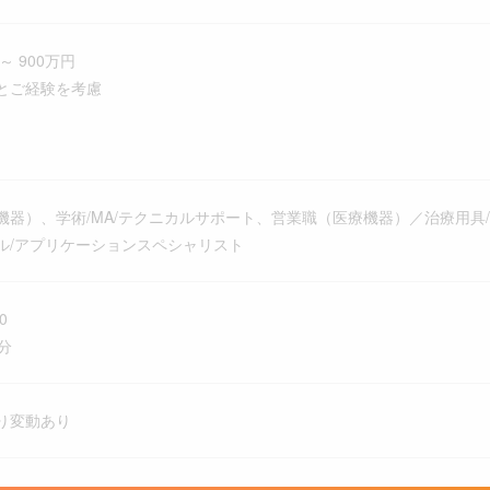
～ 900万円
とご経験を考慮
機器）、学術/MA/テクニカルサポート、営業職（医療機器）／治療用具/
ル/アプリケーションスペシャリスト
0
分
り変動あり