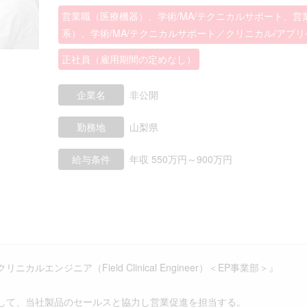
営業職（医療機器）、学術/MA/テクニカルサポート、営
系）、学術/MA/テクニカルサポート／クリニカル/アプ
正社員（雇用期間の定めなし）
企業名
非公開
勤務地
山梨県
給与条件
年収 550万円～900万円
ニカルエンジニア（Field Clinical Engineer）＜EP事業部＞』
して、当社製品のセールスと協力し営業促進を担当する。