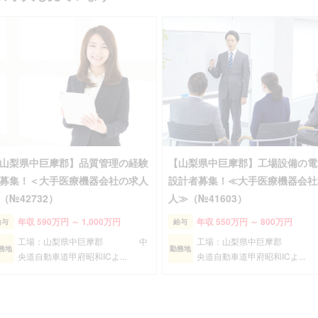
山梨県中巨摩郡】品質管理の経験
【山梨県中巨摩郡】工場設備の電
募集！＜大手医療機器会社の求人
設計者募集！≪大手医療機器会社
（№42732）
人≫（№41603）
年収 590万円 ～ 1,000万円
年収 550万円 ～ 800万円
給与
給与
工場：山梨県中巨摩郡 中
工場：山梨県中巨摩郡 
務地
勤務地
央道自動車道甲府昭和ICよ...
央道自動車道甲府昭和ICよ...