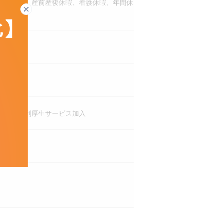
立記念日、産前産後休暇、看護休暇、年間休
閉じる
養所、福利厚生サービス加入