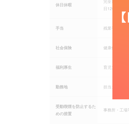
完全週休二日
休日休暇
日120日以上
手当
残業手当、住
社会保険
健康保険、厚
福利厚生
育児支援制度
勤務地
担当エリア：
受動喫煙を防止するた
事務所・工場
めの措置