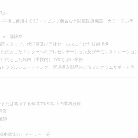
品≫
ン手術に使用する3Dマッピング装置など関連医療機器、カテーテル等
 ※一部抜粋
病院スタッフ、代理店及び当社セールスに向けた技術指導
を目的としたドクターへのプレゼンテーション及びデモンストレーショ
を目的とした院内（手技内）の立ち会い業務
品トラブルシューティング、新規導入製品の上市プログラムサポート等
野または関連する領域で5年以上の業務経験
営業
護師
E
連領域のディーラー 等