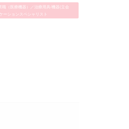
業職（医療機器）／治療用具/機器(立会
リケーションスペシャリスト