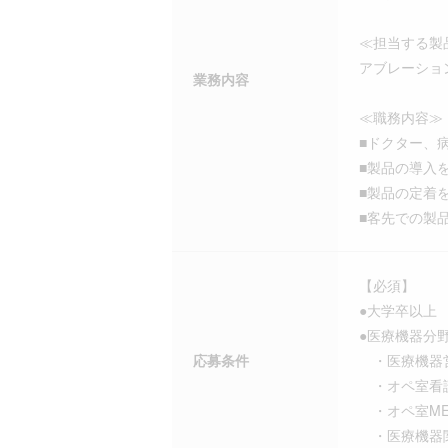
≪担当する製
アブレーショ
業務内容
≪職務内容≫
■ドクター、
■製品の導入
■製品の定着
■客先での製
【必須】
●大学卒以上
●医療機器分
応募条件
・医療機器
・オペ室看
・オペ室M
・医療機器関