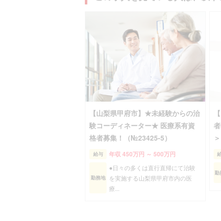
【山梨県甲府市】★未経験からの治
【
験コーディネーター★ 医療系有資
者
格者募集！（№23425-5）
＞
年収 450万円 ～ 500万円
給与
●日々の多くは直行直帰にて治験
勤
を実施する山梨県甲府市内の医
勤務地
療...