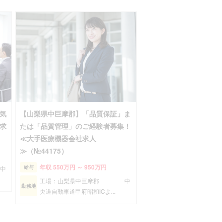
気
【山梨県中巨摩郡】「品質保証」ま
求
たは「品質管理」のご経験者募集！
≪大手医療機器会社求人
≫（№44175）
年収 550万円 ～ 950万円
給与
中
工場：山梨県中巨摩郡 中
勤務地
央道自動車道甲府昭和ICよ...