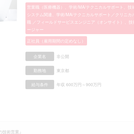
営業職（医療機器）、学術/MA/テクニカルサポート、技
システム関連、学術/MA/テクニカルサポート／クリニカ
職 ／フィールドサービスエンジニア（オンサイト）、技
ージャー
正社員（雇用期間の定めなし）
企業名
非公開
勤務地
東京都
給与条件
年収 600万円～900万円
業の技術営業』