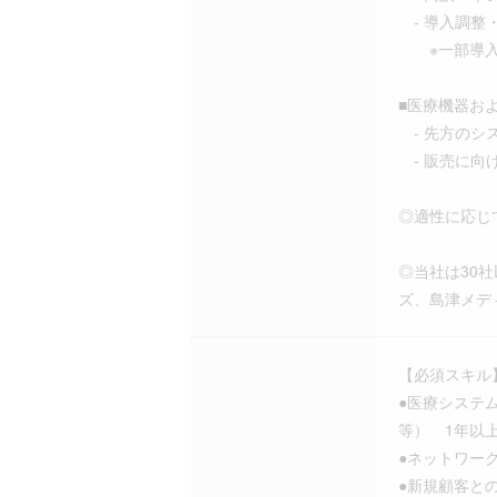
- 導入調整
※一部導入
■医療機器お
- 先方のシ
- 販売に向
◎適性に応じ
◎当社は30
ズ、島津メデ
【必須スキル
●医療システ
等） 1年以
●ネットワーク
●新規顧客と