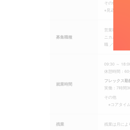
その他
※見込み残業
営業職（医療
募集職種
ニカルサポー
職 ／導入エ
09:30 ～ 18:0
休憩時間：60
フレックス勤
就業時間
実働：7時間3
その他
※コアタイ
残業
残業は月によ