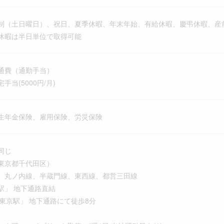
制（土日曜日）、祝日、夏季休暇、年末年始、有給休暇、慶弔休暇、産
休暇は半日単位で取得可能
通費（通勤手当）
当(5000円/月)
生年金保険、雇用保険、労災保険
同じ
東京都千代田区）
丸ノ内線、半蔵門線、東西線、都営三田線
」 地下通路直結
京駅」 地下通路にて徒歩8分