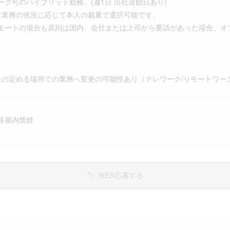
ーク可のハイブリット勤務。(週1日 出社奨励日あり)
業務の状況に応じて本人の裁量で選択可能です。
トの場合も原則は国内、会社または上司から要請があった場合、オフ
社の定める場所での業務へ変更の可能性あり（テレワーク/リモートワー
等屋内禁煙
WEB応募する