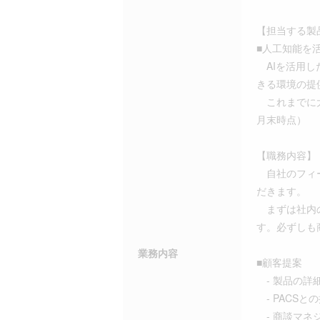
【担当する製
■人工知能を
AIを活用し
きる環境の提
これまでに大
月末時点）
【職務内容】
自社のフィー
だきます。
まずは社内の
す。必ずしも
業務内容
■顧客提案
- 製品の詳
- PACS
- 商談マネ