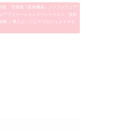
術職 、営業職（医療機器）／ソフトウェア/
ル/アプリケーションスペシャリスト、技術
術職 ／導入エンジニア/プロジェクトマネ