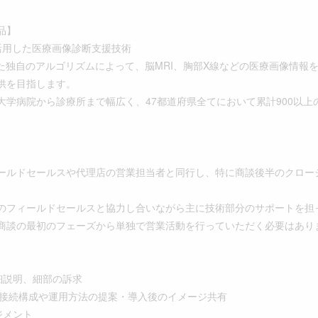
品】
活用した医療画像診断支援技術
た独自のアルゴリズムによって、脳MRI、胸部X線などの医療画像情報
供を目指します。
学病院から診療所まで幅広く、47都道府県全てにおいて累計900以上の
ルドセールスや代理店の営業担当者と同行し、特に商談後半のクロー
フィールドセールスと協力し合いながら主に技術部分のサポートを担
商談の最初のフェーズから単独で営業活動を行っていただく必要はあり
細説明、細部の訴求
との接続構成や運用方法の提案・導入後のイメージ共有
ジメント