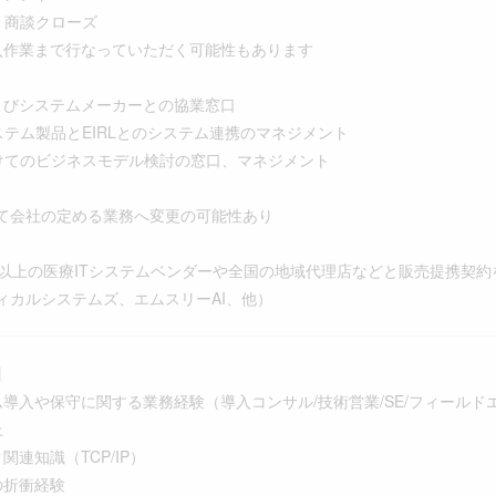
・商談クローズ
作業まで行なっていただく可能性もあります
よびシステムメーカーとの協業窓口
ステム製品とEIRLとのシステム連携のマネジメント
けてのビジネスモデル検討の窓口、マネジメント
て会社の定める業務へ変更の可能性あり
社以上の医療ITシステムベンダーや全国の地域代理店などと販売提携契
ィカルシステムズ、エムスリーAI、他）
】
ム導入や保守に関する業務経験（導入コンサル/技術営業/SE/フィールド
上
関連知識（TCP/IP）
の折衝経験