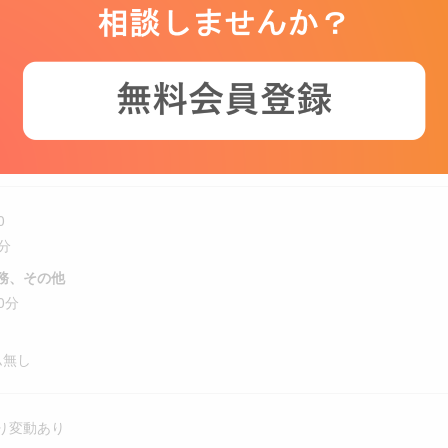
を超える労働時間については、割増賃金（時間外手当）を追加で支給
機器）、学術/MA/テクニカルサポート、技術職 、営業職（医療機器）／
ト／クリニカル/アプリケーションスペシャリスト、技術職 ／フィール
ンジニア/プロジェクトマネージャー
0
分
務、その他
0分
ム無し
り変動あり