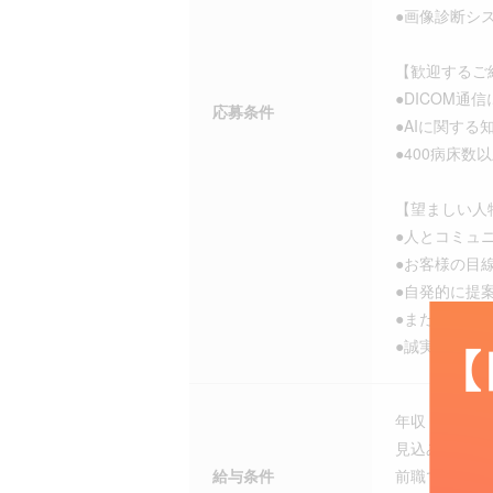
●画像診断シ
【歓迎するご
●DICOM通
応募条件
●AIに関する
●400病床
【望ましい人
●人とコミュ
●お客様の目
●自発的に提
●まだ世にな
●誠実に業務
年収 600万円 
見込み残業あり
給与条件
前職での給与