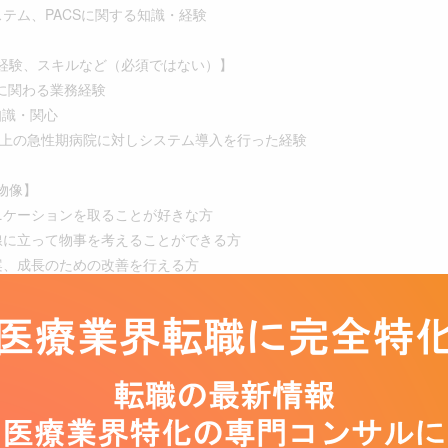
ステム、PACSに関する知識・経験
経験、スキルなど（必須ではない）】
信に関わる業務経験
知識・関心
数以上の急性期病院に対しシステム導入を行った経験
物像】
ニケーションを取ることが好きな方
線に立って物事を考えることができる方
案、成長のための改善を行える方
い価値のある新しいサービスを扱いたい方
に向き合える方
～ 900万円
 月42時間
とご経験を考慮