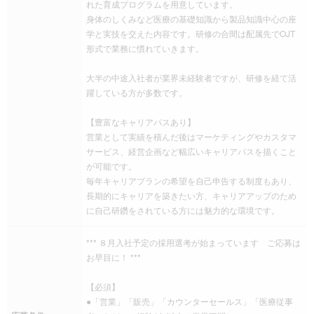
れた育成プログラムを用意しています。
身体のしくみなど医療の基礎知識から製品知識中心の座
学と実技を交えた内容です。研修の合間は配属先でOJT
形式で業務に慣れていきます。
大半の中途入社者が業界未経験者ですが、研修を経て活
躍している方が多数です。
【豊富なキャリアパスあり】
営業として実績を積んだ後はマーケティングやカスタマ
サービス、経営企画など幅広いキャリアパスを描くこと
が可能です。
毎年キャリアプランの希望を自己申告する制度もあり、
長期的にキャリアを築きたい方、キャリアアップのため
に自己研鑽をされている方には魅力的な環境です。
*** ８月入社予定の採用選考が始まっています ご応募は
お早目に！ ***
【必須】
●「営業」「販売」「カウンターセールス」「医療従事