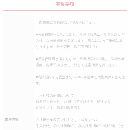
募集要項
『医療機器営業(2025年8月入社予定)』
■医療機関や代理店に対し、生体情報モニタや血圧計など
の様々な医療機器を提案します。製品によって単価は異
なりますが、数十万円～数百万円程です。
■販売代理店と協力しながら医療機関へ訪問し、医師や看
護師、臨床工学技士らに対して提案活動を行います。
■商談開始から受注まで2～3年を要する大型案件もありま
す。
【入社後の研修について】
数週間～数ヶ月 ※別拠点で実施する可能性あり
別途ＯＪＴ、階層別教育有り
業務内容
入社後半年程度で戦力として成長すべく
①入社時、②入社後50日、③入社後150日の計3回に分か