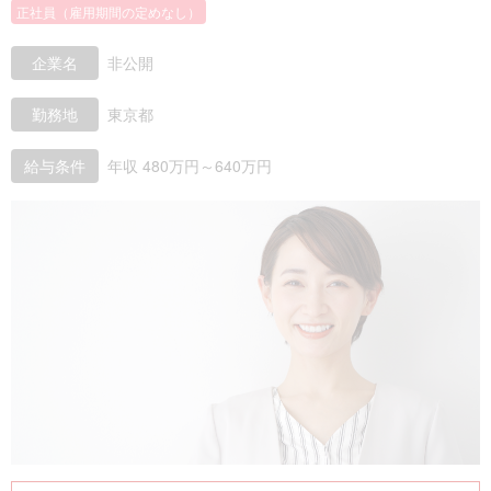
正社員（雇用期間の定めなし）
企業名
非公開
勤務地
東京都
給与条件
年収 480万円～640万円