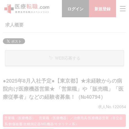
ログイン
新規登録
求人概要
WEB応募する
●2025年8月入社予定●【東京都】★未経験からの病
院向け医療機器営業★ 「営業職」や「販売職」「医
療従事者」などの経験者募集！（№40794）
求人No.122054
営業職（医療機器）、営業職（医療機器）／治療用具/医療機器営業（非立会
系/創傷被覆/血糖測定器/ME機器/モダリティ系）