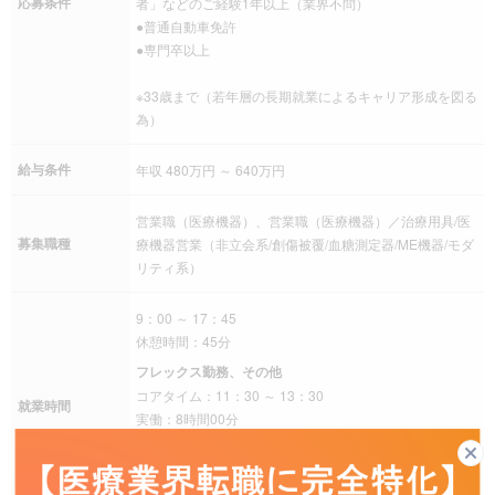
応募条件
者」などのご経験1年以上（業界不問）
●普通自動車免許
●専門卒以上
※33歳まで（若年層の長期就業によるキャリア形成を図る
為）
給与条件
年収 480万円 ～ 640万円
営業職（医療機器）、営業職（医療機器）／治療用具/医
募集職種
療機器営業（非立会系/創傷被覆/血糖測定器/ME機器/モダ
リティ系）
9：00 ～ 17：45
休憩時間：45分
フレックス勤務、その他
コアタイム：11：30 ～ 13：30
就業時間
実働：8時間00分
その他
※入社6か月後、所属長の認可があればフレックスタイ
ム制へ移行