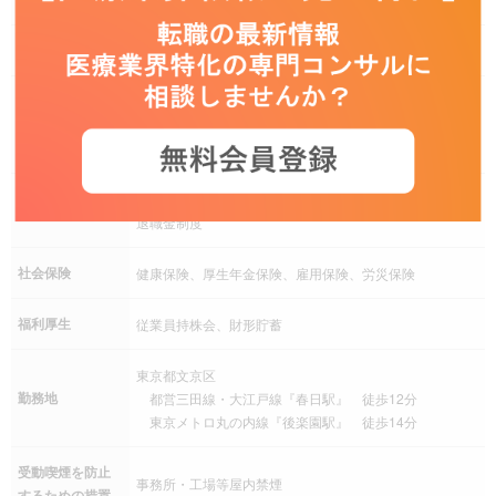
残業
月20時間以上の見込み
完全週休二日制（土日曜日）、祝日、夏季休暇、年末年
休日休暇
始、有給休暇、慶弔休暇、リフレッシュ、産前産後休
暇、介護休暇、年間休日120日以上
残業手当、住宅手当、交通費（通勤手当）、家族手当、
手当
退職金制度
社会保険
健康保険、厚生年金保険、雇用保険、労災保険
福利厚生
従業員持株会、財形貯蓄
東京都文京区
勤務地
都営三田線・大江戸線『春日駅』 徒歩12分
東京メトロ丸の内線『後楽園駅』 徒歩14分
受動喫煙を防止
事務所・工場等屋内禁煙
するための措置