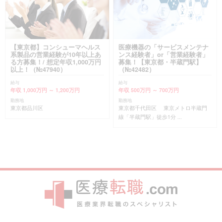
【東京都】コンシューマヘルス
医療機器の「サービスメンテナ
系製品の営業経験が10年以上あ
ンス経験者」or「営業経験者」
る方募集！/ 想定年収1,000万円
募集！【東京都・半蔵門駅】
以上！（№47940）
（№42482）
給与
給与
年収 1,000万円 ～ 1,200万円
年収 500万円 ～ 700万円
勤務地
勤務地
東京都品川区
東京都千代田区 東京メトロ半蔵門
線「半蔵門駅」徒歩1分 ...