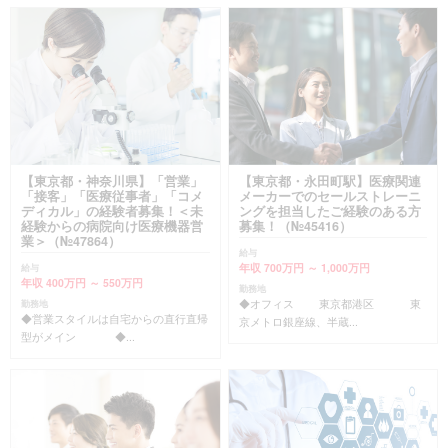
【東京都・神奈川県】「営業」
【東京都・永田町駅】医療関連
「接客」「医療従事者」「コメ
メーカーでのセールストレーニ
ディカル」の経験者募集！＜未
ングを担当したご経験のある方
経験からの病院向け医療機器営
募集！（№45416）
業＞（№47864）
給与
年収 700万円 ～ 1,000万円
給与
年収 400万円 ～ 550万円
勤務地
◆オフィス 東京都港区 東
勤務地
◆営業スタイルは自宅からの直行直帰
京メトロ銀座線、半蔵...
型がメイン ◆...