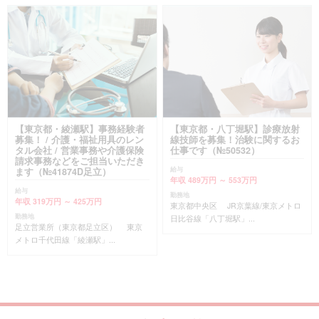
【東京都・綾瀬駅】事務経験者
【東京都・八丁堀駅】診療放射
募集！ / 介護・福祉用具のレン
線技師を募集！治験に関するお
タル会社 / 営業事務や介護保険
仕事です（№50532）
請求事務などをご担当いただき
給与
ます（№41874D足立）
年収 489万円 ～ 553万円
給与
勤務地
年収 319万円 ～ 425万円
東京都中央区 JR京葉線/東京メトロ
勤務地
日比谷線「八丁堀駅」...
足立営業所（東京都足立区） 東京
メトロ千代田線「綾瀬駅」...