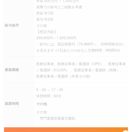
年収 500万円 ～ 1,000万円
前職での給与とご経験を考慮
昇給 年1回
賞与 年2回
給与条件
その他
【想定月給】
399,000円～1,305,000円
・給与には、固定残業代（76,988円～、30時間相当分）
を含みます→1日あたりのみなし労働時間：9時間0分
医療従事者、医療従事者／看護師（OPE） 、医療従事者
募集職種
／看護師（ICU/ER） 、医療従事者／看護師（病棟） 、
医療従事者／看護師（外来その他）
9：00 ～ 17：45
休憩時間：60分
就業時間
その他
その他
専門業務型裁量労働制
残業
残業は月により変動あり