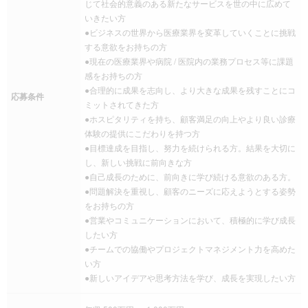
じて社会的意義のある新たなサービスを世の中に広めて
いきたい方
●ビジネスの世界から医療業界を変革していくことに挑戦
する意欲をお持ちの方
●現在の医療業界や病院 / 医院内の業務プロセス等に課題
感をお持ちの方
●合理的に成果を志向し、より大きな成果を残すことにコ
応募条件
ミットされてきた方
●ホスピタリティを持ち、顧客満足の向上やより良い診療
体験の提供にこだわりを持つ方
●目標達成を目指し、努力を続けられる方。結果を大切に
し、新しい挑戦に前向きな方
●自己成長のために、前向きに学び続ける意欲のある方。
●問題解決を重視し、顧客のニーズに応えようとする姿勢
をお持ちの方
●営業やコミュニケーションにおいて、積極的に学び成長
したい方
●チームでの協働やプロジェクトマネジメント力を高めた
い方
●新しいアイデアや思考方法を学び、成長を実現したい方