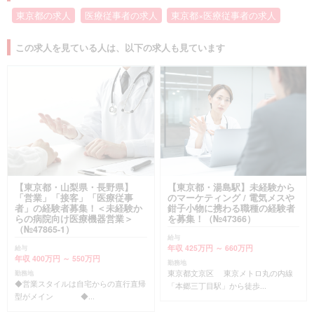
東京都の求人
医療従事者の求人
東京都×医療従事者の求人
この求人を見ている人は、以下の求人も見ています
【東京都・山梨県・長野県】
【東京都・湯島駅】未経験から
「営業」「接客」「医療従事
のマーケティング / 電気メスや
者」の経験者募集！＜未経験か
鉗子小物に携わる職種の経験者
らの病院向け医療機器営業＞
を募集！（№47366）
（№47865-1）
給与
年収 425万円 ～ 660万円
給与
年収 400万円 ～ 550万円
勤務地
東京都文京区 東京メトロ丸の内線
勤務地
◆営業スタイルは自宅からの直行直帰
「本郷三丁目駅」から徒歩...
型がメイン ◆...