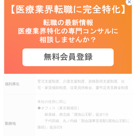
完全週休二日制（土日曜日）、祝日、年末年始、有給休
暇、慶弔休暇、産前産後休暇、介護休暇、年間休日120日
休日休暇
以上
その他 ※年間休日122日（2024年度）
残業手当、交通費（通勤手当）
手当
その他 確定拠出年金制度あり
社会保険
健康保険、厚生年金保険、雇用保険、労災保険
育児支援制度、介護支援制度、資格取得支援制度、社
福利厚生
宅・家賃補助制度、従業員持株会、慶弔災害見舞金制度
本社の住所に同じ
◆オフィス（東京都港区）
銀座線、南北線「溜池山王駅」徒歩1分
千代田線、丸ノ内線「国会議事堂前駅(溜池山王駅に
勤務地
接続)」徒歩2分