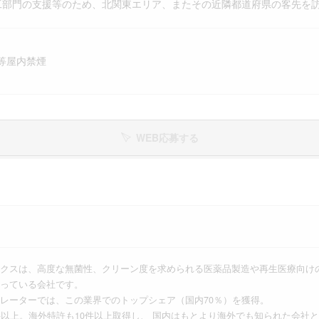
工部門の支援等のため、北関東エリア、またその近隣都道府県の客先を
等屋内禁煙
WEB応募する
クスは、高度な無菌性、クリーン度を求められる医薬品製造や再生医療向け
っている会社です。
レーターでは、この業界でのトップシェア（国内70％）を獲得。
件以上。海外特許も10件以上取得し、 国内はもとより海外でも知られた会社