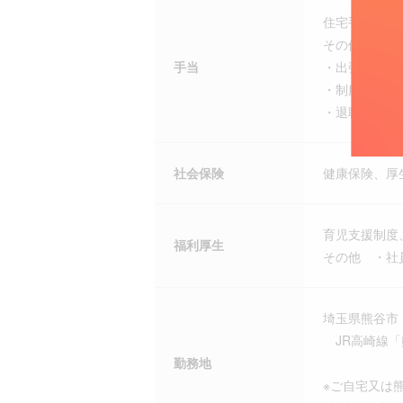
住宅手当、食
その他 ・各
手当
・出張手当（
・制服貸与
・退職金制度
社会保険
健康保険、厚
育児支援制度
福利厚生
その他 ・社
埼玉県熊谷市
JR高崎線「
勤務地
※ご自宅又は