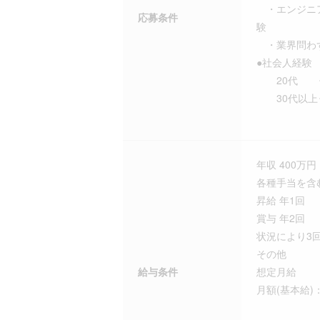
・エンジニア
応募条件
験
・業界問わ
●社会人経
20代 ･･
30代以上･
年収 400万円 
各種手当を含
昇給 年1回
賞与 年2回
状況により3
その他
給与条件
想定月給 ：23
月額(基本給)：2