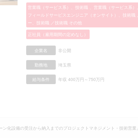
営業職（サービス系）、技術職 、営業職（サービス系）
フィールドサービスエンジニア（オンサイト）、技術職 
ー、技術職 ／技術職 その他
正社員（雇用期間の定めなし）
企業名
非公開
勤務地
埼玉県
給与条件
年収 400万円～750万円
ーン化設備の受注から納入までのプロジェクトマネジメント・技術営業