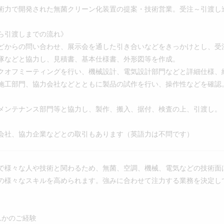
術力で開発された無菌クリーン化装置の提案・技術営業。受注～引渡し
ら引渡しまでの流れ》
どからの問い合わせ、展示会を通した引き合いなどをきっかけとし、受
隊などと協力し、見積書、基本仕様書、外形図等を作成。
クオフミーティングを行い、機械設計、電気設計部門などと詳細仕様、
施工部門、協力会社などとともに製品の試作を行い、操作性などを確認
メンテナンス部門等と協力し、製作、搬入、据付、検査の上、引渡し。
会社、協力企業などとの取引もあります（英語力は不問です）
で様々な人や技術と関わるため、無菌、空調、機械、電気などの技術面
の様々なスキルを高められます。強みに合わせて注力する業務を決定し
れかのご経験