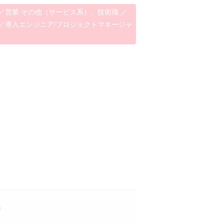
／営業 その他（サービス系）、技術職 ／
／導入エンジニア/プロジェクトマネージャ
』