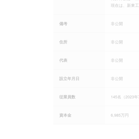
現在は、新東工
備考
非公開
住所
非公開
代表
非公開
設立年月日
非公開
従業員数
145名（2023
資本金
6,985万円