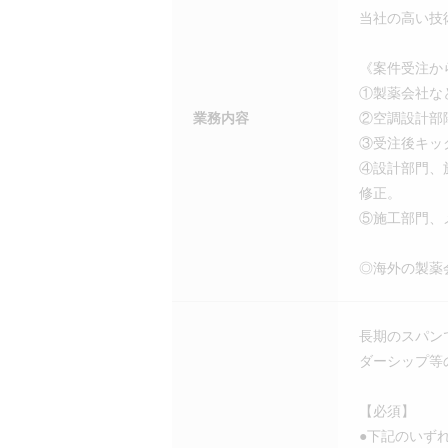
当社の高い技
《案件受注か
①製薬会社な
業務内容
②空調設計部
③受注後キッ
④設計部門、
修正。
⑤施工部門、
◎海外の製薬
長期のスパン
ダーシップ等
【必須】
●下記のいず