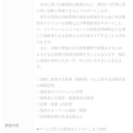
法令に基づき倫理的な配慮のもと、適性かつ円滑に質
の高い治験が実施できるようサポートします。
多忙な医師の治験業務の負担を軽減するために申請書
類やスケジュール調整などの事務処理をサポートした
り、インフォームドコンセントや同意説明補助などを通
じて被験者となる患者さんの心身をケアすることも求め
られます。
また、治験が実施される医療機関で業務をするため、
さまざまな医療の現場を経験することになります。幅広
い知識が求められる一方、やりがいも大きいと言えま
す。
〇治験に参加する患者（被験者）さんに対する試験内容
の補助説明
〇被験者のスケジュール管理
〇被験者との面談・服薬状況の確認
〇診療・検査への同席
〇院内スタッフへの連絡・調整
〇症例報告書の作成支援など
業務内容
■チームで互いの業務をフォローし合う体制