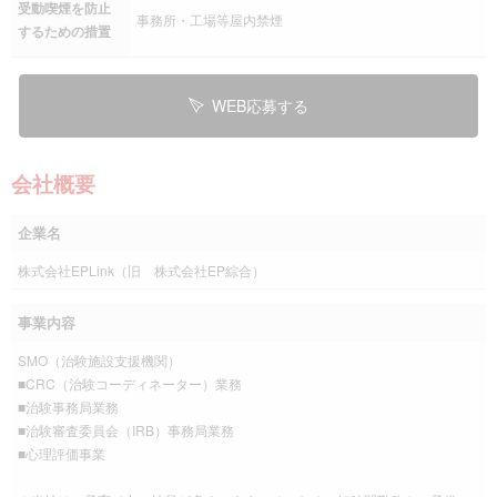
受動喫煙を防止
事務所・工場等屋内禁煙
するための措置
WEB応募する
会社概要
企業名
株式会社EPLink（旧 株式会社EP綜合）
事業内容
SMO（治験施設支援機関）
■CRC（治験コーディネーター）業務
■治験事務局業務
■治験審査委員会（IRB）事務局業務
■心理評価事業