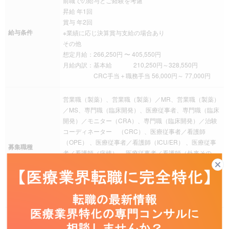
前職での給与とご経験を考慮
昇給 年1回
賞与 年2回
給与条件
※業績に応じ決算賞与支給の場合あり
その他
想定月給：266,250円 〜 405,550円
月給内訳：基本給 210,250円～328,550円
CRC手当＋職務手当 56,000円～ 77,000円
営業職（製薬）、営業職（製薬）／MR、営業職（製薬）
／MS、専門職（臨床開発）、医療従事者、専門職（臨床
開発）／モニター（CRA）、専門職（臨床開発）／治験
コーディネーター （CRC）、医療従事者／看護師
（OPE） 、医療従事者／看護師（ICU/ER） 、医療従事
募集職種
者／看護師（病棟） 、医療従事者／看護師（外来その
他） 、医療従事者／薬剤師、医療従事者／臨床検査技
師、医療従事者／臨床工学技士、医療従事者／診療放射
線技師、医療従事者／PT/理学療法士、医療従事者／獣医
師、医療従事者／介護福祉士、医療従事者／臨床心理士
フレックス勤務、その他