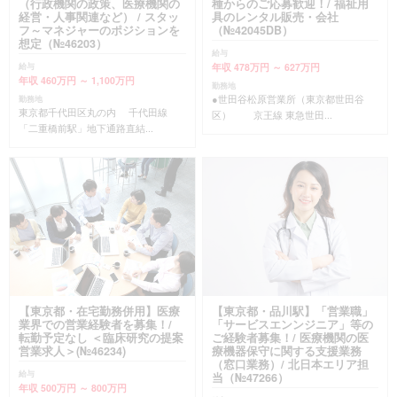
（行政機関の政策、医療機関の
種からのご応募歓迎！/ 福祉用
経営・人事関連など） / スタッ
具のレンタル販売・会社
フ～マネジャーのポジションを
（№42045DB）
想定（№46203）
給与
年収 478万円 ～ 627万円
給与
年収 460万円 ～ 1,100万円
勤務地
●世田谷松原営業所（東京都世田谷
勤務地
東京都千代田区丸の内 千代田線
区） 京王線 東急世田...
「二重橋前駅」地下通路直結...
【東京都・在宅勤務併用】医療
【東京都・品川駅】「営業職」
業界での営業経験者を募集！/
「サービスエンンジニア」等の
転勤予定なし ＜臨床研究の提案
ご経験者募集！/ 医療機関の医
営業求人＞(№46234)
療機器保守に関する支援業務
（窓口業務）/ 北日本エリア担
給与
当（№47266）
年収 500万円 ～ 800万円