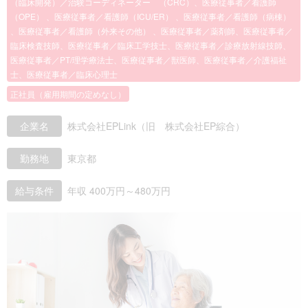
（臨床開発）／治験コーディネーター （CRC）、医療従事者／看護師
（OPE） 、医療従事者／看護師（ICU/ER） 、医療従事者／看護師（病棟）
、医療従事者／看護師（外来その他） 、医療従事者／薬剤師、医療従事者／
臨床検査技師、医療従事者／臨床工学技士、医療従事者／診療放射線技師、
医療従事者／PT/理学療法士、医療従事者／獣医師、医療従事者／介護福祉
士、医療従事者／臨床心理士
正社員（雇用期間の定めなし）
企業名
株式会社EPLink（旧 株式会社EP綜合）
勤務地
東京都
給与条件
年収 400万円～480万円