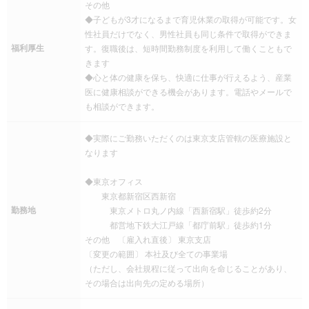
その他
◆子どもが3才になるまで育児休業の取得が可能です。女
性社員だけでなく、男性社員も同じ条件で取得ができま
福利厚生
す。復職後は、短時間勤務制度を利用して働くこともで
きます
◆心と体の健康を保ち、快適に仕事が行えるよう、産業
医に健康相談ができる機会があります。電話やメールで
も相談ができます。
◆実際にご勤務いただくのは東京支店管轄の医療施設と
なります
◆東京オフィス
東京都新宿区西新宿
勤務地
東京メトロ丸ノ内線「西新宿駅」徒歩約2分
都営地下鉄大江戸線「都庁前駅」徒歩約1分
その他 〔雇入れ直後〕 東京支店
〔変更の範囲〕 本社及び全ての事業場
（ただし、会社規程に従って出向を命じることがあり、
その場合は出向先の定める場所）