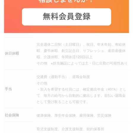
実働：7時間30分
就業時間
その他
※コアタイム無し ※フレキシブルタイム 7時～22時
残業
残業は月により変動あり
完全週休二日制（土日曜日）、祝日、年末年始、有給休
暇、慶弔休暇、創立記念日、リフレッシュ、産前産後休
休日休暇
暇、介護休暇、年間休日120日以上
その他 ※担当施設によっては土・日に出勤の可能性あり
交通費（通勤手当）、退職金制度
その他
手当
・加入を希望する社員には、確定拠出年金（401k）とし
て、毎月の給与から自動的に拠出します。前払い退職金
として受け取ることも可能です。
社会保険
健康保険、厚生年金保険、雇用保険、労災保険
育児支援制度、介護支援制度、契約保養所