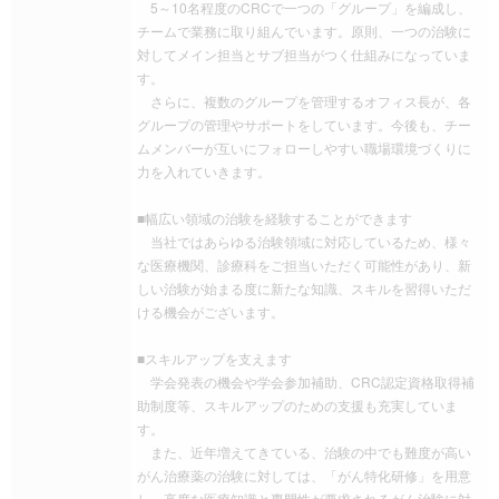
5～10名程度のCRCで一つの「グループ」を編成し、
チームで業務に取り組んでいます。原則、一つの治験に
対してメイン担当とサブ担当がつく仕組みになっていま
す。
さらに、複数のグループを管理するオフィス長が、各
グループの管理やサポートをしています。今後も、チー
ムメンバーが互いにフォローしやすい職場環境づくりに
力を入れていきます。
■幅広い領域の治験を経験することができます
当社ではあらゆる治験領域に対応しているため、様々
な医療機関、診療科をご担当いただく可能性があり、新
しい治験が始まる度に新たな知識、スキルを習得いただ
ける機会がございます。
■スキルアップを支えます
学会発表の機会や学会参加補助、CRC認定資格取得補
助制度等、スキルアップのための支援も充実していま
す。
また、近年増えてきている、治験の中でも難度が高い
がん治療薬の治験に対しては、「がん特化研修」を用意
し、高度な医療知識と専門性が要求されるがん治験に対