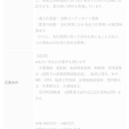
応できる、質の高いCRCを育成しています。
〔雇入れ直後〕 治験コーディネート業務
〔変更の範囲〕 当社事業にかかる全ての業務への配置転
換あり
（ただし、会社規程に従って出向を命じることがあり、
その場合は出向先の定める業務）
【必須】
●次のいずれかの要件を満たす方
①看護師、薬剤師、臨床検査技師、獣医師、管理栄養
士（病院での栄養指導経験必須）、臨床心理士、ＭＲ、
MS、CRA、臨床工学技師、診療放射線技師、理学療法
応募条件
士、作業療法士、介護福祉士
②CRC経験者 ※経験者であれば上記の資格は問いま
せん
年収 400万円 ～ 480万円