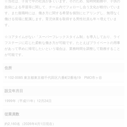
☆当社は、子育て中の社員が多くいます。そのため、短時間勤務や、子供の
急病による早退等に関して、チーム内でフォローし合う文化が根付いていま
す。また復職時には、働き方に関する希望を個別にヒアリングし、無理なく
働ける現場に配属します。育児休業を取得する男性社員も年々増えていま
す。
☆コアタイムがない「スーパーフレックスタイム制」を導入しており、ライ
フステージに応じた柔軟な働き方が可能です。たとえばプライベートの用事
があって早めに帰宅したいという場合は、業務時間を調整して勤務すること
が可能です。
住所
〒102-0085 東京都東京都千代田区六番町2番地19 PMO市ヶ谷
設立年月日
1999年（平成11年）12月24日
従業員数
約2,160名（2026年4月1日現在）