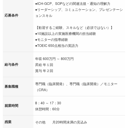
●ICH-GCP、SOPなどの関連法規・通知の理解力
●リーダーシップ、コミュニケーション、プレゼンテーシ
応募条件
ョンスキル
【歓迎するご経験、スキルなど（必須ではない）】
●10施設以上の実施医療機関の担当経験
●モニターの指導経験
●TOEIC 650点相当の英語力
年収 600万円 ～ 800万円
給与条件
昇給 年１回
賞与 年２回
専門職（臨床開発）、専門職（臨床開発）／モニター
募集職種
（CRA）
8：40 ～ 17：30
就業時間
休憩時間：60分
残業
その他 月20時間未満の見込み