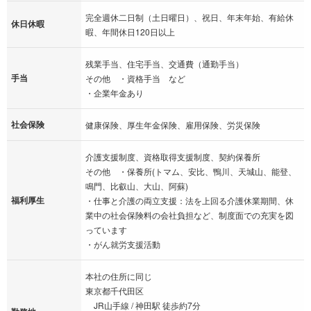
完全週休二日制（土日曜日）、祝日、年末年始、有給休
休日休暇
暇、年間休日120日以上
残業手当、住宅手当、交通費（通勤手当）
手当
その他 ・資格手当 など
・企業年金あり
社会保険
健康保険、厚生年金保険、雇用保険、労災保険
介護支援制度、資格取得支援制度、契約保養所
その他 ・保養所(トマム、安比、鴨川、天城山、能登、
鳴門、比叡山、大山、阿蘇)
福利厚生
・仕事と介護の両立支援：法を上回る介護休業期間、休
業中の社会保険料の会社負担など、制度面での充実を図
っています
・がん就労支援活動
本社の住所に同じ
東京都千代田区
JR山手線 / 神田駅 徒歩約7分