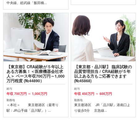
中央線、総武線「飯田橋...
【東京都】CRA経験が５年以上
【東京都・品川駅】 臨床試験の
ある方募集！＜医療機器会社求
品質管理担当 / CRA経験が５年
人＞ ベース年収700万円～1,000
以上ある方もご応募できます
万円程度 (№44890）
(№45868)
給与
給与
年収 700万円 ～ 1,000万円
年収 450万円 ～ 600万円
勤務地
勤務地
＜本社＞ 東京都港区（最寄り
東京都港区 JR「品川駅」港南口よ
駅：JR山手線「品川駅」）...
り徒歩5分 京急線...