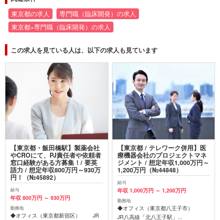
東京都の求人
専門職（臨床開発）の求人
東京都×専門職（臨床開発）の求人
この求人を見ている人は、以下の求人も見ています
【東京都・飯田橋駅】製薬会社
【東京都 / テレワーク併用】医
やCROにて、PJ責任者や依頼者
療機器会社のプロジェクトマネ
窓口経験がある方募集！/ 要英
ジメント / 想定年収1,000万円～
語力 / 想定年収800万円～930万
1,200万円（№44848）
円！（№45892）
給与
年収 1,000万円 ～ 1,200万円
給与
年収 800万円 ～ 930万円
勤務地
◆オフィス（東京都八王子市）
勤務地
◆オフィス（東京都新宿区） JR
JR八高線「北八王子駅」...