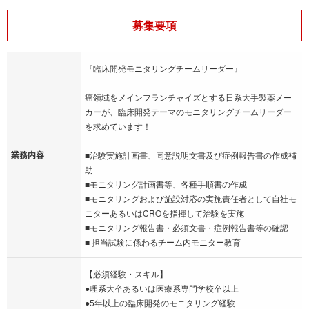
募集要項
『臨床開発モニタリングチームリーダー』
癌領域をメインフランチャイズとする日系大手製薬メー
カーが、臨床開発テーマのモニタリングチームリーダー
を求めています！
業務内容
■治験実施計画書、同意説明文書及び症例報告書の作成補
助
■モニタリング計画書等、各種手順書の作成
■モニタリングおよび施設対応の実施責任者として自社モ
ニターあるいはCROを指揮して治験を実施
■モニタリング報告書・必須文書・症例報告書等の確認
■ 担当試験に係わるチーム内モニター教育
【必須経験・スキル】
●理系大卒あるいは医療系専門学校卒以上
●5年以上の臨床開発のモニタリング経験