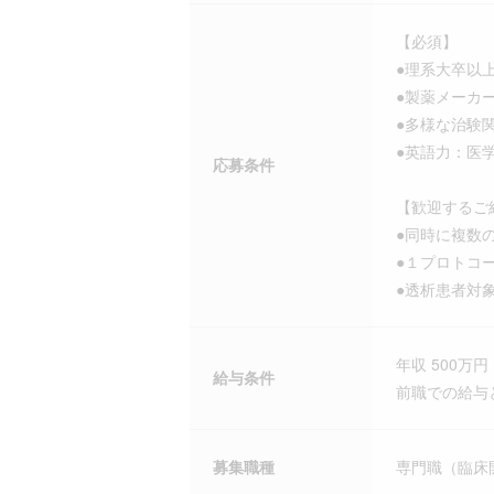
【必須】
●理系大卒以
●製薬メーカ
●多様な治験
●英語力：医
応募条件
【歓迎するご
●同時に複数
●１プロトコ
●透析患者対
年収 500万円 
給与条件
前職での給与
募集職種
専門職（臨床