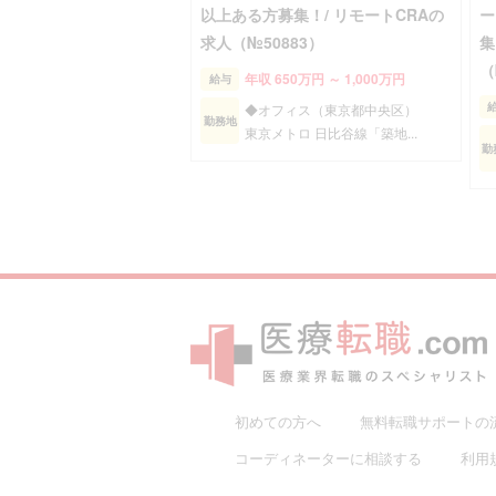
以上ある方募集！/ リモートCRAの
ー
求人（№50883）
集
（
年収 650万円 ～ 1,000万円
給与
◆オフィス（東京都中央区）
勤務地
東京メトロ 日比谷線「築地...
勤
初めての方へ
無料転職サポートの
コーディネーターに相談する
利用