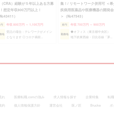
（CRA）経験が５年以上ある方募
集！/ リモートワーク併用可 ＜希
！想定年収800万円以上！
疾病用医薬品や医療機器の開発会
№43411）
＞（№47543）
年収 800万円 ～ 1,100万円
年収 700万円 ～ 900万円
給与
給与
受託の場合：テレワークがメイン
◆オフィス（東京都中央区
務地
勤務地
となります ◎コロナ禍前...
地下鉄東西線・日比谷線「茅...
流れ
医療転職.comの強み
求人情報を探す
企業特集
転職
規約
個人情報保護方針
運営会社
医ノ匠
Brucke
ポ