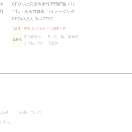
少
CROでの安全性情報管理経験 が７
社
年以上ある方募集！/イメージング
CROの求人 (№47772)
年収 800万円 ～ 1,200万円
給与
）
東京都港区 JR「品川駅」港南口
勤務地
より徒歩5分 京急線...
Q&A
転職ノウハウ
ジナス