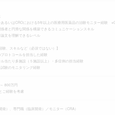
上
ーあるいはCROにおける5年以上の医療用医薬品の治験モニター経験 ※
関係者と円滑な関係を構築できるコミュニケーションスキル
学論文を理解できるレベル
経験、スキルなど（必須ではない）】
のプロトコールを担当した経験
ール当たり多施設（５施設以上）・多症例の担当経験
象試験のモニタリング経験
～ 800万円
とご経験を考慮
開発）、専門職（臨床開発）／モニター（CRA）