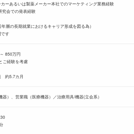
ーカーあるいは製薬メーカー本社でのマーケティング業務経験
/研究会での発表経験
（若年層の長期就業におけるキャリア形成を図る為）
問です
～ 850万円
とご経験を考慮
 約5.7カ月
機器）、営業職（医療機器）／治療用具/機器(立会系）
30
分