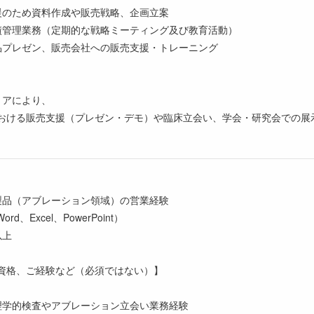
援のため資料作成や販売戦略、企画立案
績管理業務（定期的な戦略ミーティング及び教育活動）
品プレゼン、販売会社への販売支援・トレーニング
リアにより、
ける販売支援（プレゼン・デモ）や臨床立会い、学会・研究会での展
製品（アブレーション領域）の営業経験
rd、Excel、PowerPoint）
以上
資格、ご経験など（必須ではない）】
理学的検査やアブレーション立会い業務経験