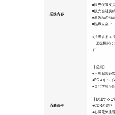
■販売促進支
■販売会社実
業務内容
■新製品の商
■臨床立会い
※担当するエ
医療機関にお
す
【必須】
●不整脈関連
●PCスキル（Wo
●専門学校卒
【歓迎するご
応募条件
●CDRの資格
●心臓電気生