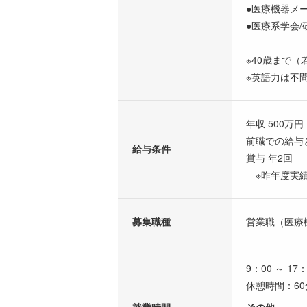
●医療機器メ
●医療系学会
※40歳まで
※英語力は不
年収 500万円 
前職での給与
給与条件
賞与 年2回
※昨年度実績
募集職種
営業職（医療
9：00 ～ 17：
休憩時間：60