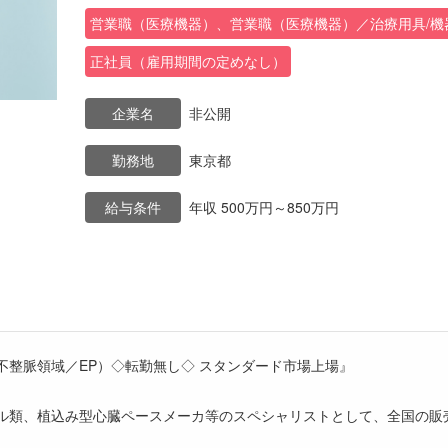
営業職（医療機器）、営業職（医療機器）／治療用具/機
正社員（雇用期間の定めなし）
企業名
非公開
勤務地
東京都
給与条件
年収 500万円～850万円
不整脈領域／EP）◇転勤無し◇ スタンダード市場上場』
ル類、植込み型心臓ペースメーカ等のスペシャリストとして、全国の販