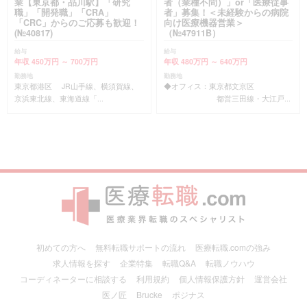
業【東京都・品川駅】「研究
者（業種不問）」or「医療従事
職」「開発職」「CRA」
者」募集！＜未経験からの病院
「CRC」からのご応募も歓迎！
向け医療機器営業＞
(№40817)
（№47911B）
給与
給与
年収 450万円 ～ 700万円
年収 480万円 ～ 640万円
勤務地
勤務地
東京都港区 JR山手線、横須賀線、
◆オフィス：東京都文京区
京浜東北線、東海道線「...
都営三田線・大江戸...
初めての方へ
無料転職サポートの流れ
医療転職.comの強み
求人情報を探す
企業特集
転職Q&A
転職ノウハウ
コーディネーターに相談する
利用規約
個人情報保護方針
運営会社
医ノ匠
Brucke
ポジナス