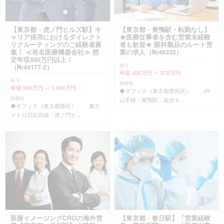
【東京都・虎ノ門ヒルズ駅】キ
【東京都・巣鴨駅・転勤なし】
ャリア採用におけるダイレクト
★医療従事者を含む営業未経験
リクルーティングのご経験者募
者も歓迎★ 眼科製品のルート営
集！ ≪有名医療機器会社≫ 想
業の求人（№46332）
定年収590万円以上！
給与
（№44177-2）
年収 400万円 ～ 578万円
給与
勤務地
年収 590万円 ～ 1,000万円
◆オフィス（東京都豊島区） JR
勤務地
山手線「巣鴨駅」徒歩６...
◆オフィス（東京都港区） 東京
メトロ日比谷線「虎ノ門ヒ...
医療イメージングCROの海外営
【東京都・春日駅】「営業経験