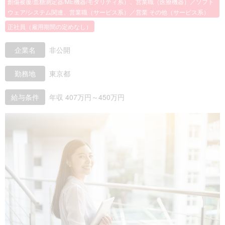
創傷被覆/血糖測定器/ME機器/モダリティ系）、営業職（医療機器）／ソフト
ウェア/システム関連、営業職（サービス系）／営業 その他（サービス系）
正社員（雇用期間の定めなし）
企業名
非公開
勤務地
東京都
給与条件
年収 407万円～450万円