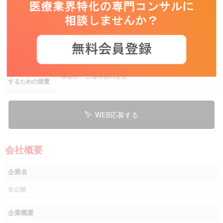
東京都八王子市
京王相模原線「南大沢駅」徒歩4分
勤務地
その他 転勤有
（ただし転居を伴う異動の頻度は低くエリア内での担当
替えがメイン）
受動喫煙を防止
事務所・工場等屋内禁煙
するための措置
WEB応募する
会社概要
企業名
非公開
企業概要