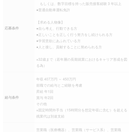
もしくは、数字目標を持った販売接客経験 3 年以上
●普通自動車運転免許
【求める人物像】
応募条件
●自ら考え、行動できる方
●正しいことを正しく行う努力をし続けられる方
●学習意欲にあふれている方
●人と接し、貢献することに努められる方
※32歳まで（若年層の長期就業におけるキャリア形成を図
る為）
年収 407万円 ～ 450万円
前職での給与とご経験を考慮
昇給 年1回
給与条件
賞与 年2回
その他
※固定時間外手当（15時間分を想定年収に含む）を超える
残業代は別途支給
営業職（医療機器）、営業職（サービス系）、営業職