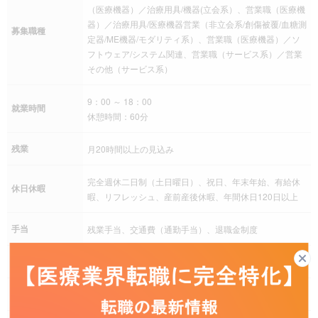
（医療機器）／治療用具/機器(立会系）、営業職（医療機
器）／治療用具/医療機器営業（非立会系/創傷被覆/血糖測
募集職種
定器/ME機器/モダリティ系）、営業職（医療機器）／ソ
フトウェア/システム関連、営業職（サービス系）／営業
その他（サービス系）
9：00 ～ 18：00
就業時間
休憩時間：60分
残業
月20時間以上の見込み
完全週休二日制（土日曜日）、祝日、年末年始、有給休
休日休暇
暇、リフレッシュ、産前産後休暇、年間休日120日以上
手当
残業手当、交通費（通勤手当）、退職金制度
社会保険
健康保険、厚生年金保険、雇用保険、労災保険
福利厚生
資格取得支援制度、従業員持株会、慶弔災害見舞金制度