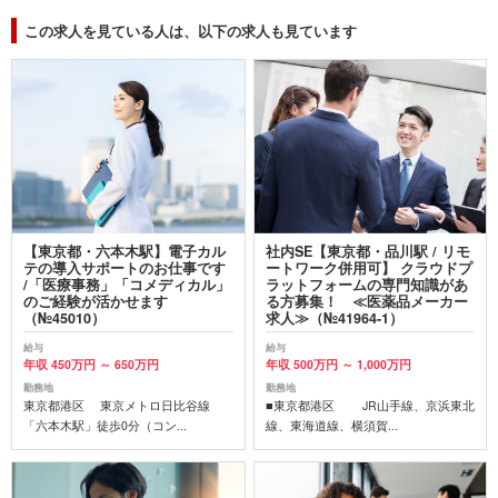
この求人を見ている人は、以下の求人も見ています
【東京都・六本木駅】電子カル
社内SE【東京都・品川駅 / リモ
テの導入サポートのお仕事です
ートワーク併用可】 クラウドプ
/「医療事務」「コメディカル」
ラットフォームの専門知識があ
のご経験が活かせます
る方募集！ ≪医薬品メーカー
（№45010）
求人≫（№41964-1）
給与
給与
年収 450万円 ～ 650万円
年収 500万円 ～ 1,000万円
勤務地
勤務地
東京都港区 東京メトロ日比谷線
■東京都港区 JR山手線、京浜東北
「六本木駅」徒歩0分（コン...
線、東海道線、横須賀...