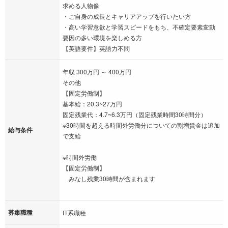
求める人物像
・ご自身の成長とキャリアアップを行いたい方
・高い学習意欲と学習スピードをもち、不確定要素変動
要因の多い環境を楽しめる方
【英語要件】英語力不問
年収 300万円 ～ 400万円
その他
【固定労働制】
基本給：20.3~27万円
固定残業代：4.7~6.3万円（固定残業時間30時間分）
※30時間を超える時間外労働分についての割増賃金は追加
給与条件
で支給
※時間外労働
【固定労働制】
みなし残業30時間が含まれます
募集職種
IT系職種