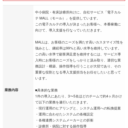
中小病院・有床診療所向けに、自社サービス「電子カル
テ MALL（モール）」を提供しています。
この電子カルテの導入が決まったお客様へ、本番稼働に
向けて、導入支援を行なっていただきます。
MALLは、お客様のニーズを満たす高いカスタマイズ性を
強みとし、継続率は99%と高い水準を維持しています。
この高い水準で顧客満足度を維持するには、サービス導
入時にお客様のニーズをしっかりと汲み取り、適切な業
務設計・構築、操作指導を行うことが大切であり、その
重要な役割となる導入支援担当をお任せしたいと思って
います。
業務内容
■具体的な業務
1件の導入にあたり、3〜5名ほどのチームで約4ヶ月かけ
て以下の業務を遂行いただきます。
・現行運用のヒアリングと、システム運用への転換提案
・運用に合わせたシステムの各種設定
・各種連携システムメーカーとの折衝
・診療所・病院に対する操作指導