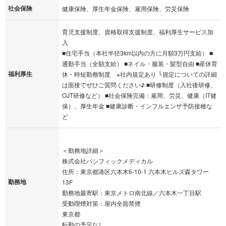
社会保険
健康保険、厚生年金保険、雇用保険、労災保険
育児支援制度、資格取得支援制度、福利厚生サービス加
入
■住宅手当（本社半径3km以内の方に月額3万円支給） ■
通勤手当（全額支給） ■ネイル・服装・髪型自由 ■産休育
福利厚生
休・時短勤務制度 ※社内規定あり └規定についての詳細
は面接でぜひご質問ください♪ ■研修制度（入社後研修、
OJT研修など） ■社会保険完備：雇用、労災、健康（IT健
保）、厚生年金 ■健康診断・インフルエンザ予防接種な
ど
＜勤務地詳細＞
株式会社パシフィックメディカル
住所：東京都港区六本木6-10-1 六本木ヒルズ森タワー
勤務地
13F
勤務地最寄駅：東京メトロ南北線／六本木一丁目駅
受動喫煙対策：屋内全面禁煙
東京都
転勤の予定なし