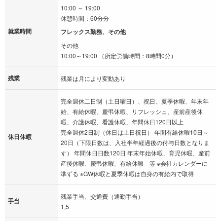
10:00 ～ 19:00
休憩時間：60分分
就業時間
フレックス勤務、その他
その他
10:00～19:00 （所定労働時間：8時間0分）
残業
残業は月により変動あり
完全週休二日制（土日曜日）、祝日、夏季休暇、年末年
始、有給休暇、慶弔休暇、リフレッシュ、産前産後休
暇、介護休暇、看護休暇、年間休日120日以上
完全週休2日制（休日は土日祝日） 年間有給休暇10日～
休日休暇
20日（下限日数は、入社半年経過後の付与日数となりま
す） 年間休日日数120日 年末年始休暇、育児休暇、産前
産後休暇、慶弔休暇、有給休暇 等 ※会社カレンダーに
準ずる ※GW休暇と夏季休暇は自身の有給内で取得
残業手当、交通費（通勤手当）
手当
1,5