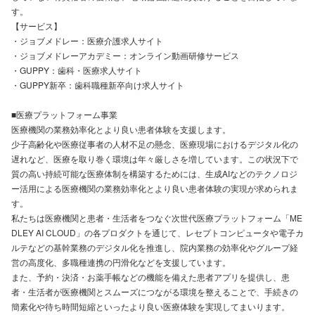
す。
【サービス】
・ジョブメドレー：医療介護求人サイト
・ジョブメドレーアカデミー：オンライン動画研修サービス
・GUPPY：歯科・医療求人サイト
・GUPPY新卒：歯科職種新卒向け求人サイト
■医療プラットフォーム事業
医療機関の業務効率化とより良い患者体験を支援します。
少子高齢化や医療従事者の人材不足の懸念、医療現場におけるデジタル化の
遅れなど、医療を取り巻く環境は年々厳しさを増しています。この状況下で
質の高い持続可能な医療体制を構築するためには、生成AIなどのテクノロジ
ー活用による医療機関の業務効率化とより良い患者体験の実現が求められま
す。
私たちは医療機関と患者・生活者をつなぐ次世代医療プラットフォーム「ME
DLEY AI CLOUD」の各プロダクトを通じて、レセプトコンピュータや電子カ
ルテなどの基幹業務のデジタル化を推進し、院内業務の効率化やグループ経
営の高度化、多職種連携の円滑化などを支援しています。
また、予約・決済・お薬手帳などの機能を備えた患者アプリを提供し、患
者・生活者が医療機関とスムーズにつながる環境を整えることで、手続きの
簡素化や待ち時間短縮といったより良い医療体験を実現してまいります。