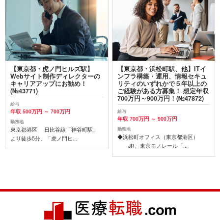
【東京都・虎ノ門ヒルズ駅】
【東京都・浜松町駅、他】ITイ
Webサイト制作ディレクターの
ンフラ構築・運用、情報セキュ
キャリアアップにお勧め！
リティのいずれかで５年以上の
(№43771)
ご経験がある方募集！ 想定年収
700万円～900万円！(№47872)
給与
年収 500万円 ～ 700万円
給与
年収 700万円 ～ 900万円
勤務地
東京都港区 日比谷線「神谷町駅」
勤務地
◆浜松町オフィス（東京都港区）
より徒歩5分、「虎ノ門ヒ...
JR、東京モノレール「...