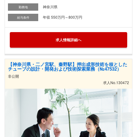
神奈川県
勤務地
年収 550万円～800万円
給与条件
求人情報詳細へ
【神奈川県・二ノ宮駅、秦野駅】押出成形技術を核とした
チューブの設計・開発および技術探索業務（№47532）
非公開
求人No.130472