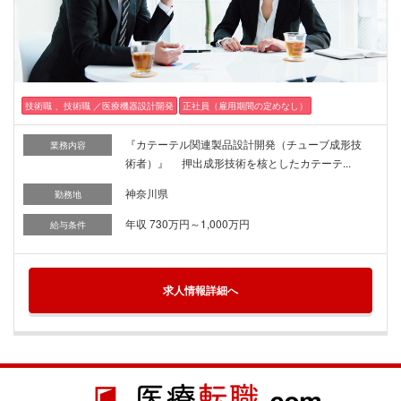
技術職 、技術職 ／医療機器設計開発
正社員（雇用期間の定めなし）
『カテーテル関連製品設計開発（チューブ成形技
業務内容
術者）』 押出成形技術を核としたカテーテ...
神奈川県
勤務地
年収 730万円～1,000万円
給与条件
求人情報詳細へ