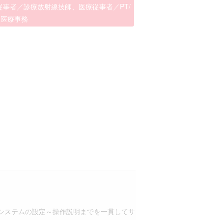
事者／診療放射線技師、医療従事者／PT/
／医療事務
システムの設定～操作説明までを一貫してサ