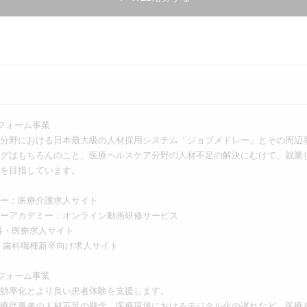
フォーム事業
分野における日本最大級の人材採用システム「ジョブメドレー」とその周辺
グはもちろんのこと、医療ヘルスケア分野の人材不足の解決にむけて、就業
を目指しています。
ー：医療介護求人サイト
ーアカデミー：オンライン動画研修サービス
歯科・医療求人サイト
卒：歯科職種新卒向け求人サイト
フォーム事業
効率化とより良い患者体験を支援します。
療従事者の人材不足の懸念、医療現場におけるデジタル化の遅れなど、医療