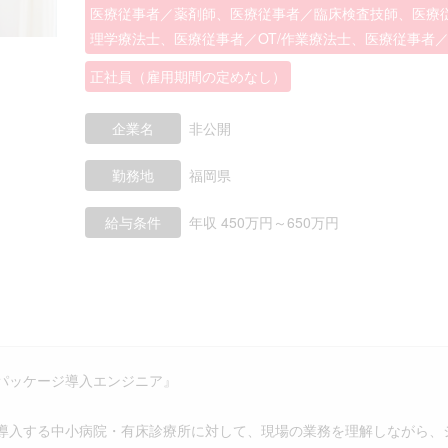
医療従事者／薬剤師、医療従事者／臨床検査技師、医療従
理学療法士、医療従事者／OT/作業療法士、医療従事者
正社員（雇用期間の定めなし）
企業名
非公開
勤務地
福岡県
給与条件
年収 450万円～650万円
パッケージ導入エンジニア』
導入する中小病院・有床診療所に対して、現場の業務を理解しながら、