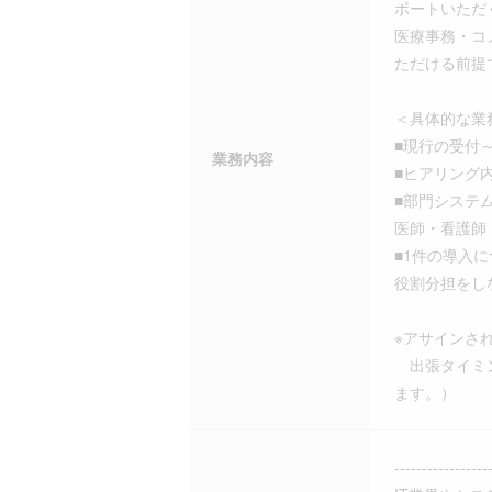
ポートいただ
医療事務・コ
ただける前提
＜具体的な業
■現行の受付
業務内容
■ヒアリング
■部門システ
医師・看護師
■1件の導入
役割分担をし
※アサインさ
出張タイミン
ます。）
-----------------