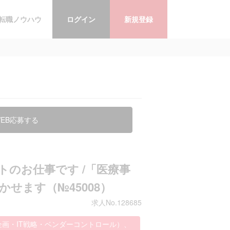
転職ノウハウ
ログイン
新規登録
EB応募する
のお仕事です /「医療事
せます（№45008）
求人No.128685
企画・IT戦略・ベンダーコントロール）、