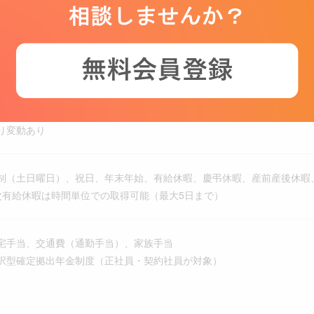
00
分
り変動あり
制（土日曜日）、祝日、年末年始、有給休暇、慶弔休暇、産前産後休暇、
次有給休暇は時間単位での取得可能（最大5日まで）
宅手当、交通費（通勤手当）、家族手当
択型確定拠出年金制度（正社員・契約社員が対象）