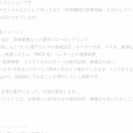
くポジションです。
メディカルなどとして培ってきた「医療機関の業務理解」を活かしつつ、
で設計されています。
務イメージ＞
～会計、病棟業務などの運用フローのヒアリング
内容にもとづいた電子カルテの各種設定（オーダー項目、マスタ、帳票
ム（検査システム、PACS 等）ベンダーとの連携調整
・医療事務・コメディカルの方々への操作説明、稼働立ち会い
につき3〜5名ほどのチームで約4ヶ月かけて進めていきます。1人で全て
ながら、段階的にできることを増やしていく体制です。
れる導入案件によって、出張が発生します。
グとしては、お客様との顔合わせや操作説明・稼働立ち会いのタイミ
-------------------