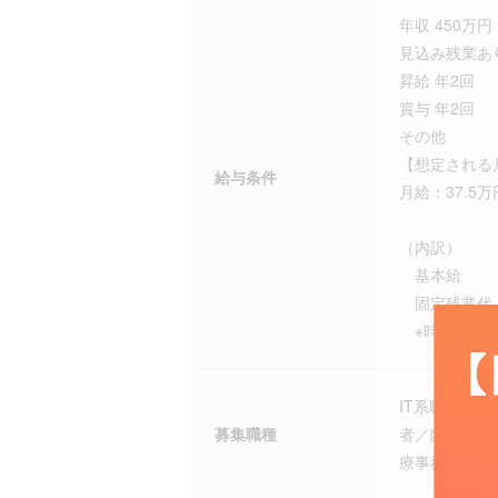
年収 450万円 
見込み残業あり
昇給 年2回
賞与 年2回
その他
【想定される
給与条件
月給：37.5万
（内訳）
基本給 ：30
固定残業代： 
※時間外労働
IT系職種、
募集職種
者／臨床検査
療事務