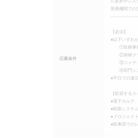
IT業界やシ
医療機関での
-----------------
【必須】
●以下いずれ
①医療事務（
②病棟クラ
応募条件
③コメディ
④部門システ
●平日での連
【歓迎するス
●電子カルテ
●医療システ
●プロジェク
●医事課での