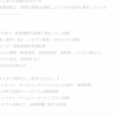
ステム導入の経験は不問です
実務経験と、現場の業務を理解しようとする姿勢を重視しています
-------------------
かの形で、医療機関の業務に関わったご経験
受付～会計、レセプト業務 いずれかのご経験）
ーク、医師事務作業補助者
カル職種（検査技師、放射線技師、薬剤師、リハビリ職など）
ム担当、院内SE など
泊出張が可能な方
キルやご経験など（必須ではない）】
、レセコン、オーダリングシステムなどの操作・運用経験
ムの導入支援やベンダーとの調整経験
トリーダー／チームリーダーとしてのご経験
レセプト点検など、診療報酬に関する知識