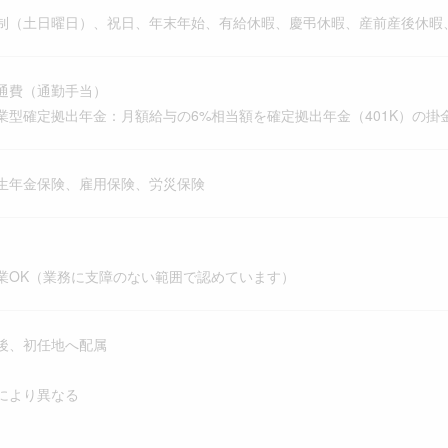
制（土日曜日）、祝日、年末年始、有給休暇、慶弔休暇、産前産後休暇、
通費（通勤手当）
業型確定拠出年金：月額給与の6%相当額を確定拠出年金（401K）の掛
生年金保険、雇用保険、労災保険
業OK（業務に支障のない範囲で認めています）
後、初任地へ配属
により異なる