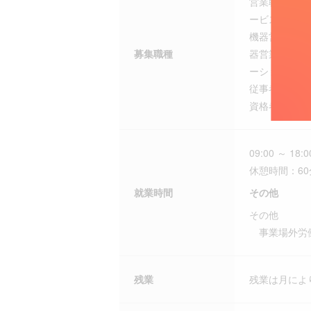
営業職（製薬
ービス系）、
機器営業（非
募集職種
器営業（DM
ーションスペ
従事者／看護
資格者その他
09:00 ～ 18:0
休憩時間：60
就業時間
その他
その他
事業場外労働
残業
残業は月によ