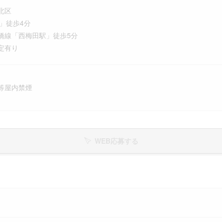
北区
」徒歩4分
線「西梅田駅」徒歩5分
定有り
等屋内禁煙
WEB応募する