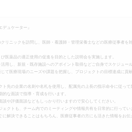
エデュケーター』
のクリニックを訪問し、医師・看護師・管理栄養士などの医療従事者を
よび医薬品の適正使用の促進を目的とした説明会を実施します。
を活用し、新規・既存施設へのアポイント取得などご自身でスケジュー
通じて医療現場のニーズや課題を把握し、プロジェクトの目標達成に貢
クト先の企業の名刺や名札を使用し、配属先の上長の指示命令に従って
期的な面談で指導・育成を行います。
面談や評価面談などもしっかり行いますので安心してください。
ジェクトも、チーム内でのミーティングや情報共有を日常的に行ってい
ぐに解決できることはもちろん、医療従事者の方にも活きた情報をお伝