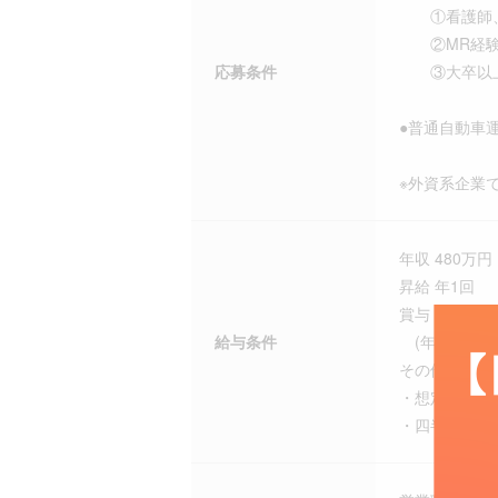
①看護師、管
②MR経験
応募条件
③大卒以上か
●普通自動車
※外資系企業
年収 480万円 
昇給 年1回
賞与 年1回
給与条件
(年俸の約10
その他
・想定される年
・四半期一時金