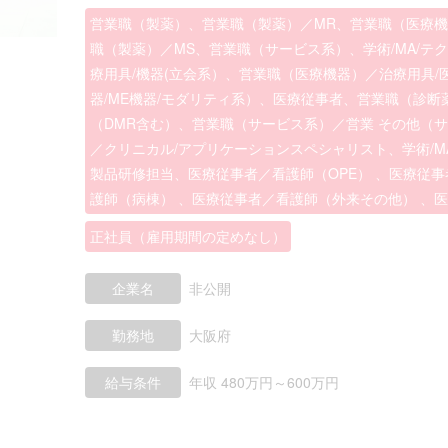
営業職（製薬）、営業職（製薬）／MR、営業職（医療
職（製薬）／MS、営業職（サービス系）、学術/MA/
療用具/機器(立会系）、営業職（医療機器）／治療用具/
器/ME機器/モダリティ系）、医療従事者、営業職（診
（DMR含む）、営業職（サービス系）／営業 その他（サ
／クリニカル/アプリケーションスペシャリスト、学術/M
製品研修担当、医療従事者／看護師（OPE） 、医療従事者
護師（病棟） 、医療従事者／看護師（外来その他） 、
正社員（雇用期間の定めなし）
企業名
非公開
勤務地
大阪府
給与条件
年収 480万円～600万円