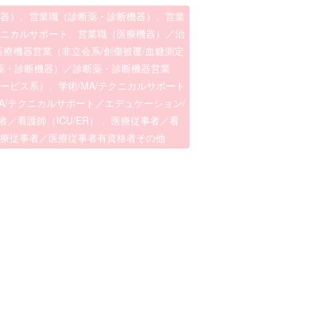
機器）、営業職（診断薬・診断機器）、営業
テクニカルサポート、営業職（医療機器）／治
医療機器営業（非立会系/創傷被覆/血糖測定
断薬・診断機器）／診断薬・診断機器営業
ービス系）、学術/MA/テクニカルサポート
A/テクニカルサポート／エデュケーション/
／看護師（ICU/ER） 、医療従事者／看
医療従事者／医療従事者有資格者その他