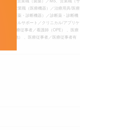
断機器）、営業職（製薬）／MS、営業職（サ
会系）、営業職（医療機器）／治療用具/医療
営業職（診断薬・診断機器）／診断薬・診断機
/テクニカルサポート／クリニカル/アプリケ
担当、医療従事者／看護師（OPE） 、医療
（外来その他） 、医療従事者／医療従事者有