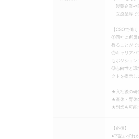
製薬企業や医
医療業界では、C
【CSOで働
①同社に所属
得ることがで
②キャリアパ
もポジション
③志向性と環
クトを提示し
★入社後の研修
★産休・育休
★副業も可能
【必須】
●下記いずれ