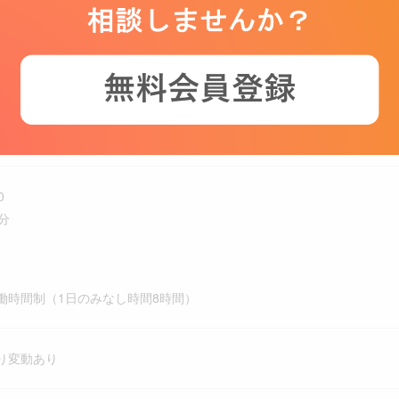
）、営業職（製薬）／MR、営業職（医療機器）、営業職（診断薬・診
学術/MA/テクニカルサポート、営業職（医療機器）／治療用具/機器(立
立会系/創傷被覆/血糖測定器/ME機器/モダリティ系）、医療従事者、
R含む）、営業職（サービス系）／営業 その他（サービス系）、学術/MA
シャリスト、学術/MA/テクニカルサポート／エデュケーション/製品研修
師（ICU/ER） 、医療従事者／看護師（病棟） 、医療従事者／看護師
0
分
時間制（1日のみなし時間8時間）
り変動あり