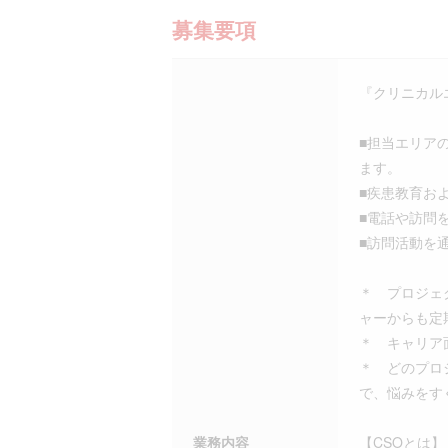
募集要項
『クリニカル
■担当エリア
ます。
■疾患教育お
■電話や訪問
■訪問活動を
＊ プロジェ
ャーからも定
＊ キャリア
＊ どのプロ
で、悩みをす
業務内容
【CSOとは】