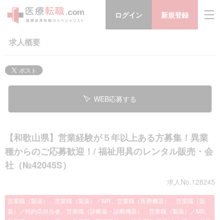
ログイン
新規登録
求人概要
WEB応募する
【和歌山県】営業経験が５年以上ある方募集！異業
種からのご応募歓迎！/ 福祉用具のレンタル販売・会
社（№42045S）
求人No.128245
営業職（製薬）、営業職（製薬）／MR、営業職（医療機器）、営業職（製
薬）／特約店担当者、営業職（診断薬・診断機器）、営業職（製薬）／MS、