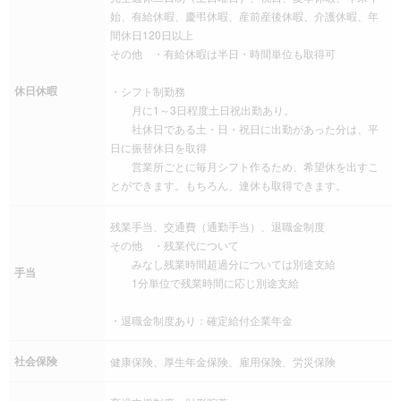
始、有給休暇、慶弔休暇、産前産後休暇、介護休暇、年
間休日120日以上
その他 ・有給休暇は半日・時間単位も取得可
休日休暇
・シフト制勤務
月に1～3日程度土日祝出勤あり。
社休日である土・日・祝日に出勤があった分は、平
日に振替休日を取得
営業所ごとに毎月シフト作るため、希望休を出すこ
とができます。もちろん、連休も取得できます。
残業手当、交通費（通勤手当）、退職金制度
その他 ・残業代について
みなし残業時間超過分については別途支給
手当
1分単位で残業時間に応じ別途支給
・退職金制度あり：確定給付企業年金
社会保険
健康保険、厚生年金保険、雇用保険、労災保険