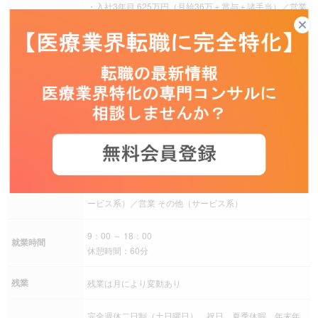
・入社3年目 625万円（月給36万＋賞与＋諸手当）／営業
リーダーにキャリアチェンジ
・入社5年目 760万円（月給44万＋賞与＋諸手当）／所長
にキャリアチェンジ
営業職（製薬）、営業職（製薬）／MR、営業職（医療機
器）、営業職（製薬）／特約店担当者、営業職（診断
薬・診断機器）、営業職（製薬）／MS、営業職（サービ
ス系）、営業職（医療機器）／治療用具/機器(立会系）、
募集職種
営業職（医療機器）／治療用具/医療機器営業（非立会系/
創傷被覆/血糖測定器/ME機器/モダリティ系）、営業職
（診断薬・診断機器）／診断薬・診断機器営業（DMR含
む）、営業職（サービス系）／人材系営業、営業職（サ
ービス系）／営業 その他（サービス系）
9：00 ～ 18：00
就業時間
休憩時間：60分
残業
残業は月により変動あり
完全週休二日制（土日曜日）、祝日、夏季休暇、年末年