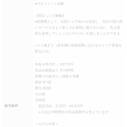
●マネジメント経験
【望ましい人物像】
●営業職として、全国シェアNo.1を目指し、当社の質の高
いサービスをより多くのお客様に届けるために、売上成
長を追求していくことにやりがいを感じることができる
※４５歳まで（若年層の長期就業におけるキャリア形成を
図るため）
年収 478万円 ～ 627万円
見込み残業あり 月10時間
前職での給与とご経験を考慮
昇給 年1回
賞与 年2回
その他
月給制
給与条件
想定月給：31万円～40.8万円
※上記は10時間分の見込残業代を含んでいます
＜モデル年収＞