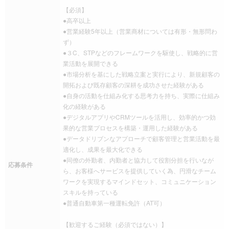
【必須】
●高卒以上
●営業経験5年以上（営業商材については有形・無形問わ
ず）
●３C、STPなどのフレームワークを駆使し、戦略的に営
業活動を展開できる
●市場分析を基にした戦略立案と実行により、新規顧客の
開拓および既存顧客の深耕を成功させた経験がある
●自身の活動を仕組み化する思考力を持ち、実際に仕組み
化の経験がある
●デジタルアプリやCRMツールを活用し、効率的かつ効
果的な営業プロセスを構築・運用した経験がある
●データドリブンなアプローチで顧客管理と営業活動を最
適化し、成果を最大化できる
●同僚の外勤者、内勤者と協力して役割分担を行いなが
応募条件
ら、お客様へサービスを提供していく為、円滑なチーム
ワークを実現するマインドセット、コミュニケーション
スキルを持っている
●普通自動車第一種運転免許（AT可）
【歓迎するご経験（必須ではない）】