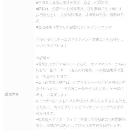
■利用者に最適な用具を選定、納品、相談対応
■商材は、介護ベッド関連用具、移動関連用具（車いす、
歩行器など）、入浴関連用品、排泄関連用品生活関連用
品
■住宅改修（手すりの設置など）のプランニング
◎ゆくゆくはチームのマネジメント業務などもお任せし
たいと考えています
≪詳細≫
●営業先はケアマネジャーとなり、ケアマネジャーからの
紹介で一般ユーザー（個人のお客様）への福祉用具の選
定・相談を行います。
●日々の営業活動では、ケアマネジャーやご利用者様と向
き合いながら、「その方に一番合う福祉用具」を一緒に
業務内容
考え、ご提案します。
●ユーザーお一人お一人の叶えたい暮らしや生き方を叶え
るために、ホスピタリティとコンサルティングの力が求
められます。
●提案後もアフターフォローを通じて長期的に信頼関係を
築き、地域の相談役として頼られる存在を目指せます。