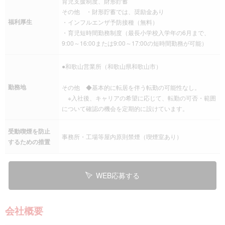
育児支援制度、財形貯蓄
その他 ・財形貯蓄では、奨励金あり
福利厚生
・インフルエンザ予防接種（無料）
・育児短時間勤務制度（最長小学校入学年の6月まで、
9:00～16:00または9:00～17:00の短時間勤務が可能）
●和歌山営業所（和歌山県和歌山市）
勤務地
その他 ◆基本的に転居を伴う転勤の可能性なし。
※入社後、キャリアの希望に応じて、転勤の可否・範囲
について確認の機会を定期的に設けています。
受動喫煙を防止
事務所・工場等屋内原則禁煙（喫煙室あり）
するための措置
WEB応募する
会社概要