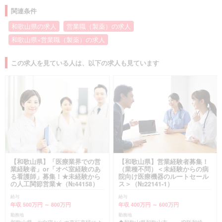
関連条件
和歌山県の求人
営業職（製薬）の求人
和歌山県×営業職（製薬）の求人
この求人を見ている人は、以下の求人も見ています
【和歌山県】「医療業界での営
【和歌山県】営業経験者募集！
業経験者」or「オペ室経験のあ
（業種不問）＜未経験からの病
る看護師」募集！★未経験から
院向け医療機器のルートセール
の人工関節営業★（№44158）
ス＞（№22141-1）
給与
給与
年収 500万円 ～ 800万円
年収 400万円 ～ 600万円
勤務地
勤務地