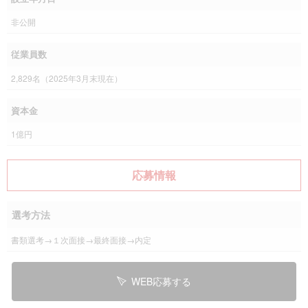
非公開
従業員数
2,829名（2025年3月末現在）
資本金
1億円
応募情報
選考方法
書類選考→１次面接→最終面接→内定
WEB応募する