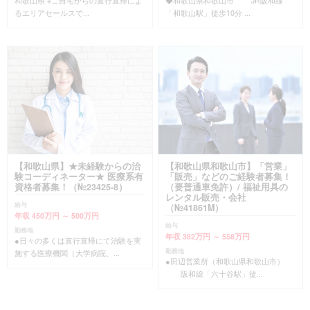
和歌山県 ※ご自宅からの直行直帰によ
◆和歌山県和歌山市 JR阪和線
るエリアセールスで...
「和歌山駅」徒歩10分 ...
【和歌山県】★未経験からの治
【和歌山県和歌山市】「営業」
験コーディネーター★ 医療系有
「販売」などのご経験者募集！
資格者募集！（№23425-8）
（要普通車免許）/ 福祉用具の
レンタル販売・会社
給与
（№41861M）
年収 450万円 ～ 500万円
給与
勤務地
年収 382万円 ～ 558万円
●日々の多くは直行直帰にて治験を実
勤務地
施する医療機関（大学病院、...
●田辺営業所（和歌山県和歌山市）
阪和線「六十谷駅」徒...