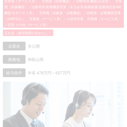
営業職（サービス系）、営業職（医療機器）／治療用具/機器(立会系）、営業
職（医療機器）／治療用具/医療機器営業（非立会系/創傷被覆/血糖測定器/ME
機器/モダリティ系）、営業職（診断薬・診断機器）／診断薬・診断機器営業
（DMR含む）、営業職（サービス系）／人材系営業、営業職（サービス系）
／営業 その他（サービス系）
正社員（雇用期間の定めなし）
企業名
非公開
勤務地
和歌山県
給与条件
年収 478万円～627万円