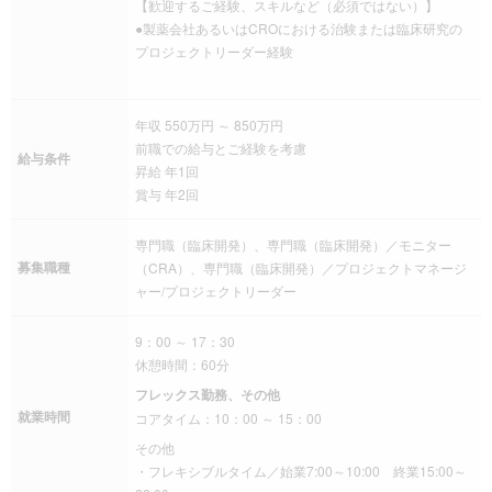
【歓迎するご経験、スキルなど（必須ではない）】
●製薬会社あるいはCROにおける治験または臨床研究の
プロジェクトリーダー経験
年収 550万円 ～ 850万円
前職での給与とご経験を考慮
給与条件
昇給 年1回
賞与 年2回
専門職（臨床開発）、専門職（臨床開発）／モニター
募集職種
（CRA）、専門職（臨床開発）／プロジェクトマネージ
ャー/プロジェクトリーダー
9：00 ～ 17：30
休憩時間：60分
フレックス勤務、その他
就業時間
コアタイム：10：00 ～ 15：00
その他
・フレキシブルタイム／始業7:00～10:00 終業15:00～