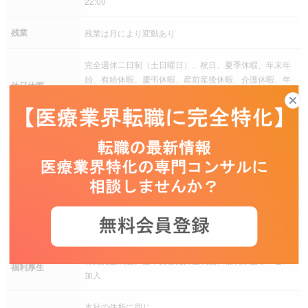
22:00
残業
残業は月により変動あり
完全週休二日制（土日曜日）、祝日、夏季休暇、年末年
始、有給休暇、慶弔休暇、産前産後休暇、介護休暇、年
休日休暇
間休日120日以上
その他 子の看護のための休暇
残業手当、深夜勤務手当、休日出勤手当、交通費（通勤
手当）
手当
その他 ・確定拠出年金制度有
・一定規模以上のプロジェクトの場合、年俸とは別にPL
手当が月3万円支給されます。
社会保険
健康保険、厚生年金保険、雇用保険、労災保険
育児支援制度、慶弔災害見舞金制度、福利厚生サービス
福利厚生
加入
本社の住所に同じ