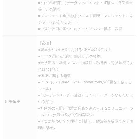
■社内関連部門（データマネジメント・IT推進・営業担当
等）との調整
■プロジェクト進捗およびコスト管理、プロジェクトマネ
ジャーへの定期レポート
■中期的計画に基づいたチームメンバー指導・教育
【必須】
●製薬会社やCROにおけるCRA経験3年以上
●EDCを用いた治験・臨床研究の経験
●医学知識（基礎レベル。循環器，精神科，腎臓領域であ
ればなお可）
●GCPに関する知識
●PCスキル（Word, Excel, PowerPointが問題なく使える
レベル）
●何かしらのリーダー経験もしくはリーダーをやりたいと
応募条件
いう意欲
●社内外の人間と円滑に業務を進められるコミュニケーシ
ョン力，交渉力及び関係構築能力
●事実に基づいて合理的に判断し、解決策を提示できる論
理的思考力