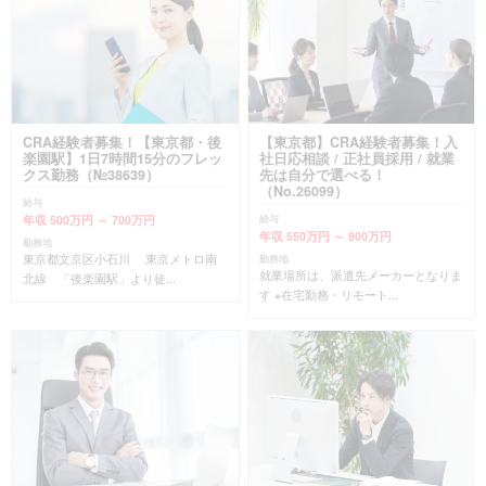
CRA経験者募集！【東京都・後
【東京都】CRA経験者募集！入
楽園駅】1日7時間15分のフレッ
社日応相談 / 正社員採用 / 就業
クス勤務（№38639）
先は自分で選べる！
（No.26099）
給与
年収 500万円 ～ 700万円
給与
年収 550万円 ～ 900万円
勤務地
東京都文京区小石川 東京メトロ南
勤務地
就業場所は、派遣先メーカーとなりま
北線 「後楽園駅」より徒...
す ※在宅勤務・リモート...