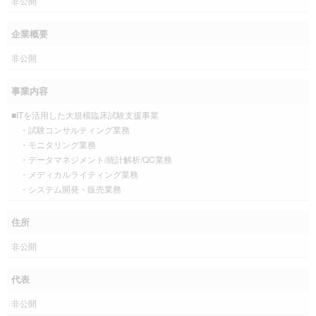
非公開
企業概要
非公開
事業内容
■ITを活用した大規模臨床試験支援事業
・試験コンサルティング業務
・モニタリング業務
・データマネジメント/統計解析/QC業務
・メディカルライティング業務
・システム開発・販売業務
住所
非公開
代表
非公開