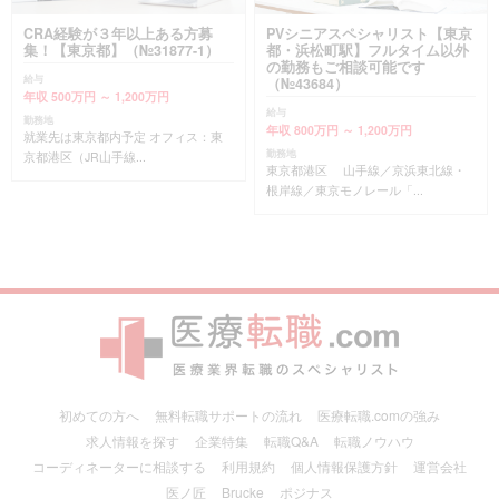
CRA経験が３年以上ある方募
PVシニアスペシャリスト【東京
集！【東京都】（№31877-1）
都・浜松町駅】フルタイム以外
の勤務もご相談可能です
給与
（№43684）
年収 500万円 ～ 1,200万円
給与
勤務地
年収 800万円 ～ 1,200万円
就業先は東京都内予定 オフィス：東
勤務地
京都港区（JR山手線...
東京都港区 山手線／京浜東北線・
根岸線／東京モノレール「...
初めての方へ
無料転職サポートの流れ
医療転職.comの強み
求人情報を探す
企業特集
転職Q&A
転職ノウハウ
コーディネーターに相談する
利用規約
個人情報保護方針
運営会社
医ノ匠
Brucke
ポジナス