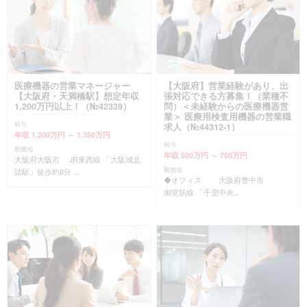
医療機器の営業マネージャー
【大阪府】営業経験があり、出
【大阪府・天満橋駅】想定年収
張対応できる方募集！（業種不
1,200万円以上！（№42339）
問）＜未経験からの医療機器営
業＞ 医療用検査用機器の営業職
給与
求人（№44312-1）
年収 1,200万円 ～ 1,350万円
給与
勤務地
年収 500万円 ～ 750万円
大阪府大阪市 JR東西線 「大阪城北
勤務地
詰駅」徒歩約8分 ...
◆オフィス 大阪府豊中市
御堂筋線 「千里中央...