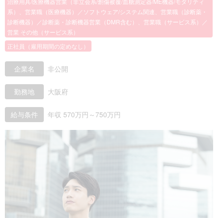
治療用具/医療機器営業（非立会系/創傷被覆/血糖測定器/ME機器/モダリティ
系）、営業職（医療機器）／ソフトウェア/システム関連、営業職（診断薬・
診断機器）／診断薬・診断機器営業（DMR含む）、営業職（サービス系）／
営業 その他（サービス系）
正社員（雇用期間の定めなし）
企業名
非公開
勤務地
大阪府
給与条件
年収 570万円～750万円