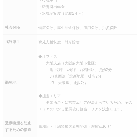
・確定拠出年金
・退職金制度（勤続2年～）
社会保険
健康保険、厚生年金保険、雇用保険、労災保険
福利厚生
育児支援制度、財形貯蓄
◆オフィス
大阪支店（大阪府大阪市北区）
地下鉄四つ橋線「西梅田駅」徒歩2分
JR東西線「北新地駅」徒歩2分
勤務地
JR「大阪駅」徒歩7分
◆担当エリア
事業所ごとに営業エリアが決まっているため、その
エリアの中から配属後に担当エリアを決定します。
受動喫煙を防止
事務所・工場等屋内原則禁煙（喫煙室あり）
するための措置