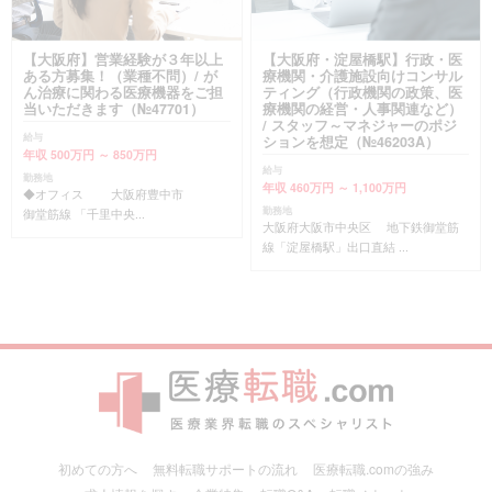
【大阪府】営業経験が３年以上
【大阪府・淀屋橋駅】行政・医
ある方募集！（業種不問）/ が
療機関・介護施設向けコンサル
ん治療に関わる医療機器をご担
ティング（行政機関の政策、医
当いただきます（№47701）
療機関の経営・人事関連など）
/ スタッフ～マネジャーのポジ
給与
ションを想定（№46203A）
年収 500万円 ～ 850万円
給与
勤務地
年収 460万円 ～ 1,100万円
◆オフィス 大阪府豊中市
勤務地
御堂筋線 「千里中央...
大阪府大阪市中央区 地下鉄御堂筋
線「淀屋橋駅」出口直結 ...
初めての方へ
無料転職サポートの流れ
医療転職.comの強み