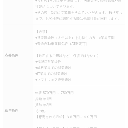
●入社後1ヶ月は座学研修にて、医療業界の基礎知識や自
社製品について学びます。
●その後、OJTにて業務を学んでいただきます。独り立ち
まで、お客様先に訪問する際は先輩社員が同行します。
【必須】
●営業職経験（３年以上）をお持ちの方 ※業界不問
●普通自動車運転免許（AT限定可）
応募条件
【歓迎するご経験など（必須ではない）】
●代理店営業経験
●歯科業界での就業経験
●IT業界での就業経験
●ソフトウェア販売経験
年収 570万円 ～ 750万円
昇給 年1回
賞与 年2回
給与条件
その他
【想定される月給】３５万円～４０万円