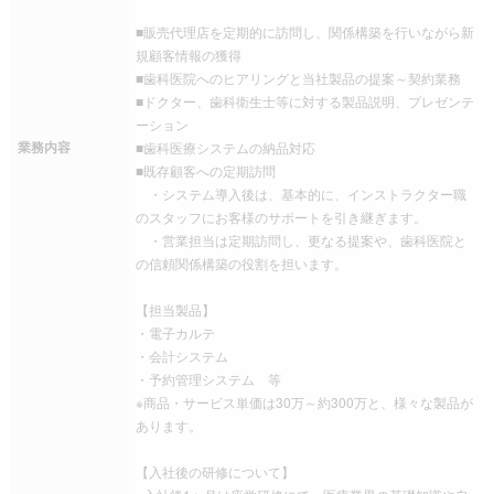
■販売代理店を定期的に訪問し、関係構築を行いながら新
規顧客情報の獲得
■歯科医院へのヒアリングと当社製品の提案～契約業務
■ドクター、歯科衛生士等に対する製品説明、プレゼンテ
ーション
業務内容
■歯科医療システムの納品対応
■既存顧客への定期訪問
・システム導入後は、基本的に、インストラクター職
のスタッフにお客様のサポートを引き継ぎます。
・営業担当は定期訪問し、更なる提案や、歯科医院と
の信頼関係構築の役割を担います。
【担当製品】
・電子カルテ
・会計システム
・予約管理システム 等
※商品・サービス単価は30万～約300万と、様々な製品が
あります。
【入社後の研修について】