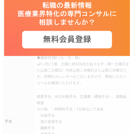
完全週休二日制（土日曜日）、祝日、夏季休暇、年末年
始、有給休暇、慶弔休暇、産前産後休暇、介護休暇、年
間休日120日以上
その他 ・フレックス特別休暇(当月内に限り、残業時間
8時間をお休みに充てる制度)
・新婚旅行休暇(7日)
・育児休暇（男女ともに取得実績あり）
休日休暇
・立会い出産休暇(3日)
◆週休2日制（土・日・祝）
※2ヶ月に1度、土曜に休日出社があります（第一土曜日ま
たは第二土曜日）代休は第二木曜日または第三木曜日で
す。年間のカレンダーがございますので、事前にスケジ
ュールを確認いただけます。
残業手当、休日出勤手当、交通費（通勤手当）、退職金
制度
その他 ・時間外手当：1分単位にて支給
・出張手当
手当
・直行直帰手当
・職務手当
・役職手当