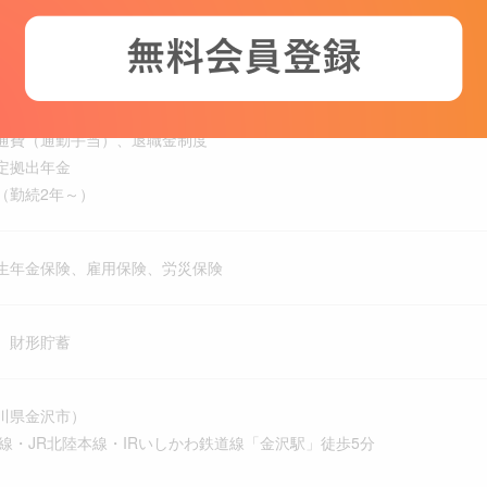
（土・日・祝）
度、土曜に休日出社があります（第一土曜日または第二土曜日）代休は第
通費（通勤手当）、退職金制度
定拠出年金
（勤続2年～）
生年金保険、雇用保険、労災保険
、財形貯蓄
川県金沢市）
線・JR北陸本線・IRいしかわ鉄道線「金沢駅」徒歩5分