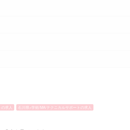
トの求人
石川県×学術/MA/テクニカルサポートの求人