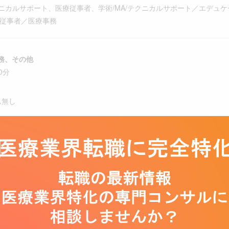
テクニカルサポート、医療従事者、学術/MA/テクニカルサポート／エデュ
療従事者／医療事務
務、その他
0分
ム無し
20時間未満の見込み
制（土日曜日）、祝日、夏季休暇、年末年始、有給休暇、慶弔休暇、産前
レックス特別休暇(当月内に限り、残業時間8時間をお休みに充てる制度)
(7日)
男女ともに取得実績あり）
暇(3日)