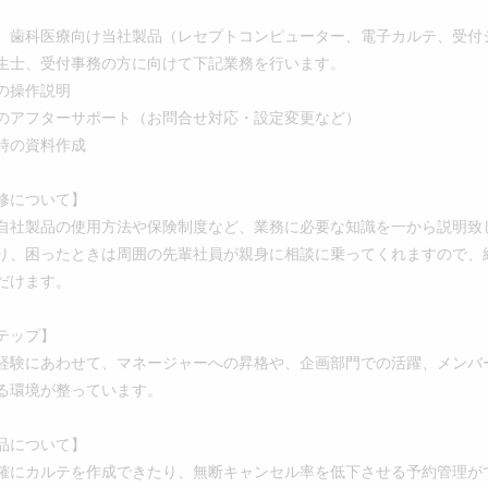
歯科医療向け当社製品（レセプトコンピューター、電子カルテ、受付
生士、受付事務の方に向けて下記業務を行います。
の操作説明
アフターサポート（お問合せ対応・設定変更など）
時の資料作成
修について】
社製品の使用方法や保険制度など、業務に必要な知識を一から説明致
り、困ったときは周囲の先輩社員が親身に相談に乗ってくれますので、
だけます。
テップ】
験にあわせて、マネージャーへの昇格や、企画部門での活躍、メンバ
る環境が整っています。
品について】
にカルテを作成できたり、無断キャンセル率を低下させる予約管理が