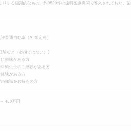
たりする画期的なもの。約9500件の歯科医療機関で導入されており、
免許普通自動車（AT限定可）
経験など（必須ではない）】
界に興味がある方
歯科衛生士のご経験がある方
ご経験がある方
度の知識をお持ちの方
～ 460万円