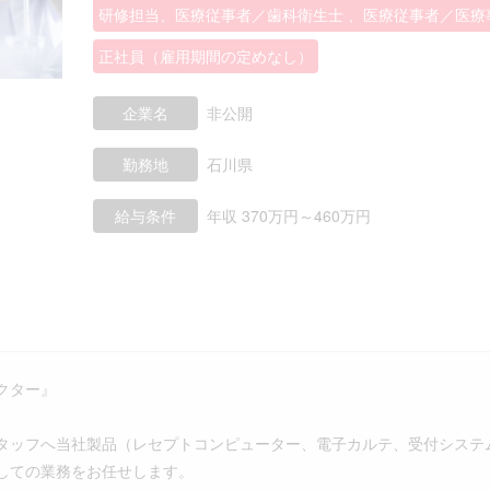
研修担当、医療従事者／歯科衛生士 、医療従事者／医療
正社員（雇用期間の定めなし）
企業名
非公開
勤務地
石川県
給与条件
年収 370万円～460万円
クター』
ッフへ当社製品（レセプトコンピューター、電子カルテ、受付システ
しての業務をお任せします。