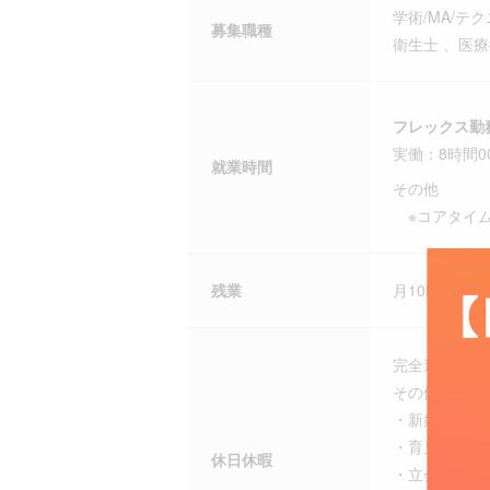
学術/MA/
募集職種
衛生士 、医
フレックス勤
実働：8時間0
就業時間
その他
※コアタイ
残業
月10時間以上
完全週休二日
その他 ・フ
・新婚旅行休暇
・育児休暇（
休日休暇
・立会い出産休