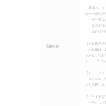
具体的には、
ターや歯科衛
・当社製品
・導入前後の
・操作説明
【入社後の研
業務内容
入社後は、自
ら入社してお
チアップいた
【キャリアス
スキルやご経
プを実現でき
【担当する製
手軽かつ正確